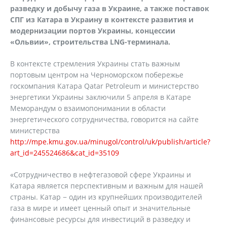
разведку и добычу газа в Украине, а также поставок
СПГ из Катара в Украину в контексте развития и
модернизации портов Украины, концессии
«Ольвии», строительства
LNG
-терминала.
В контексте стремления Украины стать важным
портовым центром на Черноморском побережье
госкомпания Катара Qatar Petroleum и министерство
энергетики Украины заключили 5 апреля в Катаре
Меморандум о взаимопонимании в области
энергетического сотрудничества, говорится на сайте
министерства
http://mpe.kmu.gov.ua/minugol/control/uk/publish/article?
art_id=245524686&cat_id=35109
«Сотрудничество в нефтегазовой сфере Украины и
Катара является перспективным и важным для нашей
страны. Катар − один из крупнейших производителей
газа в мире и имеет ценный опыт и значительные
финансовые ресурсы для инвестиций в разведку и