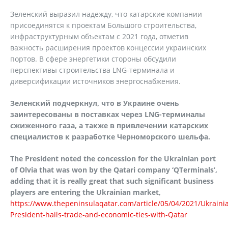
Зеленский выразил надежду, что катарские компании
присоединятся к проектам Большого строительства,
инфраструктурным объектам с 2021 года, отметив
важность расширения проектов концессии украинских
портов. В сфере энергетики стороны обсудили
перспективы строительства LNG-терминала и
диверсификации источников энергоснабжения.
Зеленский подчеркнул, что в Украине очень
заинтересованы в поставках через LNG-терминалы
сжиженного газа, а также в привлечении катарских
специалистов к разработке Черноморского шельфа.
The President noted the concession for the Ukrainian port
of Olvia that was won by the Qatari company ‘QTerminals’,
adding that it is really great that such significant business
players are entering the Ukrainian market,
https://www.thepeninsulaqatar.com/article/05/04/2021/Ukraini
President-hails-trade-and-economic-ties-with-Qatar