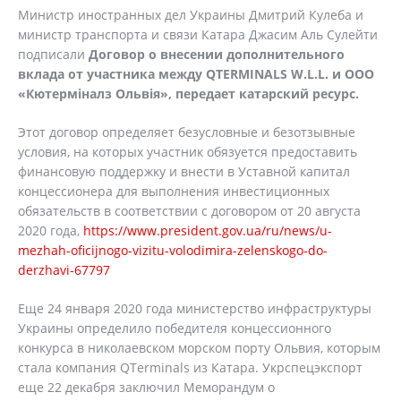
Министр иностранных дел Украины Дмитрий Кулеба и
министр транспорта и связи Катара Джасим Аль Сулейти
подписали
Договор о внесении дополнительного
вклада от участника между QTERMINALS W.L.L. и ООО
«Кютерміналз Ольвія», передает катарский ресурс.
Этот договор определяет безусловные и безотзывные
условия, на которых участник обязуется предоставить
финансовую поддержку и внести в Уставной капитал
концессионера для выполнения инвестиционных
обязательств в соответствии с договором от 20 августа
2020 года,
https://www.president.gov.ua/ru/news/u-
mezhah-oficijnogo-vizitu-volodimira-zelenskogo-do-
derzhavi-67797
Еще 24 января 2020 года министерство инфраструктуры
Украины определило победителя концессионного
конкурса в николаевском морском порту Ольвия, которым
стала компания QTerminals из Катара. Укрспецэкспорт
еще 22 декабря заключил Меморандум о