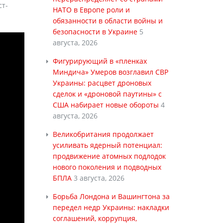
ст-
НАТО в Европе роли и
обязанности в области войны и
безопасности в Украине
5
августа, 2026
Фигурирующий в «пленках
Миндича» Умеров возглавил СВР
Украины: расцвет дроновых
сделок и «дроновой паутины» с
США набирает новые обороты
4
августа, 2026
Великобритания продолжает
усиливать ядерный потенциал:
продвижение атомных подлодок
нового поколения и подводных
БПЛА
3 августа, 2026
Борьба Лондона и Вашингтона за
передел недр Украины: накладки
соглашений, коррупция,