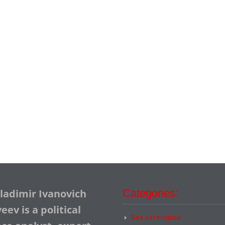
Vladimir Ivanovich
Categories:
ev is a political
Без категории