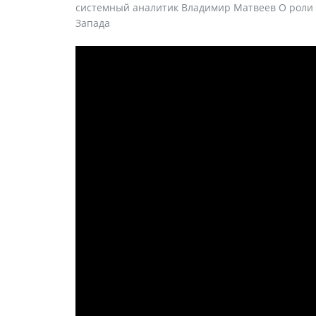
системный аналитик Владимир Матвеев О роли м
Запада