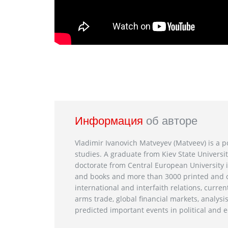
Информация
об авторе
Vladimir Ivanovich Matveyev (Matveev) is a po
studies. A graduate from Kiev State Universit
doctorate from Central European University i
and books and more than 3000 printed and on
international and interfaith relations, current
arms trade, global financial markets, analysis
predicted important events in political and e