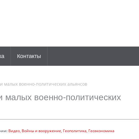
ка
Контакты
и малых военно-политических альянсов
и малых военно-политических
рии:
Видео
Войны и вооружение
Геополитика
Геоэкономика