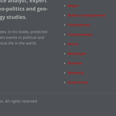
nce analyst, expert
Видео
o-politics and geo-
Войны и вооружение
gy studies.
Геополитика
eev, in his books, predicted
Геоэкономика
nt events in political and
cal life in the world.
Книги
Миграции
Религия
Финансы
Энергетика
v. All rights reserved