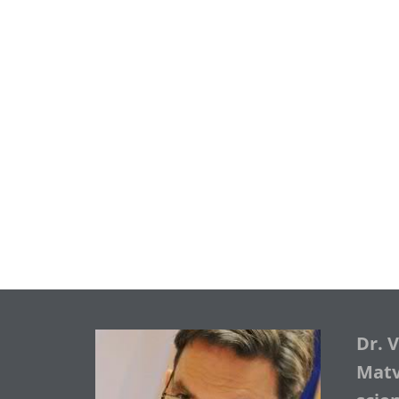
Dr. 
Matve