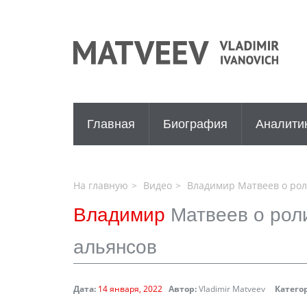
Главная
Биография
Аналити
На главную
Видео
Владимир Матвеев о рол
Владимир
Матвеев о рол
альянсов
Дата:
14 января, 2022
Автор:
Vladimir Matveev
Катего