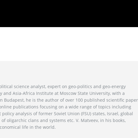
litical science analyst, expert on geo-politics and geo-energy
y and Asia-Africa Institute at Moscow State University, with a
n Budapest, he is the author of over 100 published scientific pape
line publications focusing on a wide range of topics including
 policy analysis of former Soviet Union (FSU) states, Israel, global
 of oligarchic clans and systems etc. V. Matveev, in his books,
conomical life in the world.