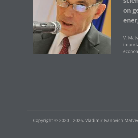
scie
on ge
ener
V. Matv
importa
economi
Copyright © 2020 - 2026. Vladimir Ivanovich Matvee