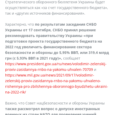
Стратегического оборонного бюллетеня Украины будет
осуществляться как «за счет государственного бюджета»,
так и «других источников финансирования».
Характерно, что
по результатам заседания СНБО
Украины от 17 сентября, СНБО принял решение
рекомендовать правительству Украины «при
подготовке проекта государственного бюджета на
2022 год увеличить финансирование сектора
безопасности и обороны до 5,95% ВВП, или 319,4 млрд
грн (с 5,93% ВВП в 2021 году)»,
сообщает
https://www.president.gov.ua/ru/news/volodimir-zelenskij-
proviv-zasidannya-rnbo-na-yakomu-uhvalen-70709
и
https://www.mil.gov.ua/news/2021/09/17/volodimir-
zelenskij-proviv-zasidannya-rnbo-na-yakomu-uhvaleno-
rishennya-pro-zbilshennya-oboronnogo-byudzhetu-ukraini-
na-2022-rik/
Важно, что Совет нацбезопасности и обороны Украины
также рассмотрел вопрос о допуске иностранных
военных из стран НАТО для проведения учений