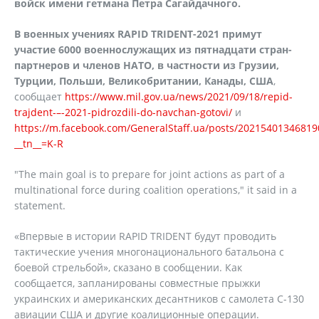
войск имени гетмана Петра Сагайдачного.
В военных учениях RAPID TRIDENT-2021 примут
участие 6000 военнослужащих из пятнадцати стран-
партнеров и членов НАТО, в частности из Грузии,
Турции, Польши, Великобритании, Канады, США
,
сообщает
https://www.mil.gov.ua/news/2021/09/18/repid-
trajdent-–-2021-pidrozdili-do-navchan-gotovi/
и
https://m.facebook.com/GeneralStaff.ua/posts/20215401346819
__tn__=K-R
"The main goal is to prepare for joint actions as part of a
multinational force during coalition operations," it said in a
statement.
«Впервые в истории RAPID TRIDENT будут проводить
тактические учения многонационального батальона с
боевой стрельбой», сказано в сообщении. Как
сообщается, запланированы совместные прыжки
украинских и американских десантников с самолета С-130
авиации США и другие коалиционные операции.