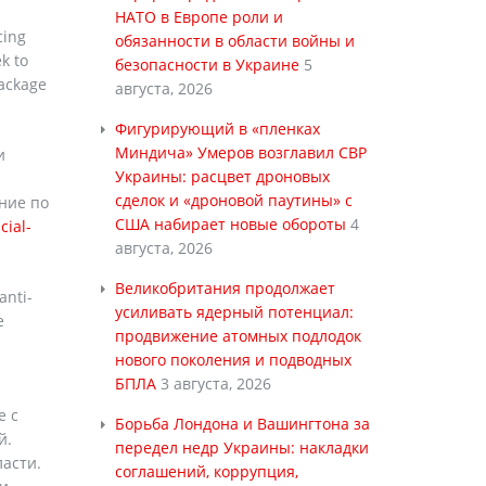
НАТО в Европе роли и
cing
обязанности в области войны и
k to
безопасности в Украине
5
package
августа, 2026
Фигурирующий в «пленках
Миндича» Умеров возглавил СВР
и
Украины: расцвет дроновых
сделок и «дроновой паутины» с
ние по
США набирает новые обороты
4
cial-
августа, 2026
Великобритания продолжает
anti-
усиливать ядерный потенциал:
e
продвижение атомных подлодок
нового поколения и подводных
БПЛА
3 августа, 2026
е с
Борьба Лондона и Вашингтона за
й.
передел недр Украины: накладки
ласти.
соглашений, коррупция,