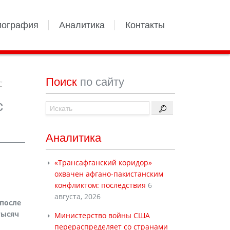
иография
Аналитика
Контакты
Поиск
по сайту
С
с
Аналитика
«Трансафганский коридор»
охвачен афгано-пакистанским
конфликтом: последствия
6
августа, 2026
 после
тысяч
Министерство войны США
перераспределяет со странами