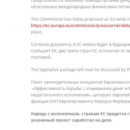
Предполагается оказание помощи органам фин
нелегальных международных финансовых поток
The Commission has today proposed an EU-wide li
https://ec.europa.eu/commission/presscorner/deta
place.
Согласно документу, в ЕС можно будет в будущ
сообщает ЕК, две трети стран ЕС, в отличие от
платежей.
The legislative package will now be discussed by 
Пакет законодательных инициатив Еврокомиссии
«Эффективность борьбы с отмыванием денег в Е
недостаточного исполнения», цитирует европей
фракции ЕНП Европарламента Маркуса Фербера
Наряду с изложенным, странам ЕС придется 
указанный проект заработал на деле.