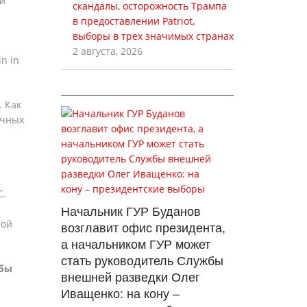
ии
скандалы, осторожность Трампа
в предоставлении Patriot,
выборы в трех значимых странах
2 августа, 2026
in in
. Как
ичных
С.
Начальник ГУР Буданов
ной
возглавит офис президента,
а начальником ГУР может
стать руководитель Службы
обы
внешней разведки Олег
Иващенко: на кону –