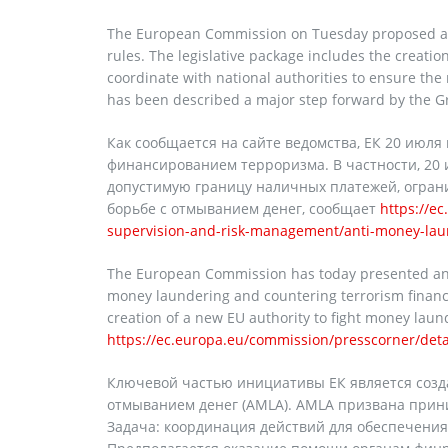
The European Commission on Tuesday proposed a n
rules. The legislative package includes the creatio
coordinate with national authorities to ensure the
has been described a major step forward by the 
Как сообщается на сайте ведомства, ЕК 20 июля
финансированием терроризма. В частности, 20
допустимую границу наличных платежей, огран
борьбе с отмыванием денег, сообщает
https://e
supervision-and-risk-management/anti-money-laun
The European Commission has today presented an am
money laundering and countering terrorism financi
creation of a new EU authority to fight money laun
https://ec.europa.eu/commission/presscorner/deta
Ключевой частью инициативы ЕК является созда
отмыванием денег (AMLA). AMLA призвана прин
Задача: координация действий для обеспечения