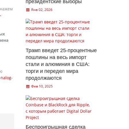
президентские выборы
онажем
Янв 02, 2026
-
ных
чена
Трамп введет 25-процентные
пошлины на весь импорт
стали и алюминия в США:
торги и передел мира
ую
-nalog-
продолжаются
Фев 10, 2025
Беспроигрышная сделка