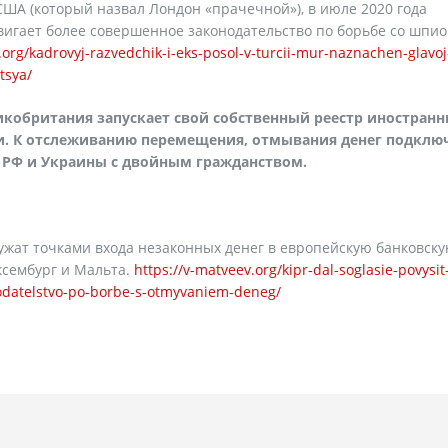
США (который назвал Лондон «прачечной»), в июле 2020 года
вигает более совершенное законодательство по борьбе со шпи
.org/kadrovyj-razvedchik-i-eks-posol-v-turcii-mur-naznachen-glavoj
tsya/
кобритания запускает свой собственный реестр иностран
ии. К отслеживанию перемещения, отмывания денег подклю
 РФ и Украины с двойным гражданством.
ужат точками входа незаконных денег в европейскую банковск
юксембург и Мальта.
https://v-matveev.org/kipr-dal-soglasie-povysit
nodatelstvo-po-borbe-s-otmyvaniem-deneg/