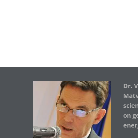
Dr. 
Matve
scie
on ge
ener