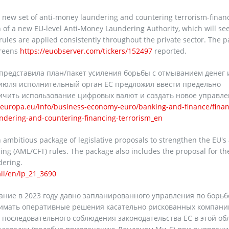
ew set of anti-money laundering and countering terrorism-finan
n of a new EU-level Anti-Money Laundering Authority, which will see
 rules are applied consistently throughout the private sector. The 
Greens
https://euobserver.com/tickers/152497
reported.
 представила план/пакет усиления борьбы с отмыванием денег 
 июля исполнительный орган ЕС предложил ввести предельно
ичить использование цифровых валют и создать новое управле
c.europa.eu/info/business-economy-euro/banking-and-finance/finan
dering-and-countering-financing-terrorism_en
bitious package of legislative proposals to strengthen the EU's 
ng (AML/CFT) rules. The package also includes the proposal for th
dering.
il/en/ip_21_3690
ние в 2023 году давно запланированного управления по борьб
имать оперативные решения касательно рискованных компани
 последовательного соблюдения законодательства ЕС в этой об