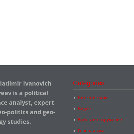
Vladimir Ivanovich
Categories:
ev is a political
Без категории
nce analyst, expert
Видео
o-politics and geo-
Войны и вооружение
gy studies.
Геополитика