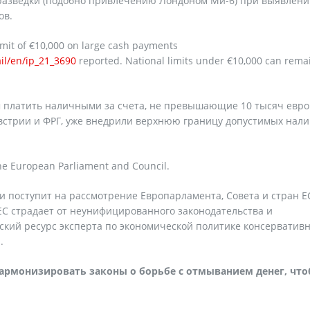
разведки (подобно привлечению Лондоном Ми-6) при выявлен
ов.
mit of €10,000 on large cash payments
il/en/ip_21_3690
reported. National limits under €10,000 can rema
ем платить наличными за счета, не превышающие 10 тысяч евро
 Австрии и ФРГ, уже внедрили верхнюю границу допустимых нал
the European Parliament and Council.
 поступит на рассмотрение Европарламента, Совета и стран Е
С страдает от неунифицированного законодательства и
ский ресурс эксперта по экономической политике консерватив
.
гармонизировать законы о борьбе с отмыванием денег, чт