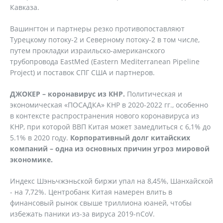
Кавказа.
Вашингтон и партнеры резко противопоставляют
Турецкому потоку-2 и Северному потоку-2 в том числе,
путем прокладки израильско-американского
трубопровода EastMed (Eastern Mediterranean Pipeline
Projeсt) и поставок СПГ США и партнеров.
ДЖОКЕР – коронавирус из КНР.
Политическая и
экономическая «ПОСАДКА» КНР в 2020-2022 гг., особенно
в контексте распространения нового коронавируса из
КНР, при которой ВВП Китая может замедлиться с 6,1% до
5.1% в 2020 году.
Корпоративный долг китайских
компаний – одна из основных причин угроз мировой
экономике.
Индекс Шэньчжэньской биржи упал на 8,45%, Шанхайской
- на 7,72%. Центробанк Китая намерен влить в
финансовый рынок свыше триллиона юаней, чтобы
избежать паники из-за вируса 2019-nCoV.