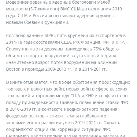
модернизированные ядерные боеголовки малой
мощности (5-7 килотонн) ВМС США до окончания 2019
года. США и Россия испытывают ядерное оружие с
новыми боевыми функциями.
Согласно данным SIPRI, пять крупнейших экспортеров в
2014-18 годах составляли США, РФ, Франция, ФРГ и КНР.
Совокупно на эти державы приходилось 75% общего
объема экспорта вооружений за указанный период.
Значительно возрос поток вооружений на Ближний
Восток в периоды 2009-2013 гг., и в 2014-201 гг.
В книге отмечается, что в ходе обострения происходящих
торговых и валютных войн, новых войн в сфере высоких
технологий и торговли между США и КНР и конфликта по
поводу принадлежности Тайваня, повышение ставки ФРС
в 2018-2019 гг. в контексте неоднократного падения
фондовых рынков - снизят темпы глобального
экономического развития уже в 2019-2021 гг. Однако,
сохраняются опции как коррекции ситуации ФРС
(например, как это произошло на последнем заседании