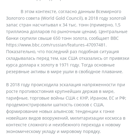
В этом контексте, согласно данным Всемирного
Золотого совета (World Gold Council), в 2018 году золотой
запас стран насчитывал к 34 тыс. тонн (примерно, 1,5
триллиона долларов по рыночным ценам). Центральные
банки скупили свыше 650 тонн золота, сообщает ВВС
https://www.bbc.com/russian/features-47097481.
Показательно, что последний раз подобная ситуация
складывалась перед тем, как США отказались от привязки
курса доллара к золоту в 1971 году. Тогда основные
резервные активы в мире ушли в свободное плавание.
В 2018 году происходила эскалация напряженности при
росте противостояния крупнейших держав в мире,
тарифные, торговые войны США с КНР, Ираном, ЕС и РФ;
продемонстрировали шаткость союзов с США,
формирование новых альянсов; тенденции к гонке
новейших видов вооружений, милитаризации космоса в
контексте сложного и неизбежного перехода к новому
экономическому укладу и мировому порядку.