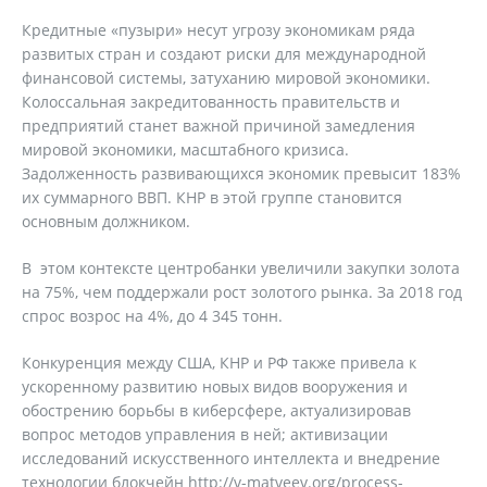
Кредитные «пузыри» несут угрозу экономикам ряда
развитых стран и создают риски для международной
финансовой системы, затуханию мировой экономики.
Колоссальная закредитованность правительств и
предприятий станет важной причиной замедления
мировой экономики, масштабного кризиса.
Задолженность развивающихся экономик превысит 183%
их суммарного ВВП. КНР в этой группе становится
основным должником.
В этом контексте центробанки увеличили закупки золота
на 75%, чем поддержали рост золотого рынка. За 2018 год
спрос возрос на 4%, до 4 345 тонн.
Конкуренция между США, КНР и РФ также привела к
ускоренному развитию новых видов вооружения и
обострению борьбы в киберсфере, актуализировав
вопрос методов управления в ней; активизации
исследований искусственного интеллекта и внедрение
технологии блокчейн http://v-matveev.org/process-