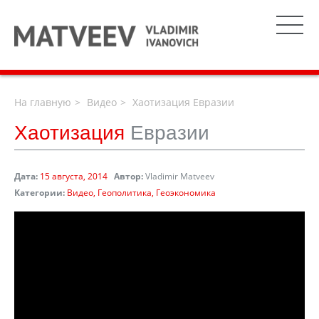
На главную
Видео
Хаотизация Евразии
Хаотизация
Евразии
Дата:
15 августа, 2014
Автор:
Vladimir Matveev
Категории:
Видео
Геополитика
Геоэкономика