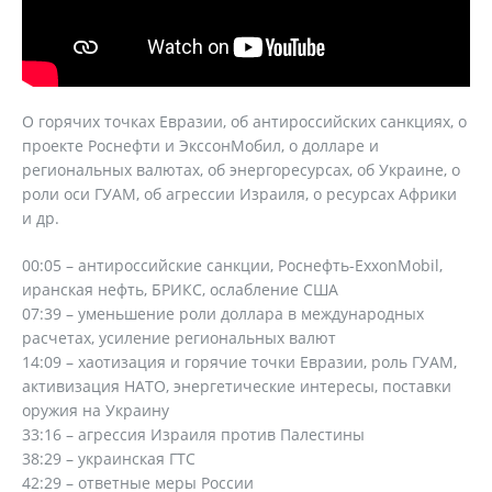
О горячих точках Евразии, об антироссийских санкциях, о
проекте Роснефти и ЭкссонМобил, о долларе и
региональных валютах, об энергоресурсах, об Украине, о
роли оси ГУАМ, об агрессии Израиля, о ресурсах Африки
и др.
00:05 – антироссийские санкции, Роснефть-ExxonMobil,
иранская нефть, БРИКС, ослабление США
07:39 – уменьшение роли доллара в международных
расчетах, усиление региональных валют
14:09 – хаотизация и горячие точки Евразии, роль ГУАМ,
активизация НАТО, энергетические интересы, поставки
оружия на Украину
33:16 – агрессия Израиля против Палестины
38:29 – украинская ГТС
42:29 – ответные меры России