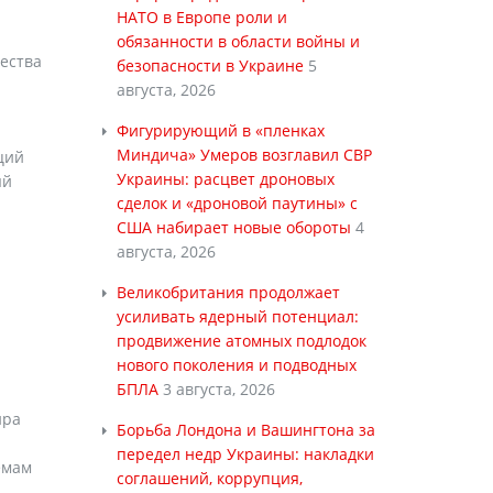
НАТО в Европе роли и
обязанности в области войны и
чества
безопасности в Украине
5
августа, 2026
Фигурирующий в «пленках
Миндича» Умеров возглавил СВР
ций
Украины: расцвет дроновых
ый
сделок и «дроновой паутины» с
США набирает новые обороты
4
августа, 2026
Великобритания продолжает
усиливать ядерный потенциал:
продвижение атомных подлодок
нового поколения и подводных
БПЛА
3 августа, 2026
ира
Борьба Лондона и Вашингтона за
передел недр Украины: накладки
емам
соглашений, коррупция,