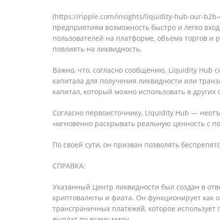
(https://ripple.com/insights/liquidity-hub-our-b2
предприятиям возможность быстро и легко вход
пользователей на платформе, объема торгов и 
повлиять на ликвидность.
Важно, что, согласно сообщению, Liquidity Hu
капитала для получения ликвидности или транз
капитал, который можно использовать в других 
Согласно первоисточнику, Liquidity Hub — нео
«мгновенно раскрывать реальную ценность с п
По своей сути, он призван позволять беспрепя
СПРАВКА:
Указанный Центр ликвидности был создан в отв
криптовалюты и фиата. Он функционирует как 
трансграничных платежей, которое использует 
выплат по всему миру.