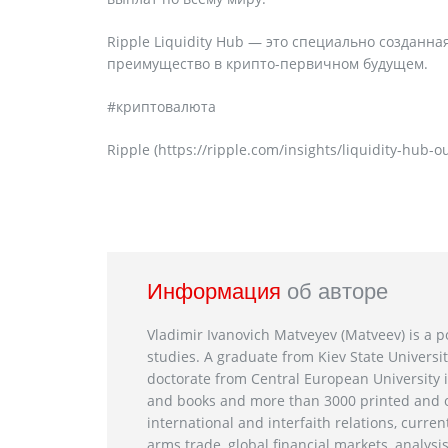
Ripple Liquidity Hub — это специально созданн
преимущество в крипто-первичном будущем.
#криптовалюта
Ripple (https://ripple.com/insights/liquidity-hub-ou
Информация
об авторе
Vladimir Ivanovich Matveyev (Matveev) is a po
studies. A graduate from Kiev State Universit
doctorate from Central European University i
and books and more than 3000 printed and on
international and interfaith relations, current
arms trade, global financial markets, analysis