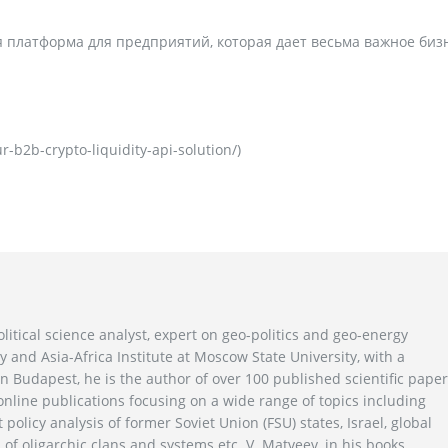
ая платформа для предприятий, которая дает весьма важное биз
r-b2b-crypto-liquidity-api-solution/)
litical science analyst, expert on geo-politics and geo-energy
y and Asia-Africa Institute at Moscow State University, with a
n Budapest, he is the author of over 100 published scientific pape
line publications focusing on a wide range of topics including
 policy analysis of former Soviet Union (FSU) states, Israel, global
 of oligarchic clans and systems etc. V. Matveev, in his books,