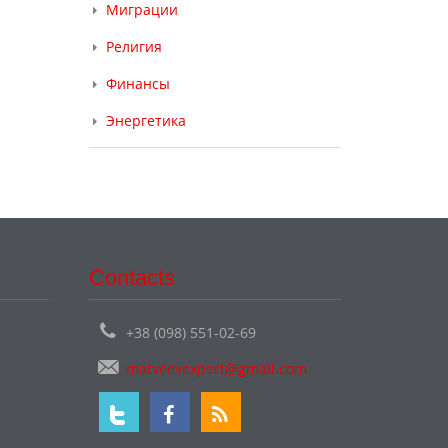
Миграции
Религия
Финансы
Энергетика
Contacts
+38 (098) 551-02-69
matveevexpert@gmail.com