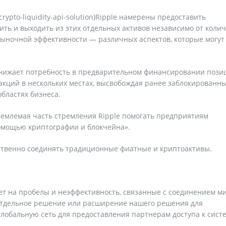
b-crypto-liquidity-api-solution)Ripple намерены предоставить
ить и выходить из этих отдельных активов независимо от коли
рыночной эффективности — различных аспектов, которые могут
b снижает потребность в предварительном финансировании пози
акций в нескольких местах, высвобождая ранее заблокированн
областях бизнеса.
тъемлемая часть стремления Ripple помогать предприятиям
омощью криптографии и блокчейна».
тственно соединять традиционные фиатные и криптоактивы.
ет на пробелы и неэффективность, связанные с соединением м
отдельное решение или расширение нашего решения для
глобальную сеть для предоставления партнерам доступа к сист