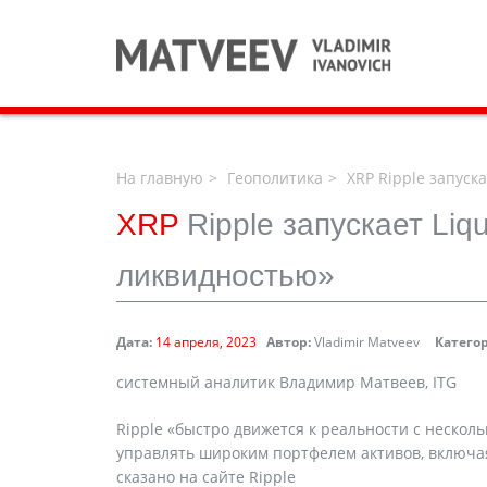
На главную
Геополитика
XRP Ripple запуск
XRP
Ripple запускает Liq
ликвидностью»
Дата:
14 апреля, 2023
Автор:
Vladimir Matveev
Катего
системный аналитик Владимир Матвеев, ITG
Ripple «быстро движется к реальности с неско
управлять широким портфелем активов, включая
сказано на сайте Ripple