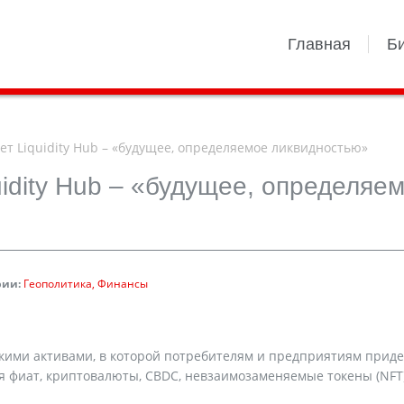
Главная
Б
ает Liquidity Hub – «будущее, определяемое ликвидностью»
uidity Hub – «будущее, определяе
рии:
Геополитика
Финансы
лькими активами, в которой потребителям и предприятиям приде
 фиат, криптовалюты, CBDC, невзаимозаменяемые токены (NFT) 