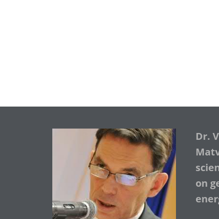
Dr. 
Matve
scie
on ge
ener