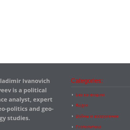
Vladimir Ivanovich
Categories:
ev is a political
Без категории
nce analyst, expert
Видео
o-politics and geo-
Войны и вооружение
gy studies.
Геополитика