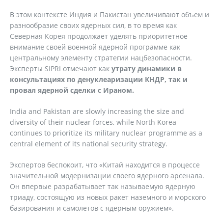
В этом контексте Индия и Пакистан увеличивают объем и
разнообразие своих ядерных сил, в то время как
Северная Корея продолжает уделять приоритетное
внимание своей военной ядерной программе как
центральному элементу стратегии нацбезопасности.
Эксперты SIPRI отмечают как
утрату динамики в
консультациях по денуклеаризации КНДР, так и
провал ядерной сделки с Ираном.
India and Pakistan are slowly increasing the size and
diversity of their nuclear forces, while North Korea
continues to prioritize its military nuclear programme as a
central element of its national security strategy.
Экспертов беспокоит, что «Китай находится в процессе
значительной модернизации своего ядерного арсенала.
Он впервые разрабатывает так называемую ядерную
триаду, состоящую из новых ракет наземного и морского
базирования и самолетов с ядерным оружием».