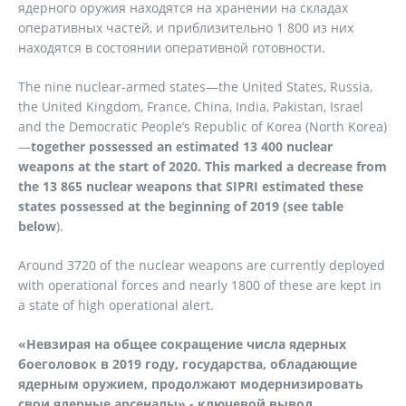
ядерного оружия находятся на хранении на складах
оперативных частей, и приблизительно 1 800 из них
находятся в состоянии оперативной готовности.
The nine nuclear-armed states—the United States, Russia,
the United Kingdom, France, China, India, Pakistan, Israel
and the Democratic People’s Republic of Korea (North Korea)
—
together possessed an estimated 13 400 nuclear
weapons at the start of 2020. This marked a decrease from
the 13 865 nuclear weapons that SIPRI estimated these
states possessed at the beginning of 2019 (see table
below
).
Around 3720 of the nuclear weapons are currently deployed
with operational forces and nearly 1800 of these are kept in
a state of high operational alert.
«Невзирая на общее сокращение числа ядерных
боеголовок в 2019 году, государства, обладающие
ядерным оружием, продолжают модернизировать
свои ядерные арсеналы» - ключевой вывод