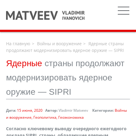
На главную
Войны и вооружение
Ядерные страны
продолжают модернизировать ядерное оружие — SIPRI
Ядерные
страны продолжают
модернизировать ядерное
оружие — SIPRI
Дата:
15 июня, 2020
Автор:
Vladimir Matveev
Категории:
Войны
и вооружение
Геополитика
Геоэкономика
Согласно ключевому выводу очередного ежегодного
доклада SIPRI, страны, обладающие ядерным