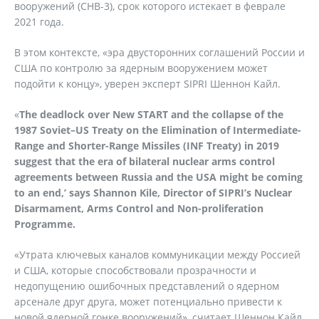
вооружений (СНВ-3), срок которого истекает в феврале
2021 года.
В этом контексте, «эра двусторонних соглашений России и
США по контролю за ядерным вооружением может
подойти к концу», уверен эксперт SIPRI Шеннон Кайл.
«
The deadlock over New START and the collapse of the
1987 Soviet–US Treaty on the Elimination of Intermediate-
Range and Shorter-­Range Missiles (INF Treaty) in 2019
suggest that the era of bilateral nuclear arms control
agreements between Russia and the USA might be coming
to an end,’ says Shannon Kile, Director of SIPRI’s Nuclear
Disarmament, Arms Control and Non-proliferation
Programme.
«Утрата ключевых каналов коммуникации между Россией
и США, которые способствовали прозрачности и
недопущению ошибочных представлений о ядерном
арсенале друг друга, может потенциально привести к
новой ядерной гонке вооружений», считает Шеннон Кайл.