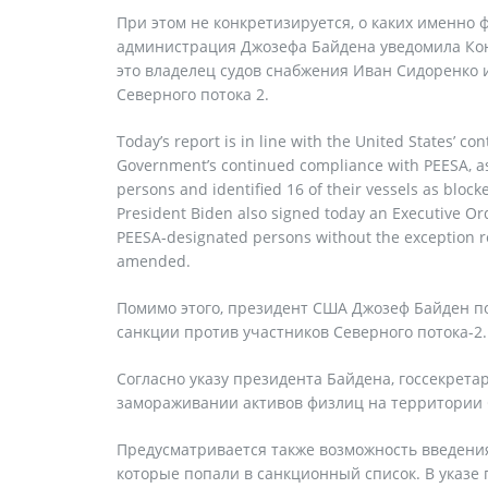
При этом не конкретизируется, о каких именно ф
администрация Джозефа Байдена уведомила Кон
это владелец судов снабжения Иван Сидоренко
Северного потока 2.
Today’s report is in line with the United States’ c
Government’s continued compliance with PEESA, as
persons and identified 16 of their vessels as blo
President Biden also signed today an Executive Or
PEESA-designated persons without the exception rel
amended.
Помимо этого, президент США Джозеф Байден по
санкции против участников Северного потока-2.
Согласно указу президента Байдена, госсекрет
замораживании активов физлиц на территории
Предусматривается также возможность введения
которые попали в санкционный список. В указе