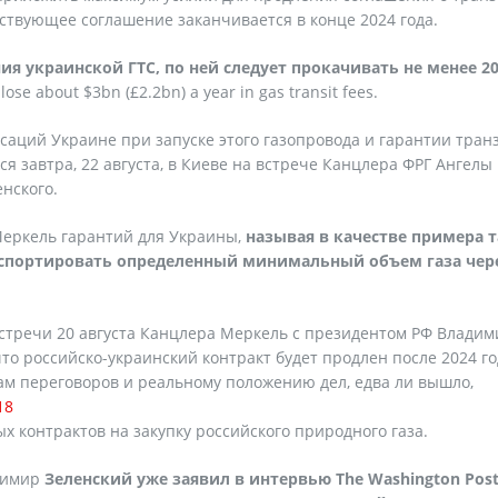
ействующее соглашение заканчивается в конце 2024 года.
ния
украинской
ГТС
,
по
ней
следует
прокачивать
не
менее
20
lose about $3bn (£2.2bn) a year in gas transit fees.
саций Украине при запуске этого газопровода и гарантии тран
ся завтра, 22 августа, в Киеве на встрече Канцлера ФРГ Ангелы
нского.
 Меркель гарантий для Украины,
называя в качестве примера 
спортировать определенный минимальный объем газа чер
 встречи 20 августа Канцлера Меркель с президентом РФ Влади
что российско-украинский контракт будет продлен после 2024 год
ам переговоров и реальному положению дел, едва ли вышло,
18
х контрактов на закупку российского природного газа.
адимир
Зеленский уже заявил в интервью The Washington Post