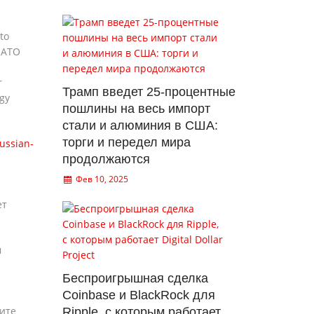
to
 NATO
r
Трамп введет 25-процентные
rgy
пошлины на весь импорт
стали и алюминия в США:
торги и передел мира
ussian-
продолжаются
Фев 10, 2025
ет
м
Беспроигрышная сделка
Coinbase и BlackRock для
ите
Ripple, с которым работает