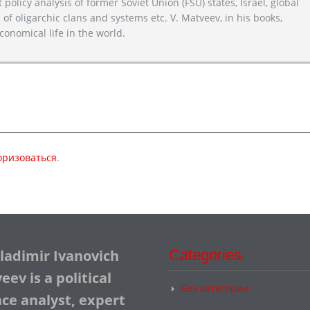
 policy analysis of former Soviet Union (FSU) states, Israel, global
 of oligarchic clans and systems etc. V. Matveev, in his books,
conomical life in the world.
оризоваться
.
Vladimir Ivanovich
Categories:
ev is a political
Без категории
nce analyst, expert