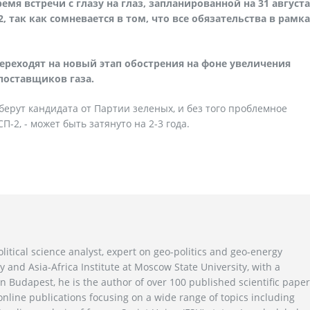
мя встречи с глазу на глаз, запланированной на 31 августа
 так как сомневается в том, что все обязательства в рамк
ереходят на новый этап обострения на фоне увеличения
поставщиков газа.
берут кандидата от Партии зеленых, и без того проблемное
2, - может быть затянуто на 2-3 года.
litical science analyst, expert on geo-politics and geo-energy
y and Asia-Africa Institute at Moscow State University, with a
n Budapest, he is the author of over 100 published scientific pape
line publications focusing on a wide range of topics including