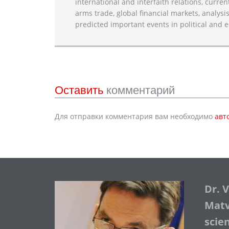
international and interfaith relations, current
arms trade, global financial markets, analysis
predicted important events in political and e
Оставить
комментарий
Для отправки комментария вам необходимо
авт
Dr. 
Matve
scie