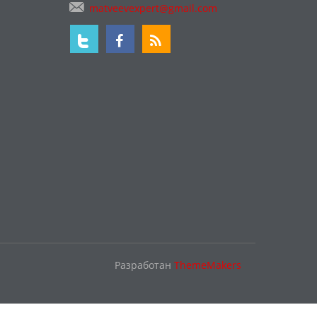
matveevexpert@gmail.com
Разработан
ThemeMakers