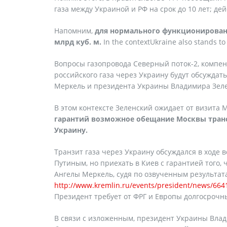
газа между Украиной и РФ на срок до 10 лет; д
Напомним,
для
нормального
функционирова
млрд
куб
.
м
.
In the contextUkraine also stands to 
Вопросы газопровода Северный поток-2, компен
российского газа через Украину будут обсуждать
Меркель и президента Украины Владимира Зеле
В этом контексте Зеленский ожидает от визита
гарантий возможное обещание Москвы тран
Украину.
Транзит газа через Украину обсуждался в ходе
Путиным, но приехать в Киев с гарантией того, 
Ангелы Меркель, судя по озвученным результат
http://www.kremlin.ru/events/president/news/664
Президент требует от ФРГ и Европы долгосрочны
В связи с изложенным, президент Украины Вл