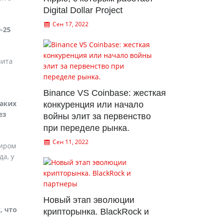
Digital Dollar Project
Сен 17, 2022
-25
зита
Binance VS Coinbase: жесткая
таких
конкуренция или начало
ез
войны элит за первенство
при переделе рынка.
Сен 11, 2022
миром
а, у
Новый этап эволюции
, что
крипторынка. BlackRock и