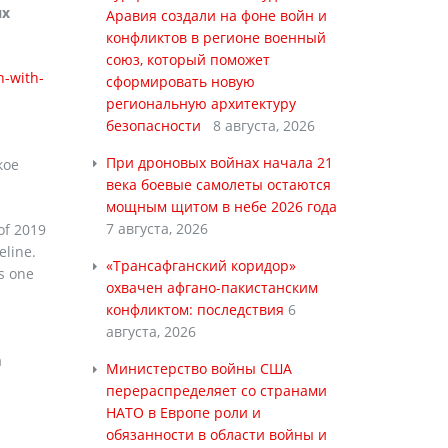
ях
Аравия создали на фоне войн и
конфликтов в регионе военный
союз, который поможет
n-with-
сформировать новую
региональную архитектуру
безопасности
8 августа, 2026
При дроновых войнах начала 21
кое
века боевые самолеты остаются
мощным щитом в небе 2026 года
7 августа, 2026
of 2019
eline.
«Трансафганский коридор»
as one
охвачен афгано-пакистанским
конфликтом: последствия
6
августа, 2026
а
Министерство войны США
перераспределяет со странами
НАТО в Европе роли и
обязанности в области войны и