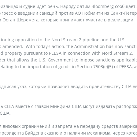
излицах и судне идет речь. Наряду с этим Bloomberg сообщает,
гресс о введении санкций против АО Нобилити из Санкт-Петер
 и Остап Шеремета, которые принимают участие в реализации
ontinuing opposition to the Nord Stream 2 pipeline and the U.S.
 amended. With today’s action, the Administration has now sanct
cked property pursuant to PEESA in connection with Nord Stream 2.
der that allows the U.S. Government to impose sanctions applicable
ating to the importation of goods in Section 7503(e)(5) of PEESA, a
дписал указ, который позволяет вводить правительству США в
арь США вместе с главой Минфина США могут издавать распоря
 США.
 визовых ограничений и запрета на передачу средств америк
 президента Байдена сказно и о наличии механизма, через кот