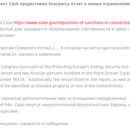
ент США предоставил Конгрессу отчет о новых ограничени
та США
https://www.state.gov/imposition-of-sanctions-in-connectio
 Белый дом, называется «Блокирование собственности в связи с
ектами».
ротив Северного потока 2, ... в котором числится одно российс
оком 2», сказано в заявлении.
 Congress pursuant to the Protecting Europe’s Energy Security Act 
 vessel and two Russian persons involved in the Nord Stream 2 pip
under PEESA. Additionally, the vessel listed in the report, as well 
ll be identified as blocked property of one of the listed entities.
р - принятие дополнительные мер «в отношении определенных
й РФ». США пекутся «энергетической безопасностью» Европы, 
тересами.
санкциям», говорится в сообщении.