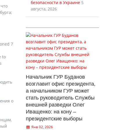
безопасности в Украине
5
 что
августа, 2026
бурга;
ioned 7
 to
s
Начальник ГУР Буданов
водить
возглавит офис президента,
а начальником ГУР может
стать руководитель Службы
жения о
внешней разведки Олег
Иващенко: на кону –
президентские выборы
анцам,
орый
Янв 02, 2026