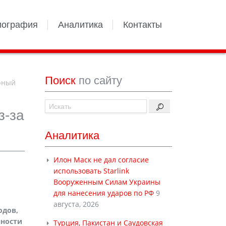
иография
Аналитика
Контакты
Поиск
по сайту
рный
з-за
Аналитика
Илон Маск не дал согласие
использовать Starlink
Вооруженным Силам Украины
для нанесения ударов по РФ
9
августа, 2026
одов,
нности
Турция, Пакистан и Саудовская