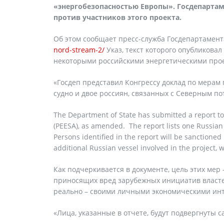
«энергобезопасностью Европы». Госдепартам
против участников этого проекта.
Об этом сообщает пресс-служба Госдепартамен
nord-stream-2/
Указ, текст которого опубликовал
некоторыми российскими энергетическими про
«Госдеп представил Конгрессу доклад по мерам п
судно и двое россиян, связанных с Северным пот
The Department of State has submitted a report to
(PEESA), as amended. The report lists one Russian
Persons identified in the report will be sanctioned 
additional Russian vessel involved in the project, wi
Как подчеркивается в документе, цель этих ме
приносящих вред зарубежных инициатив власте
реально – своими личными экономическими ин
«Лица, указанные в отчете, будут подвергнуты 