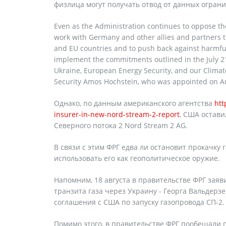
физлица могут получать отвод от данных огран
Even as the Administration continues to oppose the
work with Germany and other allies and partners t
and EU countries and to push back against harmful 
implement the commitments outlined in the July 21
Ukraine, European Energy Security, and our Climat
Security Amos Hochstein, who was appointed on A
Однако, по данным американского агентства
htt
insurer-in-new-nord-stream-2-report
, США остави
Северного потока 2 Nord Stream 2 AG.
В связи с этим ФРГ едва ли остановит прокачку 
использовать его как геополитическое оружие.
Напомним, 18 августа в правительстве ФРГ зая
транзита газа через Украину - Георга Вальдер
соглашения с США по запуску газопровода СП-2.
Помимо этого, в правительстве ФРГ пообещали 