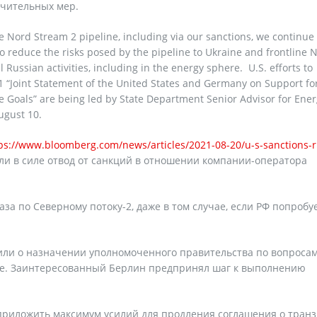
ичительных мер.
 Nord Stream 2 pipeline, including via our sanctions, we continue 
o reduce the risks posed by the pipeline to Ukraine and frontline
Russian activities, including in the energy sphere. U.S. efforts to
 “Joint Statement of the United States and Germany on Support fo
e Goals” are being led by State Department Senior Advisor for Ene
ugust 10.
ps://www.bloomberg.com/news/articles/2021-08-20/u-s-sanctions-r
ли в силе отвод от санкций в отношении компании-оператора
газа по Северному потоку-2, даже в том случае, если РФ попробу
вили о назначении уполномоченного правительства по вопроса
зее. Заинтересованный Берлин предпринял шаг к выполнению
приложить максимум усилий для продления соглашения о транз