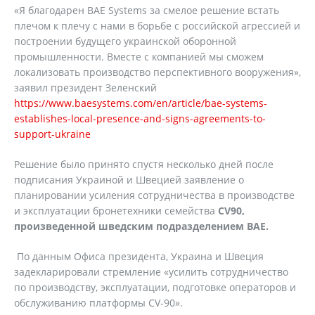
«Я благодарен BAE Systems за смелое решение встать
плечом к плечу с нами в борьбе с российской агрессией и
построении будущего украинской оборонной
промышленности. Вместе с компанией мы сможем
локализовать производство перспективного вооружения»,
заявил президент Зеленский
https://www.baesystems.com/en/article/bae-systems-
establishes-local-presence-and-signs-agreements-to-
support-ukraine
Решение было принято спустя несколько дней после
подписания Украиной и Швецией заявление о
планировании усиления сотрудничества в производстве
и эксплуатации бронетехники семейства
CV
90,
произведенной шведским подразделением
BAE
.
По данным Офиса президента, Украина и Швеция
задекларировали стремление «усилить сотрудничество
по производству, эксплуатации, подготовке операторов и
обслуживанию платформы CV-90».