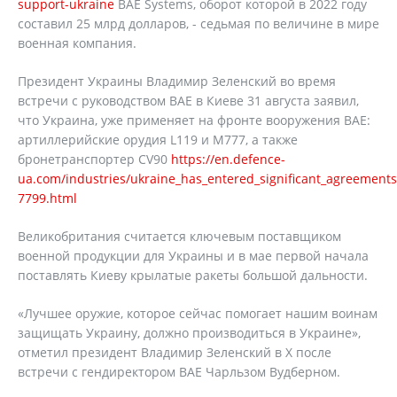
support-ukraine
BAE Systems, оборот которой в 2022 году
составил 25 млрд долларов, - седьмая по величине в мире
военная компания.
Президент Украины Владимир Зеленский во время
встречи с руководством BAE в Киеве 31 августа заявил,
что Украина, уже применяет на фронте вооружения BAE:
артиллерийские орудия L119 и M777, а также
бронетранспортер CV90
https://en.defence-
ua.com/industries/ukraine_has_entered_significant_agreement
7799.html
Великобритания считается ключевым поставщиком
военной продукции для Украины и в мае первой начала
поставлять Киеву крылатые ракеты большой дальности.
«Лучшее оружие, которое сейчас помогает нашим воинам
защищать Украину, должно производиться в Украине»,
отметил президент Владимир Зеленский в X после
встречи с гендиректором BAE Чарльзом Вудберном.