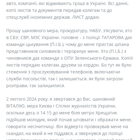
авто, компанії, які відмивають гроші в Україні. Всі данні,
копії листів та документів передав колегам та до
спецслужб іноземних держав. ЛИСТ додаю.
Прошу шановного мера, прокуратуру, НАБУ, з’ясувати, хто
в СБУ, СВР, МЗС України. головне - з поліції ТАТАРОВА дає
команди цькування (П.І.Б.), чому до мене пристає шпана
представників силовиків і тероризує мене. Хто (П.І.Б.) з
чиновників дає команди з ОПУ Зеленського-Єрмака. Копіїї
листів передаю колегам, друзям за кордон. Бо тут як було
стеження з прослуховування телефонів, включаючи
служби посольствї, так і залишається, як були загрози
розправи, так залишилися.
2 лютого 2024 року, я звертався до Вас, шановний
ВІТАЛІЮ, мера Києва і Спілки журналістів України,
оскільки десь о 14 15 до мене біля метро Хрещатик
підійшов молодик, який почав штовхати і ображати мене,
говорити несінитниці. Він відверто провокував мене на
скандал, на який я не піддався, а звернувся до поліції