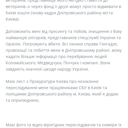
ветеранів, представниця якого негідно ставится до
ветеранів, а через фонд її друзі можут просто відмивати в
Києві кошти (знову кадри Дніпровського району міста
Києва).
Допоможить мені від пресингу та побоїв, знищення з боку
найманців олігархів, представників спецслужб України та
Ізраїлю. Погрожують вбити. Всі ознаки справи Гонгадзе,
провокації та побиття мене в Дніпровському районі. можу
надати більше інформації про перебування людей
Коломойського, Медведчука, Пінчука і компані. Вони
завдають значноїї шкоди народу України.
Маю лист з Прокуратури Києва про незаконне
переслідування мене працівниками СБУ в Києві та
поліцаями Дніпровського району м. Києва, який я додаю
та оприлюднюю.
Маю фото та відео вірогідних переслідувачів та номери їх