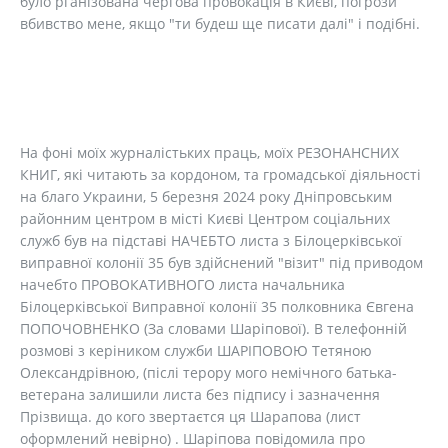
було рганізована чергова провокація в Києві, погрози
вбивство мене, якщо "ти будеш ще писати далі" і подібні.
На фоні моїх журналістьких праць, моїх РЕЗОНАНСНИХ
КНИГ, які читають за кордоном, та громадської діяльності
на благо Украини, 5 березня 2024 року Дніпровським
районним центром в місті Києві Центром соціальних
служб був на підставі НАЧЕБТО листа з Білоцерківської
виправної колонії 35 був здійснений "візит" під приводом
начебто ПРОВОКАТИВНОГО листа начальника
Білоцерківської Виправної колонії 35 полковника Євгена
ПОПОЧОВНЕНКО (За словами Шаріпової). В телефонній
розмові з керіником служби ШАРІПОВОЮ Тетяною
Олександрівною, (післі терору мого немічного батька-
ветерана залишили листа без підпису і зазначення
Прізвища. до кого звертаєтся ця Шарапова (лист
оформлений невірно) . Шаріпова повідомила про