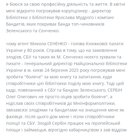
я боюся за свою професійну діяльність та життя. В квітні
мені відкрито погрожував корупціонер - директор
Бібліотеки з Бібліотеки Ярослава Мудрого і компані
бандитів, яких покриває банда топ-чиновників
Зеленського та Сєнченко.
чому агент Микола СЕНЕНКО - голова Книжкової палати
України у 80 років. Справа в тому, що на замовлення
злодіхв, СБУ та таких як М. Сенченко нєекто зухвали та
пихате - генеральний директор Найціональної бібліотеки
України в м. києві 24 березня 2025 року погрожував мені
зробити "боляче" за мою книгу та запитання, куди
співробітники цієї біблітоеки поділу мою книгу. Тоді цей
кадр, повязанний з СБУ та бандою Зеленського, СЕРБІН
Олег Олегович не просто оіцяв зробити боляче", а
нідіслав своїх співробітників до Мніінформполітики,
звязавсязі злодіями та бандитами на знищення мене як
фахівця. після цього дом мене і лізли співробітники
поліції та СБУ. Злодій Сербін працює на /еропейскьий
площи і займаєцья, вірогідно хабарництвом з зав віддіом