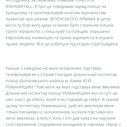
чи подібних, які можливо, повязані з НАТо та
RHEINMETALL. Я про це повідомив наряд поліції на
Хрещатику та зателефонував колегам журналістам.
Зазвичай при режимі ЗЕЛЕНСЬКОГО-ЭРМАКА в цетрі
міста та біля мого дома за мною було стеження кількох
групп терористів з спецслужб та поліцаїв. порушено
Європейську конвенцію та права журналіста в Україні,
права людини. Все це робиться під егідою США Байдена.
Раніше з невідомо на яких незаконних підставах
телефонував як у Справі Гонгадзе дільничний інспектор
поліції Дніпровського району м. Києва Ю.Й.
РОМАНИШИН. Пояснити на яких підставах мене викликає
Дільничий інспектор поліції РОМАНИШИН він по суті не
зміг «лист до НАБУ», який я не подавав до НАБУ. Я сказав
цьому інспектору Романишину, щоб він викликав мене
тільки письмово із зазначенням, на яких підставах він
мене викликає, в якості кого, і хто дав наказ на наружне
спостереження, слідкування молодиків в чорному, терор з