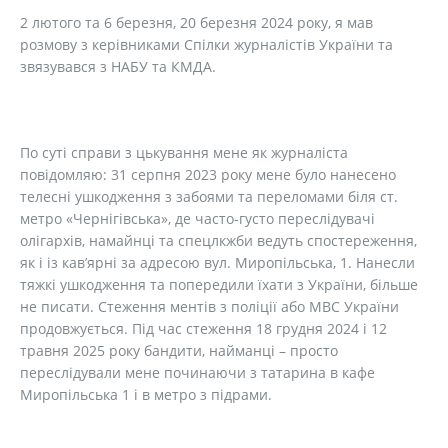
2 лютого та 6 березня, 20 березня 2024 року, я мав
розмову з керівниками Спілки журналістів України та
звязувався з НАБУ та КМДА.
По суті справи з цькування мене як журналіста
повідомляю: 31 серпня 2023 року мене було нанесено
телесні ушкодження з забоями та переломами біля ст.
метро «Чернігівська», де часто-густо переслідувачі
олігархів, намайнці та спецлкжби ведуть спостереження,
як і із кав’ярні за адресою вул. Миропільська, 1. Нанесли
тяжкі ушкодження та попередили їхати з України, більше
не писати. Стеження ментів з поліції або МВС України
продовжується. Під час стеження 18 грудня 2024 і 12
травня 2025 року бандити, найманці – просто
переслідували мене починаючи з татарина в кафе
Миропільська 1 і в метро з підрами.