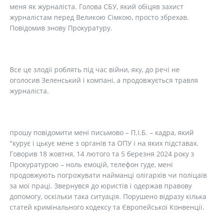
меня як журналіста. Голова СБУ, який обіцяв захист
журналістам перед Великою Сімкою, просто збрехав.
Повідомив знову Прокуратуру.
Все це злодії роблять під час війни, яку, до речі не
оголосив Зеленський і компані, а продовжується травля
журналіста.
прошу повідомити мені письмово – П.І.Б. – кадра, який
"курує і цькує мене з органів та ОПУ і на яких підставах.
Говорив 18 жовтня, 14 лютого та 5 березня 2024 року з
Прокуратурою – ноль емоцій, телефон гуде, мені
продовжують погрожувати найманці олігархів чи поліцаїв
за мої праці. Звернувся до юристів і одержав правову
допомогу, оскільки така ситуація. Порушено відразу кілька
статей кримінального кодексу та Європейської Конвенції.