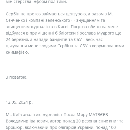
міністерства інформ політики.
Сербін не протсо займається цензурою, а разом з М.
Сєнченко і компані зеленського - - знущанням та
знищенням журналіста в Києві. Погроза вбивства мене
відбулася в приміщенні бібліотеки Ярослава Мудрого ще
24 березня, а напади бандитів та СБУ - весь час
цькування мене злодями Сєрбіна та СБУ з корумпованими
книмафією.
З повагою,
12.05. 2024 р.
М.. Київ аналітик, журналіст Посол Миру МАТВЄЄВ
Володимир Іванович, автор понад 20 резонансних книг та
брошюр, включаючи про олігархів України, понад 100