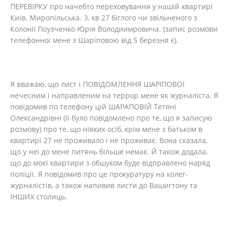
ПЕРЕВІРКУ про начебто переховування у нашій квартирі
Київ. Миропільська. 3, кв 27 біглого чи звільненого з
Колонії Поузченко Юрія Володиимровича. (запис розмови
телефонної мене з Шаріповою від 5 березня є).
Я вважаю, що лист і ПОВІДОМЛЕННЯ ШАРІПОВОЇ
нечесним і направленим на террор мене як журналіста. Я
повідомив по телефону цій ШАРАПОВІЙ Тетяні
Олександрівні (її було повідомлено про те, що я записую
розмову) про те, що ніяких осіб, крім мене з батьком в
квартирі 27 не проживало і не проживає. Вона сказала,
що у неї до мене питянь більше немає. Й також додала,
що до моєї квартири з обшуком буде відправлено наряд
поліції. Я повідомив про це прокуратуру на колег-
журналістів, а також напивив листи до Вашигтону та
ІНШИХ столиць.