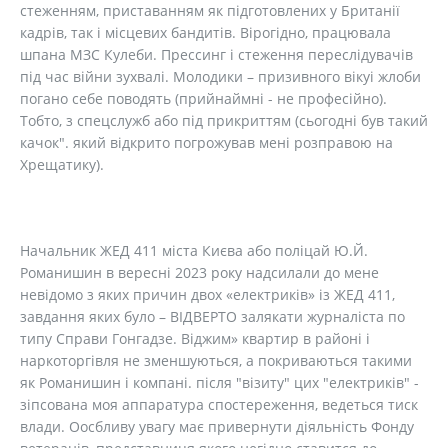
стеженням, приставанням як підготовлених у Британії
кадрів, так і місцевих бандитів. Вірогідно, працювала
шпана МЗС Кулеби. Прессинг і стеження переслідувачів
під час війни зухвалі. Молодики – призивного вікуі жлоби
погано себе поводять (прийнаймні - не професійно).
Тобто, з спецслужб або під прикриттям (сьогодні був такий
качок". який відкрито погрожував мені розправою на
Хрещатику).
Начальник ЖЕД 411 міста Києва або поліцай Ю.Й.
Романишин в вересні 2023 року надсилали до мене
невідомо з яких причин двох «електриків» із ЖЕД 411,
завдання яких було – ВІДВЕРТО залякати журналіста по
типу Справи Гонгадзе. Віджим» квартир в районі і
наркоторгівля не зменшуються, а покриваються такими
як Романишин і компані. після "візиту" цих "електриків" -
зіпсована моя аппаратура спостереження, ведеться тиск
влади. Оосбливу увагу має привернути діяльність Фонду