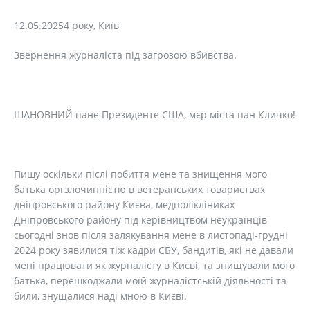
12.05.20254 року, Київ
Звернення журналіста під загрозою вбивства.
ШАНОВНИЙ пане Президенте США, мєр міста пан Кличко!
Пишу оскільки післі побиття мене та знищення мого
батька оргзлочинністю в ветеранських товариствах
дніпровського району Києва, медполікліниках
Дніпровського району під керівництвом неукраїнців
сьогодні знов після залякування мене в листопаді-грудні
2024 року зявилися тіж кадри СБУ, бандитів, які не давали
мені працювати як журналісту в Києві, та знищували мого
батька, перешкоджали моїй журналістській діяльності та
били, знущалися наді мною в Києві.