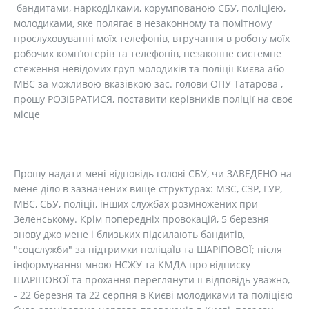
бандитами, наркоділками, корумпованою СБУ, поліцією,
молодиками, яке полягає в незаконному та помітному
прослуховуванні моїх телефонів, втручання в роботу моїх
робочих комп’ютерів та телефонів, незаконне системне
стеження невідомих груп молодиків та поліції Києва або
МВС за можливою вказівкою зас. голови ОПУ Татарова ,
прошу РОЗІБРАТИСЯ, поставити керівників поліції на своє
місце
Прошу надати мені відповідь голові СБУ, чи ЗАВЕДЕНО на
мене діло в зазначених вище структурах: МЗС, СЗР, ГУР,
МВС, СБУ, поліції, інших службах розмножених при
Зеленському. Крім попередніх провокацій, 5 березня
знову джо мене і близьких підсилають бандитів,
"соцслужби" за підтримки поліцаЇв та ШАРІПОВОЇ; після
інформування мною НСЖУ та КМДА про відписку
ШАРІПОВОЇ та прохання переглянути її відповідь уважно,
- 22 березня та 22 серпня в Києві молодиками та поліцією