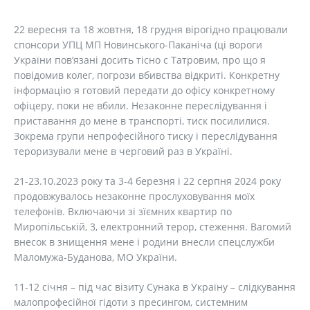
22 вересня та 18 жовтня, 18 грудня вірогідно працювали
спонсори УПЦ МП Новинського-Паканіча (ці вороги
України пов’язані досить тісно с Татровим, про що я
повідомив колег, погрози вбивства відкриті. Конкретну
інформацію я готовий передати до офісу конкретному
офіцеру, поки не вбили. Незаконне переслідування і
приставання до мене в транспорті, тиск посилилися.
Зокрема групи непрофесійного тиску і переслідування
тероризували мене в черговий раз в Україні.
21-23.10.2023 року та 3-4 березня і 22 серпня 2024 року
продовжувалось незаконне прослуховування моїх
телефонів. Включаючи зі зїємних квартир по
Миропільській, 3, електронний терор, стеження. Вагомий
внесок в знищення мене і родини внесли спецслужби
Маломужа-Буданова, МО України.
11-12 січня – під час візиту Сунака в Україну – слідкування
малопрофесійної гідоти з пресингом, системним