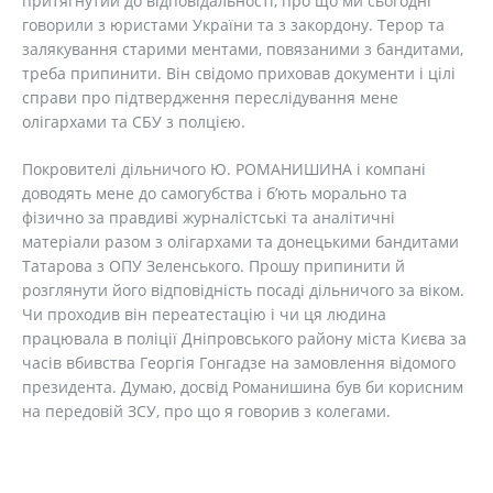
притягнутий до відповідальності, про що ми сьогодні
говорили з юристами України та з закордону. Терор та
залякування старими ментами, повязаними з бандитами,
треба припинити. Він свідомо приховав документи і цілі
справи про підтвердження переслідування мене
олігархами та СБУ з полцією.
Покровителі дільничого Ю. РОМАНИШИНА і компані
доводять мене до самогубства і б’ють морально та
фізично за правдиві журналістські та аналітичні
матеріали разом з олігархами та донецькими бандитами
Татарова з ОПУ Зеленського. Прошу припинити й
розглянути його відповідність посаді дільничого за віком.
Чи проходив він переатестацію і чи ця людина
працювала в поліції Дніпровського району міста Києва за
часів вбивства Георгія Гонгадзе на замовлення відомого
президента. Думаю, досвід Романишина був би корисним
на передовій ЗСУ, про що я говорив з колегами.