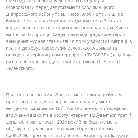
і не надавала необхідну допомоги ветерану, а
оговорювали перед депутатами та злодіями цього
Дніпровського району та м. Києва (Злобіна та Жишко з
бандитами), та враховуючи викидання» мого батька з
корумпованої поліклініки дніпровського району м. Києва
на Петра Запорожця, банда при владі продовжує терор і
знищення журналістав Києві і я прошу захисту і іміграції з
країни, де керує наркомафія Зеленскього-Єрмака та
поліція під керівництвом террориста ТАТАРОВА (злодій до
сих пір обіймає посаду заступника голови ОПУ цього
Зеленскього).
Прессінг з погрозами вбивства мене, погана робота як
при терорі поліцая Днапровського району міста
негідника і хабарника Ю.Й. Романишина мого телефона,
втручання відкрите в роботу Інтернет відбувається третій
день, коли, як і в грудні 2024 року біля будинку мого
під’їзду чергувало авто молодиків призовного віку
Ка0872СН. Прессинг ведуть непрофесійні кадри-бандити і