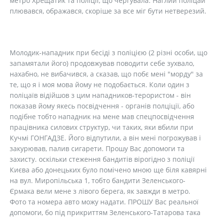
метро Хрещатик та поліції, що чергувала. Наглий поліцай
плювався, ображався, скоріше за все міг бути нетверезий.
Молодик-нападник при бесіді з поліцією (2 різні особи, що
запамятали його) продовжував поводити себе зухвало,
нахабно, не вибачився, а сказав, що побє мені "морду" за
те, що я і моя мова йому не подобається. Коли один з
поліцаїв відійшов з цим нападников-терористом - він
показав йому якесь посвідчення - органів полціції, або
подібне тобто нападник на мене мав спецпосвідчення
працівника силових структур, чи таких, яки вбили при
Кучмі ГОНГАДЗЕ. Його відпутили, а він мені погрожував і
закурював, палив сигарети. Прошу Вас допомоги та
захисту. оскільки стеження бандитів вірогідно з поліції
Києва або донецьких було помічено мною ще біля кавярні
на вул. Миропільська 1, тобто бандити Зеленського-
Єрмака вели мене з лівого берега, як завжди в метро.
Фото та номера авто можу надати. ПРОШУ Вас реальної
допомоги, бо під прикриттям Зеленського-Татарова така