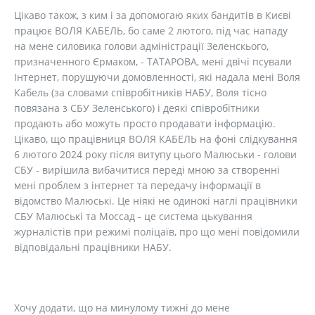
Цікаво також, з ким і за допомогаю яких бандитів в Києві
працює ВОЛЯ КАБЕЛЬ, бо саме 2 лютого, під час нападу
на мене силовика голови адміністрації Зеленскього,
призначенного Єрмаком, - ТАТАРОВА, мені двічі псували
Інтернет, порушуючи домовленності, які надала мені Воля
Кабель (за словами співробітників НАБУ, Воля тісно
повязана з СБУ Зеленського) і деякі співробітники
продають або можуть просто продавати інформацію.
Цікаво, що працівниця ВОЛЯ КАБЕЛЬ на фоні слідкування
6 лютого 2024 року після витупу цього Малюськи - голови
СБУ - вирішила вибачитися переді мною за створенні
мені проблем з інтернет та передачу інформації в
відомство Малюські. Це ніякі не одинокі наглі працівники
СБУ Малюські та Моссад - це система цькування
журналістів при режимі поліцаїв, про що мені повідомили
відповідальні працівники НАБУ.
Хочу додати, що на минулому тижні до мене