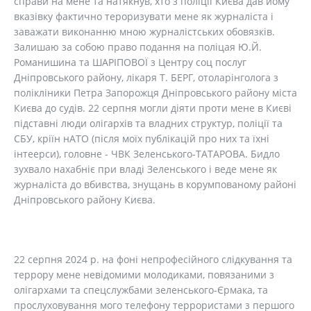
справи на мене та натякнув, хто з поліції Києва дав йому
вказівку фактично тероризувати мене як журналіста і
заважати виконанню мною журналістських обовязків.
Залишаю за собою право подання на поліцая Ю.Й.
Романишина та ШАРІПОВОЇ з Центру соц послуг
Дніпровського району, лікаря Т. БЕРГ, отоларінголога з
полікліники Петра Запорожця Дніпровського району міста
Києва до судів. 22 серпня могли діяти проти мене в Києві
підставні люди олігархів та владних структур, поліції та
СБУ, кріїн нАТО (після моїх публікацій про них та їхні
інтеерси), головне - ЧВК Зеленського-ТАТАРОВА. Бидло
зухвало нахабніє при владі Зеленського і веде мене як
журналіста до вбивства, знущань в корумпованому районі
Дніпровського району Києва.
22 серпня 2024 р. на фоні непрофесійного слідкування та
террору мене невідомими молодиками, повязаними з
олігархами та спецслужбами зеленського-Єрмака, та
прослуховування мого телефону террористами з першого