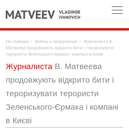
На главную
Войны и вооружение
Журналиста В.
Матвеева продовжують відкрито бити і тероризувати
терористи Зеленського-Єрмака і компані в Києві
Журналиста
В. Матвеева
продовжують відкрито бити і
тероризувати терористи
Зеленського-Єрмака і компані
в Києві