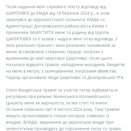
Після надання мені слухового тексту відповіді від
ШАРІПОВОЇ до КМДА від 18 березня 2024 р., я знов
звернувся до журналістської спільноти, КМДА та
Адміністрації Дніпровського району міста Києва з
проханням ЗАХИСТИТИ мене та родину від группи
ШАРИПОВОЇ та її хозяїв і надати мені чітку відповідь, з
яких реальних причин і яких реальних чиновників за
мною встановлене стеження, террор, погрози з
вриванням до моєї квартири Шаріпової. після цього
почалася відкрита травля, нападання молодиків, бандитів
на мене в метро, з залякуванням, погрозами вбивства.
Террор органзівали люди Шаріпової та Днапровської РГА.
Сіоно-бандитська травля за участю татар відбувається
регулярно при режимі Зеленського-Коломойського.
Цькують мене як журналіста, за мої статі та книги.
Остання побачила світ 9 лютого 2024 року. Таку травлю
можуть організовувати тільки олігархи, повязані із
владою. ВЛАДА. звернення до української влади при
зеленскткому призводять до порсилення тиску та травлі