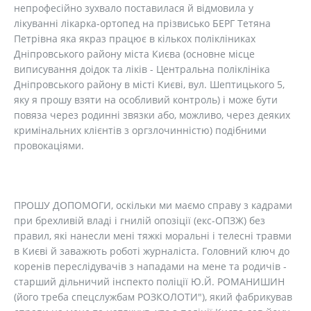
непрофесійно зухвало поставилася й відмовила у
лікуванні лікарка-ортопед на прізвисько БЕРГ Тетяна
Петрівна яка якраз працює в кількох полікліниках
Дніпровського району міста Києва (основне місце
виписування доідок та ліків - Центральна поліклініка
Дніпровського району в місті Києві, вул. Шептицького 5,
яку я прошу взяти на особливий контроль) і може бути
повяза через родинні звязки або, можливо, через деяких
кримінальних клієнтів з оргзлочинністю) подібними
провокаціями.
ПРОШУ ДОПОМОГИ, оскільки ми маємо справу з кадрами
при брехливій владі і гнилій опозіції (екс-ОПЗЖ) без
правил, які нанесли мені тяжкі моральні і телесні травми
в Києві й заважють роботі журналіста. Головний ключ до
коренів переслідувачів з нападами на мене та родичів -
старший дільничий інспекто поліції Ю.Й. РОМАНИШИН
(його треба спецслужбам РОЗКОЛОТИ"), який фабрикував