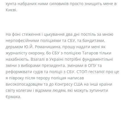
хунта набраних ними силовиків просто знищить мене в
Києві.
На фоні стеження і цькування два дні поспіль за мною
нерпофесійними поліцаями та СБУ, та бандитами,
дерьмом Ю.Й. Романишина, прошу надати мені як
журналісту охорону, бо СБУ з поліцією Татаров тільки
нахабніють. Взагалі в Україні потрібні фундаментільні
зміни з виборами президента. змінами в ОПУ та
реформквати судів та поліції з СБУ. СТОП гестапо! про це
я півроку після терору поліцая написав
високопосадовцям та до Конгресу США на інші країни
світу колегам і відомим людям, які можуть зупинити
Єрмака.