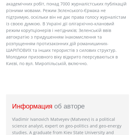
академічних робіт, понад 7000 журналістських публікацій
різними мовами. Режим Зєлєнського-Єрмака не
підтримую, оскільки він не дає права голосу журналістам
із своєю думкою. В Україні дії олігархічно-клановий
режим корупціонерів і негідників; Зеленській ввів
автократію з придушенням інакомислення та
розпущенням протизаконних дій романишиних-
ШАРІПОВИХ та інших терористів з силових структур.
Молодики призовного віку відкрито пеерсуваються в
Києві, по вул. Миропільській, включно.
Информация
об авторе
Vladimir Ivanovich Matveyev (Matveev) is a political
science analyst, expert on geo-politics and geo-energy
studies. A graduate from Kiev State University and