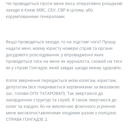
Чи проводиться проти мене якісь оперативно розшукові
заходи в Києві МВС, СБУ, СВР в цілому, або
корумпованими генералами;
Якщо проводяться заходи, то на підставі чого? Прошу
надати мені, моєму юристу номери справ та органи
досудового розслідування, у впровадженні яких
проводиться тиск на мене як журналіста, схожий на тиск
як у справі Гонгадзе, який завдає шкоди моєму здоров’ю.
Копія звернення передається моїм колегам, юристам,
депутатам (все покривається керівниками за вказівкою
зас. голови ОПУ ТАТАРОВАП). Так звертаюся до
закордонних структур та служб. Я також звертаюся до
колег за кордон, бо не виключаю фізичного усунення
мене високопоставленими злодіями разом з поліцією.
СПРАВА ГОНГАДЗЕ 2.