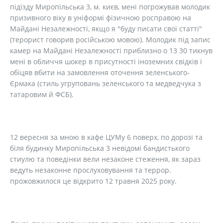
підїзду Миропільська 3, м. києв, мені погрожував молодик
призивного віку в уніформі фізичною росправою на
Майдані Незалежності, якщо я "буду писати свої статті"
(терорист говорив російською мовою). Молодик під запис
камер на Майдані Незалежності приблизно о 13 30 тикнув
мені в обличчя шокер в присутності іноземних свідків і
обіцяв вбити на замовлення оточення зеленського-
Єрмака (стиль угруповань зеленського та медведчука з
татаровим й ФСБ).
12 вересня за мною в кафе ЦУМу 6 поверх, по дорозі та
біля будинку Миропільська 3 невідомі бандистького
стиулю та поведінки вели незаконе стеження, як зараз
ведуть незаконне прослуховування та террор.
прожовжилося це відкрито 12 травня 2025 року.