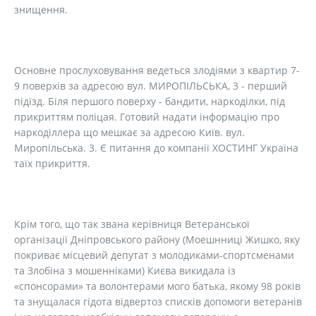
знищення.
Основне прослуховування ведеться злодіями з квартир 7-
9 поверхів за адресою вул. МИРОПІЛЬСЬКА, 3 - перший
підїзд. Біля першого поверху - бандити, наркоділки, під
прикриттям поліцая. Готовий надати інформацію про
наркоділлера що мешкає за адресою Київ. вул.
Миропільська. 3. Є питання до компанії ХОСТИНГ Україна
таїх прикриття.
Крім того, що так звана керівниця Ветеранської
організації Дніпровського району (Моешнниці Жишко, яку
покриває місцевий депутат з молодиками-спортсменами
та Злобіна з мошенніками) Києва викидала із
«спонсорами» та волонтерами мого батька, якому 98 років
та знущалася гідота відвертоз списків допомоги ветеранів