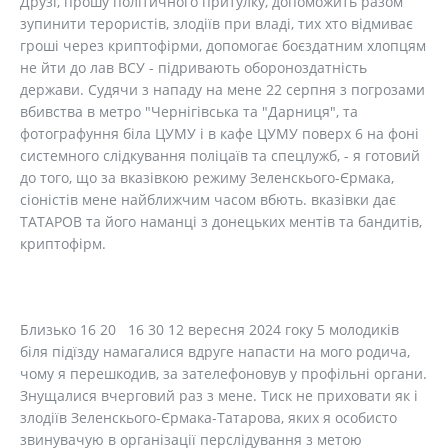
Друзі, прошу політичного притулку, допоможить разом
зупинити терористів, злодіїв при владі, тих хто відмиває
гроші через криптофірми, допомогає боєздатним хлопцям
не йти до лав ВСУ - підривають обороноздатність
держави. Судячи з нападу на мене 22 серпня з погрозами
вбивства в метро "Чернігівська та "Дарниця", та
фотографуння біла ЦУМУ і в кафе ЦУМУ поверх 6 на фоні
системного слідкування поліцаїв та спецлужб, - я готовий
до того, що за вказівкою режиму Зеленскього-Єрмака,
сіоністів мене найближчим часом вбють. вказівки дає
ТАТАРОВ та його наманці з донецьких ментів та бандитів,
криптофірм.
Близько 16 20 16 30 12 вересня 2024 гоку 5 молодиків
біля підїзду намагалися вдруге напасти на мого родича,
чому я перешкодив, за зателефоновув у профільні органи.
Знущалися вчерговий раз з мене. Тиск не приховати як і
злодіїв Зеленскього-Єрмака-Татарова, яких я особисто
звинувачую в організації перслідування з метою