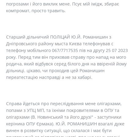
погрозами і його виклик мене. Псує мій імідж, збирає
компромат, просто травить.
Старший дільничий ПОЛІЦАЙ Ю.Й. Романишин з
Дніпровського району мыста Києва телефонував с
телефону мобільного 067/7717535 пів на другу 25 07 2023
року. Перед тим він приховав справу про напад на мого
родича, який відбувся серед білого дня на ввіреній йому
дільниці. цікаво, чи проходив цей Романишин
переатестацію насправді а не за хабарі.
Справа йдеться про переслідування мене олігархами,
попами з УПЦ МП, та їхніми покровителями в ОПУ та
олігархами (В. Новинський та його друзі" - заступники
керіника ОПУ Єрмака). Ю.Й. РОМАНИШИН взагалі дуже
винен в розвитку ситуації, що склалася і має бути