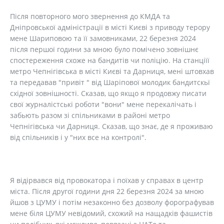
Після повторного мого звернення до КМДА та
Дніпровської адміністрації в місті Києві з приводу терору
мене Шариповою та її замовниками, 22 березня 2024
після першої години за мною було помічено зовнішнє
спостереження схоже на бандитів чи поліцію. На станціїї
метро Чепнігівська в місті Києві та Дарниця, мені штовхав
та передавав "привіт " від Шаріпової молодик бандитскьї
східної зовнішності. Сказав, що якщо я продовжу писати
свої журналістські роботи "вони" мене перекалічать і
забьють разом зі спільниками в районі метро
Чепнігівська чи Дарниця. Сказав, що знає, де я проживаю
від спільників і у "них все на контролі".
Я відірвався від провокатора і поїхав у справах в центр
міста. Після другої години дня 22 березня 2024 за мною
йшов з ЦУМУ і потім незаконно без дозволу форографував
мене біля ЦУМУ невідомий, схожий на нащадків фашистів