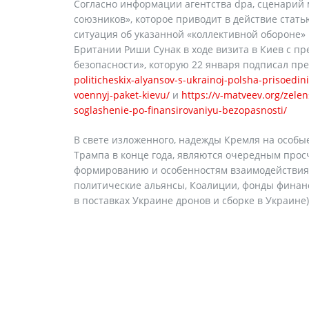
Согласно информации агентства dpa, сценарий 
союзников», которое приводит в действие стать
ситуация об указанной «коллективной обороне» 
Британии Риши Сунак в ходе визита в Киев с п
безопасности», которую 22 января подписал пр
politicheskix-alyansov-s-ukrainoj-polsha-prisoedin
voennyj-paket-kievu/
и
https://v-matveev.org/zele
soglashenie-po-finansirovaniyu-bezopasnosti/
В свете изложенного, надежды Кремля на особы
Трампа в конце года, являются очередным прос
формированию и особенностям взаимодействия За
политические альянсы, Коалиции, фонды финанси
в поставках Украине дронов и сборке в Украине)