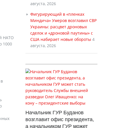
августа, 2026
Фигурирующий в «пленках
Миндича» Умеров возглавил СВР
Украины: расцвет дроновых
сделок и «дроновой паутины» с
ый НАТО
США набирает новые обороты
4
о 1000
августа, 2026
 в
ь
о
Начальник ГУР Буданов
очных
возглавит офис президента,
а начальником ГУР может