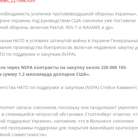
/news_221998.htm
 необходимость усиления противовоздушной обороны Украины»,
ороне Украины под руководством США союзники уже поставили
й обороны, включая Patriot, IRIS-T и NASAMS и др».
транам НАТО в условиях затянутой войны в Украине Генеральн
вания производства боеприпасов, включая недавнюю закупку д
ТО по поддержке и закупкам (NSPA).
ила через
NSPA
контракты на закупку около 220 000 155-
 сумму 1,2 миллиарда долларов США».
нтства НАТО по поддержке и закупкам (NSPA) Стейси Каммингс
ополнит запасы союзников, поскольку они продолжают укреплят
в сложившейся непростой обстановке Столтенберг отметил, чт
й поддержки Украине», напомнив, что в Вильнюсе союзники
тней программы поддержки для покрытия важнейших краткоср
вной совместимости».