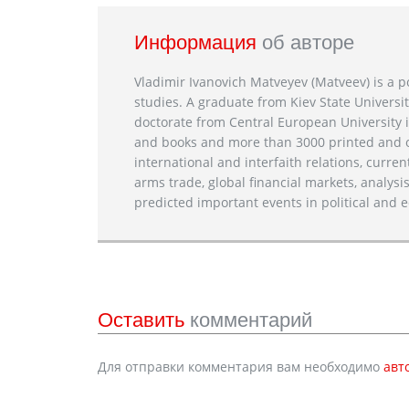
Информация
об авторе
Vladimir Ivanovich Matveyev (Matveev) is a po
studies. A graduate from Kiev State Universit
doctorate from Central European University i
and books and more than 3000 printed and on
international and interfaith relations, current
arms trade, global financial markets, analysis
predicted important events in political and e
Оставить
комментарий
Для отправки комментария вам необходимо
авт