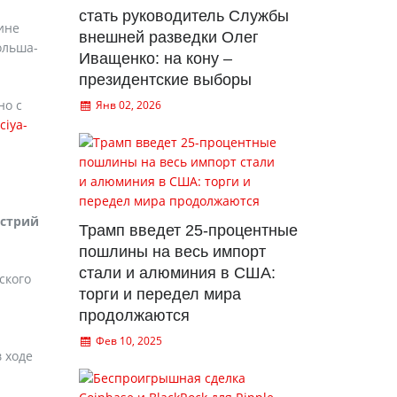
стать руководитель Службы
ине
внешней разведки Олег
ольша-
Иващенко: на кону –
президентские выборы
но с
Янв 02, 2026
ciya-
устрий
Трамп введет 25-процентные
пошлины на весь импорт
стали и алюминия в США:
ского
торги и передел мира
продолжаются
Фев 10, 2025
 ходе