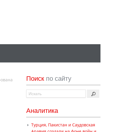
Поиск
по сайту
рована
Аналитика
Турция, Пакистан и Саудовская
Аравия создали на фоне войн и