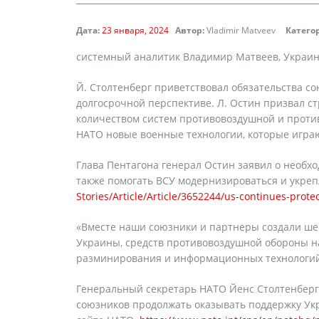
Дата:
23 января, 2024
Автор:
Vladimir Matveev
Катего
системный аналитик Владимир Матвеев, Украин
Й. Столтенберг приветствовал обязательства с
долгосрочной перспективе. Л. Остин призвал с
количеством систем противовоздушной и против
НАТО новые военные технологии, которые играю
Глава Пентагона генерал Остин заявил о необх
также помогать ВСУ модернизироваться и укре
Stories/Article/Article/3652244/us-continues-pro
«Вместе наши союзники и партнеры создали ше
Украины, средств противовоздушной обороны на
разминирования и информационных технологий»
Генеральный секретарь НАТО Йенс Столтенберг 
союзников продолжать оказывать поддержку Укр