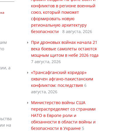
конфликтов в регионе военный
союз, который поможет
ика
сформировать новую
региональную архитектуру
безопасности
8 августа, 2026
шим
При дроновых войнах начала 21
по
века боевые самолеты остаются
мощным щитом в небе 2026 года
7 августа, 2026
ии, а
«Трансафганский коридор»
охвачен афгано-пакистанским
конфликтом: последствия
6
августа, 2026
Министерство войны США
перераспределяет со странами
НАТО в Европе роли и
льства
обязанности в области войны и
ии на
безопасности в Украине
5