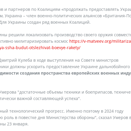
в и партнеров по Коалициям «продолжать предоставлять Укра
м, Украина – член военно-политических альянсов «Британия-П
 Для Украины создан ряд военных Коалиций.
ны решили локализовать производство своего оружия совмест
ктивно милитаризировать космос
https://v-matveev.org/militariza
ya-ssha-budut-otslezhivat-boevye-rakety/
Дмитрий Кулеба в ходе выступления на Совете министров
зники должны ускорить предоставление Украине дальнобойного
одимости создания пространства европейских военных инд
Умерова "достаточные объемы техники и боеприпасов, техниче
тически важной составляющей успеха".
ый технологический прогресс. Именно поэтому в 2024 году
ю роль в повестке дня Министерства обороны", сказал Умеров в
ны 23 января.