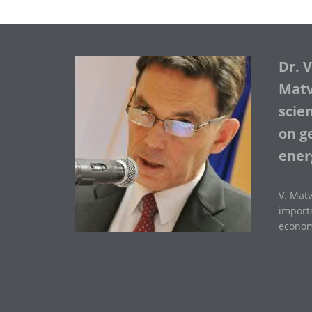
Dr. 
Matve
scie
on ge
ener
V. Matv
importa
economi