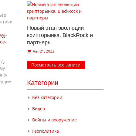
ьер
антиях
Новый этап эволюции
vyj-
крипторынка. BlackRock и
noe-
партнеры
Авг 21, 2022
 Д.
Посмотреть все записи
му -
нно-
Турции
Категории
Без категории
Видео
Войны и вооружение
Геополитика