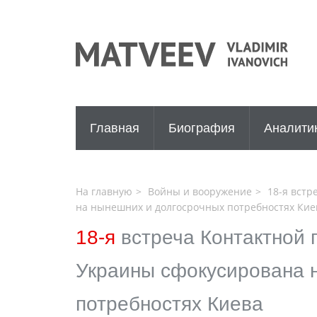
Главная
Биография
Аналити
На главную
Войны и вооружение
18-я встр
на нынешних и долгосрочных потребностях Кие
18-я
встреча Контактной 
Украины сфокусирована 
потребностях Киева