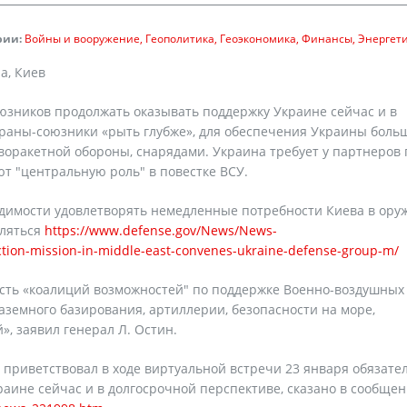
рии:
Войны и вооружение
Геополитика
Геоэкономика
Финансы
Энергет
а, Киев
оюзников продолжать оказывать поддержку Украине сейчас и в
траны-союзники «рыть глубже», для обеспечения Украины боль
оракетной обороны, снарядами. Украина требует у партнеров 
т "центральную роль" в повестке ВСУ.
одимости удовлетворять немедленные потребности Киева в оруж
пляться
https://www.defense.gov/News/News-
tection-mission-in-middle-east-convenes-ukraine-defense-group-m/
сть «коалиций возможностей" по поддержке Военно-воздушных
земного базирования, артиллерии, безопасности на море,
, заявил генерал Л. Остин.
приветствовал в ходе виртуальной встречи 23 января обязате
аине сейчас и в долгосрочной перспективе, сказано в сообщен