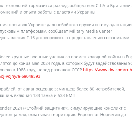
ых технологий тормозится разведсообществом США и Британии,
 сомнений и опыта работы с властями Украины.
ения поставок Украине дальнобойного оружия и тему адаптации
пусковым платформам, сообщает Military Media Center
оставления F-16 договорились о предоставлении союзниками
более крупные военные учения со времен холодной войны в Ев
лятся до конца мая 2024 года, в которых будут задействованы 9
вело в 1988 году, перед развалом СССР
https://www.dw.com/ru/
oj-vojny/a-68048593
ораблей, от авианосцев до эсминцев; более 80 истребителей,
 машин, включая 133 танка и 533 БМП.
ender 2024 («Стойкий защитник»), симулирующие конфликт с
до конца мая, охватывая территорию Европы от Норвегии до