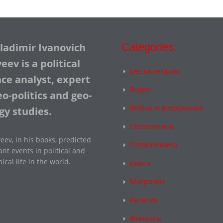
Vladimir Ivanovich
Categories:
ev is a political
Без категории
nce analyst, expert
Видео
o-politics and geo-
Войны и вооружение
gy studies.
Геополитика
eev, in his books, predicted
Геоэкономика
nt events in political and
cal life in the world.
Книги
Миграции
Религия
Финансы