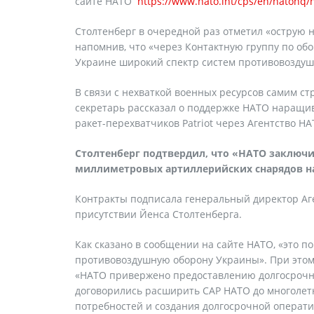
сайте НАТО
https://www.nato.int/cps/en/natohq
Столтенберг в очередной раз отметил «острую
напомнив, что «через Контактную группу по об
Украине широкий спектр систем противовоздушно
В связи с нехваткой военных ресурсов самим с
секретарь рассказал о поддержке НАТО наращи
ракет-перехватчиков Patriot через Агентство НА
Столтенберг подтвердил, что «НАТО заключ
миллиметровых артиллерийских снарядов на
Контракты подписала генеральный директор Аге
присутствии Йенса Столтенберга.
Как сказано в сообщении на сайте НАТО, «это п
противовоздушную оборону Украины». При этом 
«НАТО привержено предоставлению долгосрочно
договорились расширить CAP НАТО до многоле
потребностей и создания долгосрочной операти