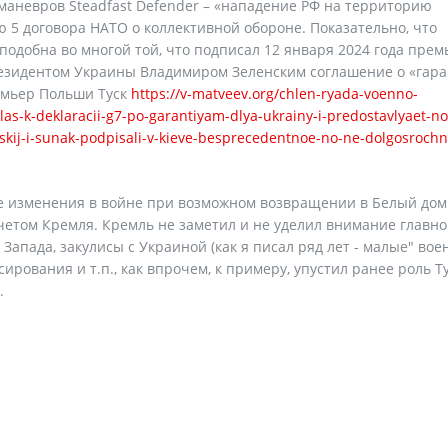
маневров Steadfast Defender – «нападение РФ на территорию
ю 5 договора НАТО о коллективной обороне. Показательно, что
подобна во многой той, что подписал 12 января 2024 года прем
резидентом Украины Владимиром Зеленским соглашение о «гар
емьер Польши Туск
https://v-matveev.org/chlen-ryada-voenno-
ilas-k-deklaracii-g7-po-garantiyam-dlya-ukrainy-i-predostavlyaet-no
nskij-i-sunak-podpisali-v-kieve-besprecedentnoe-no-ne-dolgosroch
е изменения в войне при возможном возвращении в Белый дом
четом Кремля. Кремль не заметил и не уделил внимание главно
пада, закулисы с Украиной (как я писал ряд лет - малые" вое
рования и т.п., как впрочем, к примеру, упустил ранее роль 
.