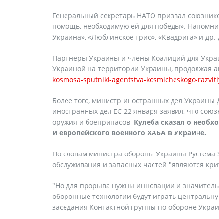
Генеральный секретарь НАТО призвал союзнико
помощь, необходимую ей для победы». Напомни
Украина», «Люблинское трио», «Квадрига» и др.
Партнеры Украины и члены Коалиций для Украи
Украиной на территории Украины, продолжая а
kosmosa-sputniki-agentstva-kosmicheskogo-razviti
Более того, министр иностранных дел Украины 
иностранных дел ЕС 22 января заявил, что сою
оружия и боеприпасов.
Кулеба сказал о необх
и европейского военного ХАБА в Украине.
По словам министра обороны Украины Рустема 
обслуживания и запасных частей "являются кри
"Но для прорыва нужны инновации и значительн
оборонные технологии будут играть центральну
заседания Контактной группы по обороне Украи