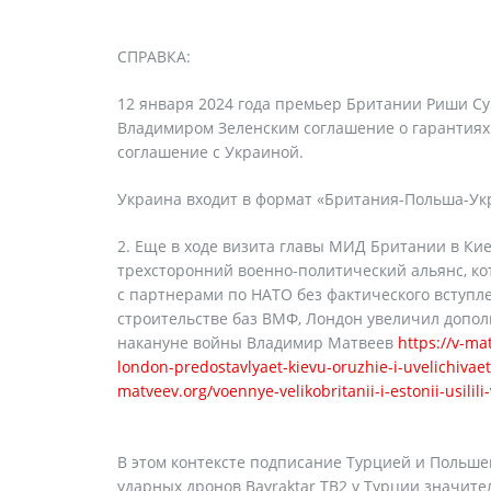
СПРАВКА:
12 января 2024 года премьер Британии Риши Су
Владимиром Зеленским соглашение о гарантиях 
соглашение с Украиной.
Украина входит в формат «Британия-Польша-Укр
Еще в ходе визита главы МИД Британии в Ки
трехсторонний военно-политический альянс, к
с партнерами по НАТО без фактического вступл
строительстве баз ВМФ, Лондон увеличил допо
накануне войны Владимир Матвеев
https://v-ma
london-predostavlyaet-kievu-oruzhie-i-uvelichivae
matveev.org/voennye-velikobritanii-i-estonii-usilil
В этом контексте подписание Турцией и Польшей
ударных дронов Bayraktar TB2 у Турции значит