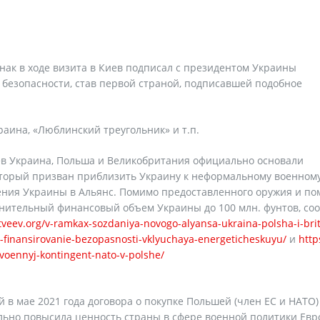
нак в ходе визита в Киев подписал с президентом Украины
безопасности, став первой страной, подписавшей подобное
аина, «Люблинский треугольник» и т.п.
ев Украина, Польша и Великобритания официально основали
оторый призван приблизить Украину к неформальному военном
ения Украины в Альянс. Помимо предоставленного оружия и п
лнительный финансовый объем Украины до 100 млн. фунтов, со
tveev.org/v-ramkax-sozdaniya-novogo-alyansa-ukraina-polsha-i-bri
t-finansirovanie-bezopasnosti-vklyuchaya-energeticheskuyu/
и
http
i-voennyj-kontingent-nato-v-polshe/
 в мае 2021 года договора о покупке Польшей (член ЕС и НАТО)
ельно повысила ценность страны в сфере военной политики Евр