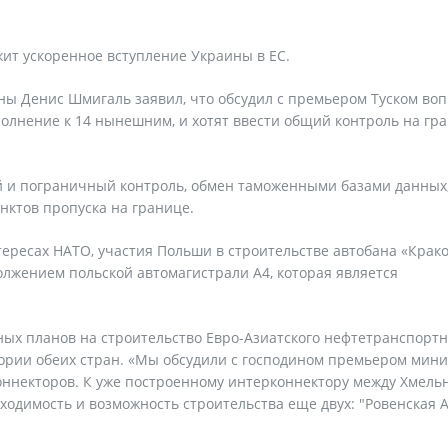
жит ускоренное вступление Украины в ЕС.
ы Денис Шмигаль заявил, что обсудил с премьером Туском воп
полнение к 14 нынешним, и хотят ввести общий контроль на гр
и пограничный контроль, обмен таможенными базами данных
нктов пропуска на границе.
тересах НАТО, участия Польши в строительстве автобана «Крак
олжением польской автомагистрали А4, которая является
ых планов на строительство Евро-Азиатского нефтетранспортн
тории обеих стран. «Мы обсудили с господином премьером мин
оннекторов. К уже построенному интерконнектору между Хмель
одимость и возможность строительства еще двух: "Ровенская А