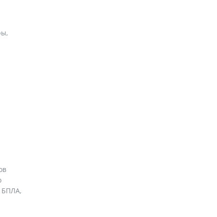
ры,
ов
о
 БПЛА,