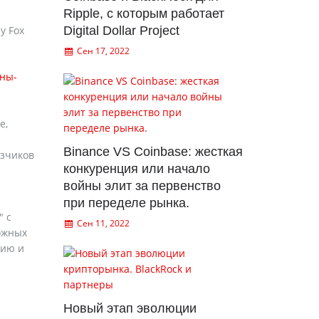
Ripple, с которым работает
у Fox
Digital Dollar Project
Сен 17, 2022
ины-
е,
Binance VS Coinbase: жесткая
озчиков
конкуренция или начало
войны элит за первенство
при переделе рынка.
" с
Сен 11, 2022
ожных
нию и
Новый этап эволюции