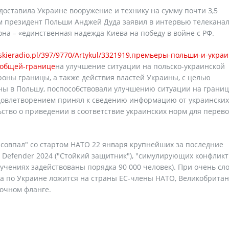
ставила Украине вооружение и технику на сумму почти 3,5
м президент Польши Анджей Дуда заявил в интервью телеканал
на – «единственная надежда Киева на победу в войне с РФ.
lskieradio.pl/397/9770/Artykul/3321919,премьеры-польши-и-укра
-общей-границе
на улучшение ситуации на польско-украинской
роны границы, а также действия властей Украины, с целью
ны в Польшу, поспособствовали улучшению ситуации на границ
довлетворением принял к сведению информацию от украинских
ьство о приведении в соответствие украинских норм для перев
 "совпал" со стартом НАТО 22 января крупнейших за последние
 Defender 2024 ("Стойкий защитник"), "симулирующих конфликт
учениях задействованы порядка 90 000 человек). При очень сл
ка по Украине ложится на страны ЕС-члены НАТО, Великобрита
точном фланге.