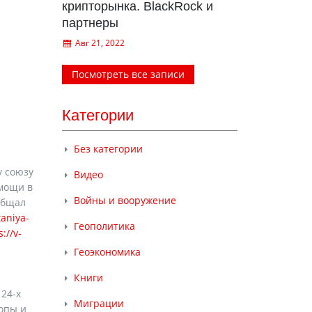
крипторынка. BlackRock и
партнеры
Авг 21, 2022
Посмотреть все записи
Категории
Без категории
у союзу
Видео
омощи в
Войны и вооружение
общал
taniya-
Геополитика
s://v-
Геоэкономика
Книги
 24-х
Миграции
опы и