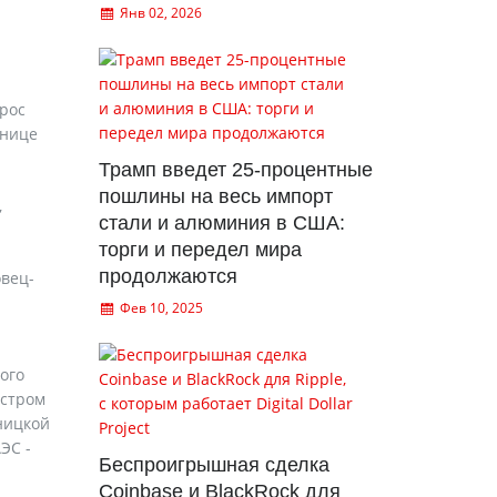
Янв 02, 2026
рос
анице
Трамп введет 25-процентные
пошлины на весь импорт
,
стали и алюминия в США:
торги и передел мира
продолжаются
овец-
Фев 10, 2025
ого
истром
ницкой
ЭС -
Беспроигрышная сделка
Coinbase и BlackRock для