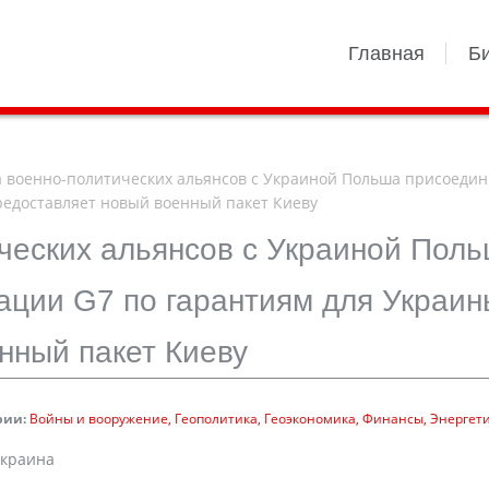
Главная
Б
 военно-политических альянсов с Украиной Польша присоедин
редоставляет новый военный пакет Киеву
ческих альянсов с Украиной Пол
ации G7 по гарантиям для Украин
нный пакет Киеву
рии:
Войны и вооружение
Геополитика
Геоэкономика
Финансы
Энергет
Украина