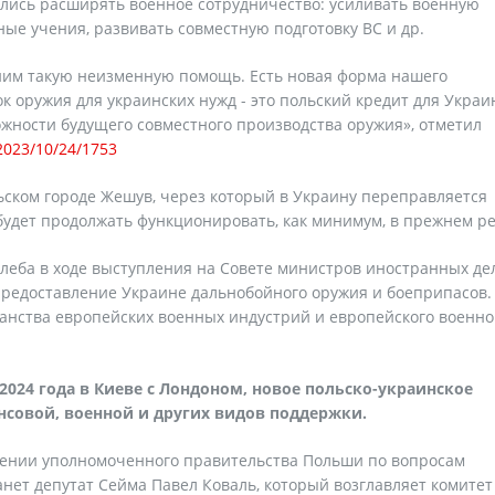
ились расширять военное сотрудничество: усиливать военную
ые учения, развивать совместную подготовку ВС и др.
ним такую неизменную помощь. Есть новая форма нашего
 оружия для украинских нужд - это польский кредит для Украи
жности будущего совместного производства оружия», отметил
/2023/10/24/1753
ьском городе Жешув, через который в Украину переправляется
будет продолжать функционировать, как минимум, в прежнем р
еба в ходе выступления на Совете министров иностранных дел
предоставление Украине дальнобойного оружия и боеприпасов.
ранства европейских военных индустрий и европейского военно
2024 года в Киеве с Лондоном, новое польско-украинское
совой, военной и других видов поддержки.
чении уполномоченного правительства Польши по вопросам
нет депутат Сейма Павел Коваль, который возглавляет комитет