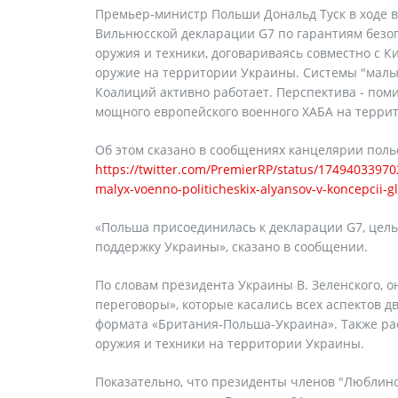
Премьер-министр Польши Дональд Туск в ходе в
Вильнюсской декларации G7 по гарантиям безоп
оружия и техники, договариваясь совместно с 
оружие на территории Украины. Системы "малы
Коалиций активно работает. Перспектива - пом
мощного европейского военного ХАБА на терри
Об этом сказано в сообщениях канцелярии польс
https://twitter.com/PremierRP/status/174940339702
malyx-voenno-politicheskix-alyansov-v-koncepcii-g
«Польша присоединилась к декларации G7, цель
поддержку Украины», сказано в сообщении.
По словам президента Украины В. Зеленского, 
переговоры», которые касались всех аспектов 
формата «Британия-Польша-Украина». Также ра
оружия и техники на территории Украины.
Показательно, что президенты членов "Люблинс