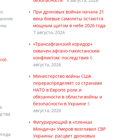
безопасности
8 августа, 2026
го
При дроновых войнах начала 21
ранное
века боевые самолеты остаются
ины
мощным щитом в небе 2026 года
7 августа, 2026
«Трансафганский коридор»
охвачен афгано-пакистанским
конфликтом: последствия
6
rol-
августа, 2026
Министерство войны США
перераспределяет со странами
НАТО в Европе роли и
обязанности в области войны и
безопасности в Украине
5
а
августа, 2026
дства
Фигурирующий в «пленках
Миндича» Умеров возглавил СВР
уседа
Украины: расцвет дроновых