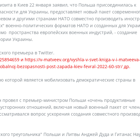
изита в Киев 22 января заявил, что Польша присоединилась к
асности для Украины, предоставляет новый пакет современно
Киевом и другими странами НАТО совместно производить иност
х" военно-политических форматов НАТО и созданных для Укра
имо пространства европейских военных индустрий, - создание
тории Украины.
кого премьера в Twitter.
5894659 и https://v-matveev.org/vyshla-v-svet-kniga-v-i-matveeva-
lobalnoj-bezopasnosti-post-zapada-kiev-fevral-2022-60-str/ др.
ю которой является мобилизовать демократические страны в
он провел с премьер-министром Польши «очень продуктивные
двусторонних отношений, включая новый военный пакет от член
ссматривался вопрос ускорения создания совместного произво
кого треугольника" Польши и Литвы Анджей Дуда и Гитанас На