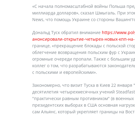
«С начала полномасштабной войны Польша предо
миллиарда долларов», сказал Шмыгаль. При это
News, что помощь Украине со стороны Вашингто
Дональд Туск обратил внимание
https://www.po
анонсировали-открытие-четырех-новых-кпп-на
границе, «прекращение блокады с польской сто
облегчение возвращения польским фур с Украи
огромные очереди пропали. Также с большим у
коллег о том, что разрабатываются законодател
с польскими и европейскими».
Закономерно, что визит Туска в Киев 22 января
десятилетия четырехмесячных учений Steadfast
"практически равным противником" (в военных 
президентских выборах в США основная нагруз
сам Альянс, который укрепляет границы на Вос