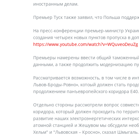
иностранным делам.
Премьер Туск также заявил, что Польша поддер
На пресс-конференции премьер-министр Украин
создания четырех новых пунктов пропуска в до
https://www.youtube.com/watch?v=WQuveoDeuZg
Премьеры намерены ввести общий таможенный 
данными, а также продолжить модернизацию пу
Рассматривается возможность, в том числе в ин
Львов-Броды-Ровно», котоый должен стать прод
продолжением панъевропейского коридора Е40.
Отдельно стороны рассмотрели вопрос совместн
коридора, который должен проходить по терри
развитие наших электроэнергетических интерк
атомной станцией и Жешувом мы обсудили необх
Хельм" и "Львовская – Кросно», сказал Шмыгаль.