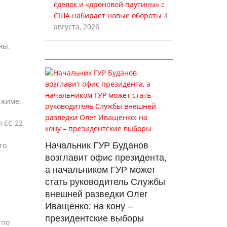
сделок и «дроновой паутины» с
США набирает новые обороты
4
августа, 2026
ны.
ежиме.
 ЕС 22
го
Начальник ГУР Буданов
возглавит офис президента,
а начальником ГУР может
стать руководитель Службы
внешней разведки Олег
Иващенко: на кону –
президентские выборы
 по