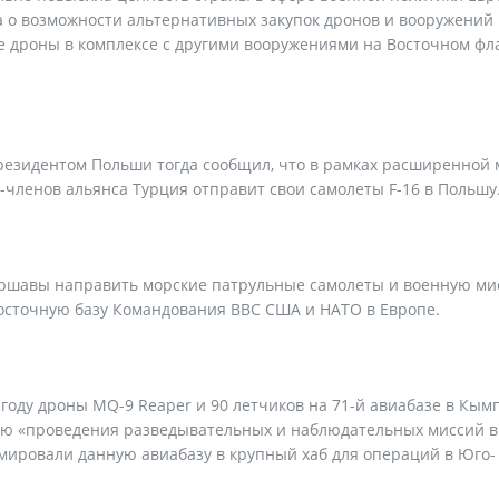
 о возможности альтернативных закупок дронов и вооружений 
ые дроны в комплексе с другими вооружениями на Восточном фл
президентом Польши тогда сообщил, что в рамках расширенной
-членов альянса Турция отправит свои самолеты F-16 в Польшу
аршавы направить морские патрульные самолеты и военную м
осточную базу Командования ВВС США и НАТО в Европе.
году дроны MQ-9 Reaper и 90 летчиков на 71-й авиабазе в Кым
ью «проведения разведывательных и наблюдательных миссий в
ировали данную авиабазу в крупный хаб для операций в Юго-