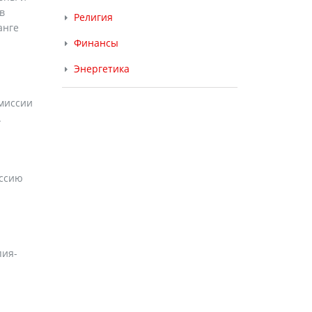
в
Религия
анге
Финансы
Энергетика
 миссии
.
иссию
пия-