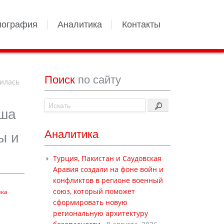
иография
Аналитика
Контакты
Поиск
по сайту
илась
ьша
Аналитика
ы и
Турция, Пакистан и Саудовская
Аравия создали на фоне войн и
конфликтов в регионе военный
союз, который поможет
ика
сформировать новую
региональную архитектуру