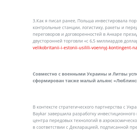
3.Как я писал ранее, Польша инвестировала по
контрольные станции, логистику, ракеты и пере
переговоров и договоренностей в Анкаре през
двусторонней торговли «с 6,5 миллиардов долл
velikobritanii-i-estonii-usilili-voennyj-kontingent-n
Совместно с военными Украины и Литвы усп
сформирован также малый альянс «Люблинск
В контексте стратегического партнерства с Ук
Baykar завершила разработку инвестиционного 
центра передовых технологий в аэрокосмическо
в соответствии с Декларацией, подписанной пр