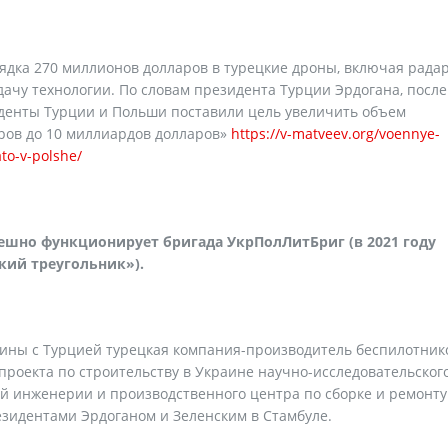
рядка 270 миллионов долларов в турецкие дроны, включая рада
дачу технологии. По словам президента Турции Эрдогана, после
иденты Турции и Польши поставили цель увеличить объем
аров до 10 миллиардов долларов»
https://v-matveev.org/voennye-
ato-v-polshe/
ешно функционирует бригада УкрПолЛитБриг (в 2021 году
ий треугольник»).
раины с Турцией турецкая компания-производитель беспилотник
проекта по строительству в Украине научно-исследовательског
й инженерии и производственного центра по сборке и ремонту
езидентами Эрдоганом и Зеленским в Стамбуле.