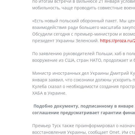
по итогам встречи в Вильнюсе 21 января услов
мобильность, чаще проводить совместные военн
«Есть новый польский оборонный пакет. Мы це
взаимодействия ради большего масштаба закупок
Обсудили сегодня с премьер-министром и возмо
президент Украины Зеленский.
https://proza.ru
По заявлению руководителей Польши, хаб в пол
вооружение из США, стран НАТО, продолжает и 
Министр иностранных дел Украины Дмитрий Кул
января заявил, что союзники должны ускорить 
Кулеба сказал о необходимости создания прост
ХАБА в Украине.
Подобно документу, подписанному в январе 
соглашение предусматривает гарантии финан
Премьер Туск также проинформировал о назна
восстановления Украины, сообщает Onet. Им ста