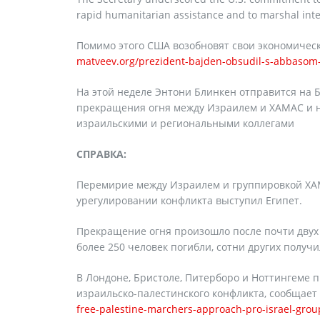
rapid humanitarian assistance and to marshal inte
Помимо этого США возобновят свои экономическ
matveev.org/prezident-bajden-obsudil-s-abbasom-i
На этой неделе Энтони Блинкен отправится на 
прекращения огня между Израилем и ХАМАС и н
израильскими и региональными коллегами
СПРАВКА:
Перемирие между Израилем и группировкой ХАМА
урегулировании конфликта выступил Египет.
Прекращение огня произошло после почти двух 
более 250 человек погибли, сотни других получ
В Лондоне, Бристоле, Питерборо и Ноттингеме 
израильско-палестинского конфликта, сообщает
free-palestine-marchers-approach-pro-israel-grou