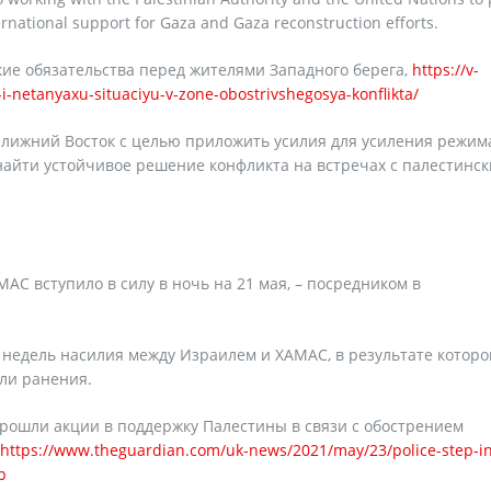
rnational support for Gaza and Gaza reconstruction efforts.
ие обязательства перед жителями Западного берега,
https://v-
-netanyaxu-situaciyu-v-zone-obostrivshegosya-konflikta/
Ближний Восток с целью приложить усилия для усиления режим
айти устойчивое решение конфликта на встречах с палестинск
С вступило в силу в ночь на 21 мая, – посредником в
недель насилия между Израилем и ХАМАС, в результате которо
или ранения.
прошли акции в поддержку Палестины в связи с обострением
https://www.theguardian.com/uk-news/2021/may/23/police-step-in
p