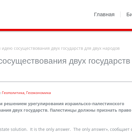
Главная
Б
идею сосуществования двух государств для двух народов
осуществования двух государств
:
Геополитика
Геоэкономика
м решением урегулирования израильско-палестинского
вания двух государств. Палестинцы
должны
признать
право
o-state solution. It is the only answer. The only answer», сообщает