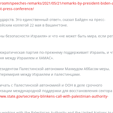
g-room/speeches-remarks/2021/05/21/remarks-by-president-biden-
at-press-conference/
ударств. Это единственный ответ», сказал Байден на пресс-
йским коллегой 22 мая в Вашингтоне.
ы безопасности Израиля» и что «не может быть мира, если ре
емократическая партия по-прежнему поддерживает Израиль, и ч
ня между Израилем и ХАМАС».
резидентом Палестинской автономии Махмудом Аббасом меры,
о перемирия между Израилем и палестинцами.
ничать с Палестинской автономией и ООН в деле срочного
зации международной поддержки для восстановления сектора 
www.state.gov/secretary-blinkens-call-with-palestinian-authority-
working with the Palestinian Authority and the United Nations to 