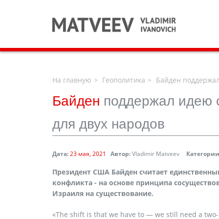
На главную
Геополитика
Байден поддержал 
Байден
поддержал идею с
для двух народов
Дата:
23 мая, 2021
Автор:
Vladimir Matveev
Категории
Президент США Байден считает единственны
конфликта - на основе принципа сосущество
Израиля
на
существование
.
«The shift is that we have to — we still need a tw