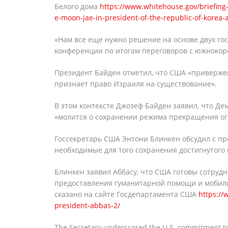
Белого дома
https://www.whitehouse.gov/briefin
e-moon-jae-in-president-of-the-republic-of-korea-
«Нам все еще нужно решение на основе двух гос
конференции по итогам переговоров с южнокоре
Президент Байден отметил, что США «привержен
признает право Израиля на существование».
В этом контексте Джозеф Байден заявил, что Д
«молится о сохранении режима прекращения ог
Госсекретарь США Энтони Блинкен обсудил с п
необходимые для того сохранения достигнутог
Блинкен заявил Аббасу, что США готовы сотруд
предоставления гуманитарной помощи и мобили
сказано на сайте Госдепартамента США
https://
president-abbas-2/
The Secretary underscored the U.S. commitment to 