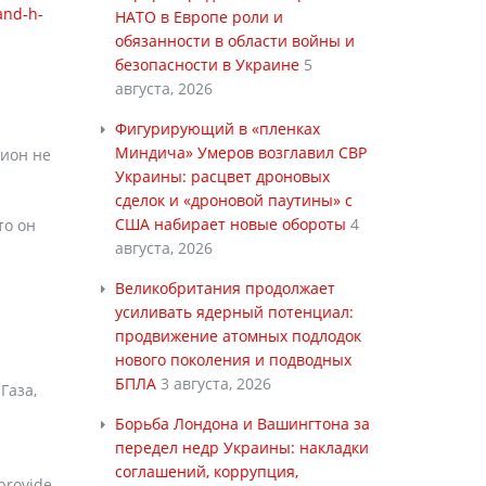
and-h-
НАТО в Европе роли и
обязанности в области войны и
безопасности в Украине
5
августа, 2026
Фигурирующий в «пленках
Миндича» Умеров возглавил СВР
гион не
Украины: расцвет дроновых
сделок и «дроновой паутины» с
США набирает новые обороты
4
то он
августа, 2026
Великобритания продолжает
усиливать ядерный потенциал:
продвижение атомных подлодок
нового поколения и подводных
БПЛА
3 августа, 2026
Газа,
Борьба Лондона и Вашингтона за
передел недр Украины: накладки
соглашений, коррупция,
provide