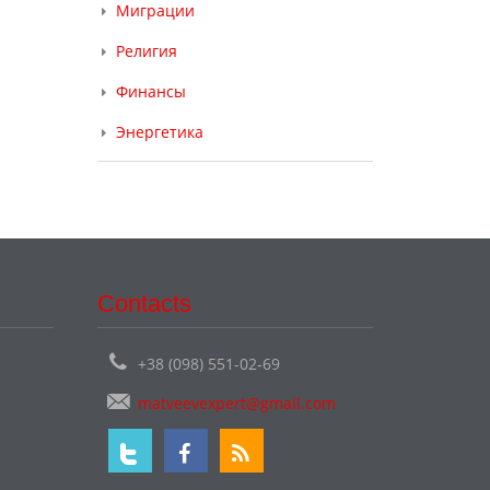
Миграции
Религия
Финансы
Энергетика
Contacts
+38 (098) 551-02-69
matveevexpert@gmail.com