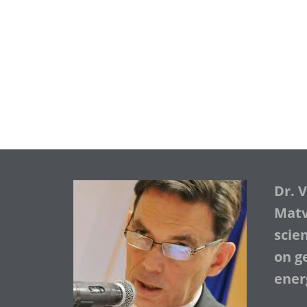
Dr. 
Matve
scie
on ge
ener