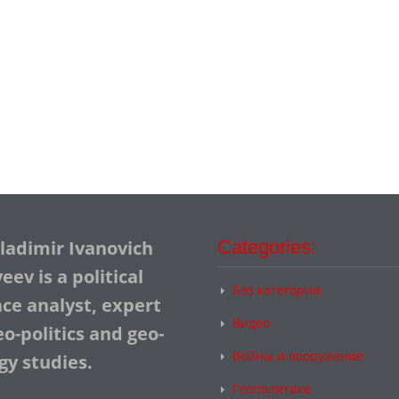
Vladimir Ivanovich
Categories:
ev is a political
Без категории
nce analyst, expert
Видео
o-politics and geo-
Войны и вооружение
gy studies.
Геополитика