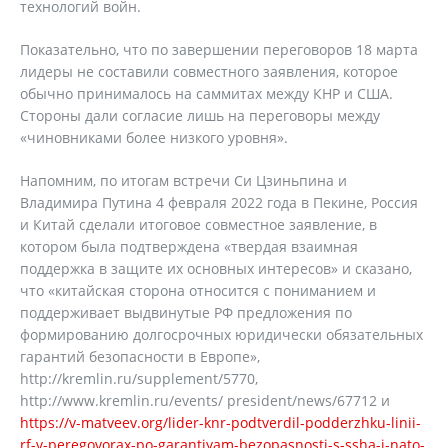
технологий войн.
Показательно, что по завершении переговоров 18 марта
лидеры не составили совместного заявления, которое
обычно принималось на саммитах между КНР и США.
Стороны дали согласие лишь на переговоры между
«чиновниками более низкого уровня».
Напомним, по итогам встречи Си Цзиньпина и
Владимира Путина 4 февраля 2022 года в Пекине, Россия
и Китай сделали итоговое совместное заявление, в
котором была подтверждена «твердая взаимная
поддержка в защите их основных интересов» и сказано,
что «китайская сторона относится с пониманием и
поддерживает выдвинутые РФ предложения по
формированию долгосрочных юридически обязательных
гарантий безопасности в Европе»,
http://kremlin.ru/supplement/5770,
http://www.kremlin.ru/events/ president/news/67712 и
https://v-matveev.org/lider-knr-podtverdil-podderzhku-linii-
rf-v-peregovorax-po-garantiyam-bezopasnosti-s-ssha-i-nato-