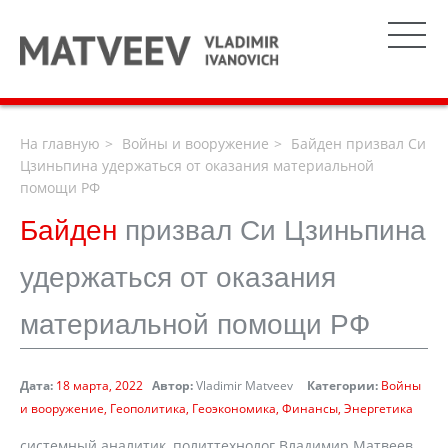
На главную
Войны и вооружение
Байден призвал Си
Цзиньпина удержаться от оказания материальной
помощи РФ
Байден
призвал Си Цзиньпина
удержаться от оказания
материальной помощи РФ
Дата:
18 марта, 2022
Автор:
Vladimir Matveev
Категории:
Войны
и вооружение
Геополитика
Геоэкономика
Финансы
Энергетика
системный аналитик, политтехнолог Владимир Матвеев