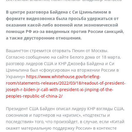
В центре разговора Байдена с Си Цзиньпином в
формате видеозвонка была просьба удержаться от
оказания какой-либо военной или экономической
помощи РФ из-за введенных против России санкций,
а также двусторонние отношения.
Вашингтон стремится оторвать Пекин от Москвы.
Согласно сообщению на сайте Белого дома от 18 марта,
разговор лидеров США и КНР Джозефа Байдена и Си
Цзиньпина был «сфокусирован на вторжении России в
Украину»
https://www.whitehouse.gov/briefing-
room/statements-releases/2022/03/18/readout-of-president-
joseph-r-biden-jr-call-with-president-xi-jinping-of-the-
peoples-republic-of-china-2/
Президент США Байден описал лидеру КНР взгляды США,
союзников и партнеров на «кризис», «подтексты и
последствия» того, что произойдет, в случае, если «Китай
окажет материальную поддержку России» в контексте