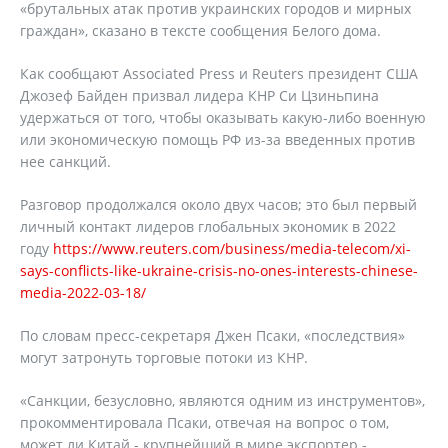
«брутальных атак против украинских городов и мирных
граждан», сказано в тексте сообщения Белого дома.
Как сообщают Associated Press и Reuters президент США
Джозеф Байден призвал лидера КНР Си Цзиньпина
удержаться от того, чтобы оказывать какую-либо военную
или экономическую помощь РФ из-за введенных против
нее санкций.
Разговор продолжался около двух часов; это был первый
личный контакт лидеров глобальных экономик в 2022
году
https://www.reuters.com/business/media-telecom/xi-
says-conflicts-like-ukraine-crisis-no-ones-interests-chinese-
media-2022-03-18/
По словам пресс-секретаря Джен Псаки, «последствия»
могут затронуть торговые потоки из КНР.
«Санкции, безусловно, являются одним из инструментов»,
прокомментировала Псаки, отвечая на вопрос о том,
может ли Китай - крупнейший в мире экспортер -