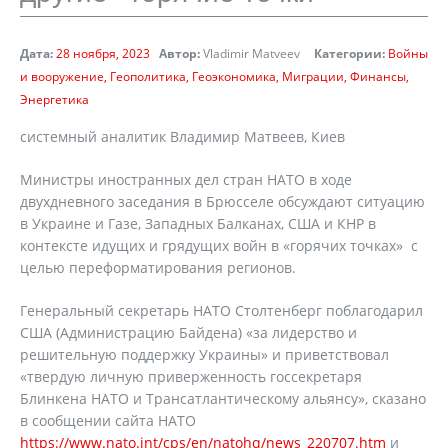
Дата:
28 ноября, 2023
Автор:
Vladimir Matveev
Категории:
Войны
и вооружение
Геополитика
Геоэкономика
Миграции
Финансы
Энергетика
cистемный аналитик Владимир Матвеев, Киев
Министры иностранных дел стран НАТО в ходе
двухдневного заседания в Брюсселе обсуждают ситуацию
в Украине и Газе, Западных Балканах, США и КНР в
контексте идущих и грядущих войн в «горячих точках» с
целью переформатирования регионов.
Генеральный секретарь НАТО Столтенберг поблагодарил
США (Администрацию Байдена) «за лидерство и
решительную поддержку Украины» и приветствовал
«твердую личную приверженность госсекретаря
Блинкена НАТО и Трансатлантическому альянсу», сказано
в сообщении сайта НАТО
https://www.nato.int/cps/en/natohq/news_220707.htm
и