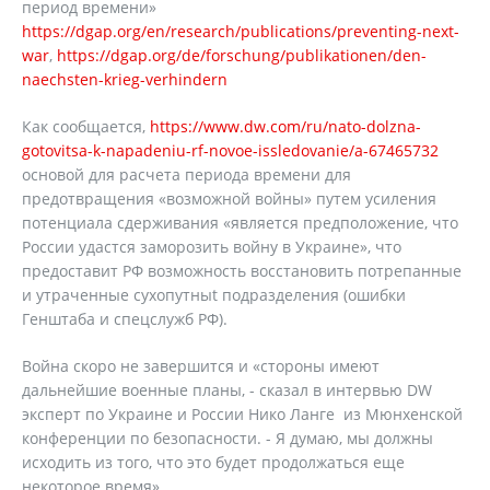
период времени»
https://dgap.org/en/research/publications/preventing-next-
war
,
https://dgap.org/de/forschung/publikationen/den-
naechsten-krieg-verhindern
Как сообщается,
https://www.dw.com/ru/nato-dolzna-
gotovitsa-k-napadeniu-rf-novoe-issledovanie/a-67465732
основой для расчета периода времени для
предотвращения «возможной войны» путем усиления
потенциала сдерживания «является предположение, что
России удастся заморозить войну в Украине», что
предоставит РФ возможность восстановить потрепанные
и утраченные сухопутныt подразделения (ошибки
Генштаба и спецслужб РФ).
Война скоро не завершится и «стороны имеют
дальнейшие военные планы, - сказал в интервью DW
эксперт по Украине и России Нико Ланге из Мюнхенской
конференции по безопасности. - Я думаю, мы должны
исходить из того, что это будет продолжаться еще
некоторое время».