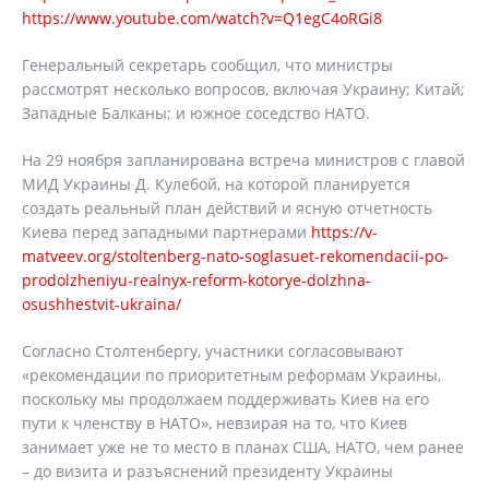
https://www.youtube.com/watch?v=Q1egC4oRGi8
Генеральный секретарь сообщил, что министры
рассмотрят несколько вопросов, включая Украину; Китай;
Западные Балканы; и южное соседство НАТО.
На 29 ноября запланирована встреча министров с главой
МИД Украины Д. Кулебой, на которой планируется
создать реальный план действий и ясную отчетность
Киева перед западными партнерами
https://v-
matveev.org/stoltenberg-nato-soglasuet-rekomendacii-po-
prodolzheniyu-realnyx-reform-kotorye-dolzhna-
osushhestvit-ukraina/
Согласно Столтенбергу, участники согласовывают
«рекомендации по приоритетным реформам Украины,
поскольку мы продолжаем поддерживать Киев на его
пути к членству в НАТО», невзирая на то, что Киев
занимает уже не то место в планах США, НАТО, чем ранее
– до визита и разъяснений президенту Украины