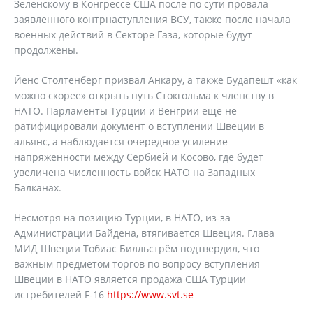
Зеленскому в Конгрессе США после по сути провала
заявленного контрнаступления ВСУ, также после начала
военных действий в Секторе Газа, которые будут
продолжены.
Йенс Столтенберг призвал Анкару, а также Будапешт «как
можно скорее» открыть путь Стокгольма к членству в
НАТО. Парламенты Турции и Венгрии еще не
ратифицировали документ о вступлении Швеции в
альянс, а наблюдается очередное усиление
напряженности между Сербией и Косово, где будет
увеличена численность войск НАТО на Западных
Балканах.
Несмотря на позицию Турции, в НАТО, из-за
Администрации Байдена, втягивается Швеция. Глава
МИД Швеции Тобиас Билльстрём подтвердил, что
важным предметом торгов по вопросу вступления
Швеции в НАТО является продажа США Турции
истребителей F-16
https://www.svt.se