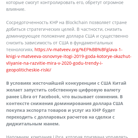
которые смогут контролировать его, обретут огромное
влияние.
Сосредоточенность КНР на Blockchain позволяет стране
добиться стратегических целей. В частности, снизить
доминирующее положение доллара США и существенно
снизить зависимость от США в фундаментальных
технологиях,
https://v-matveev.org/%EF%BB%BFglava-1-
knigi-v-matveeva-osnovnye-itogi-2019-goda-kotorye-okazhut-
vliyanie-na-razvitie-mira-v-2020-godu-trendy-i-
geopoliticheskie-riski/
В условиях жесточайшей конкуренции с США Китай
желает запустить собственную цифровую валюту
ранее Libra от Facebook, что вызывает сомнения. В
контексте снижения доминирования доллара США
покупка экспорта товаров и услуг из КНР будет
переходить с долларовых расчетов на сделки с
диджитальным юанем.
Напомним, компания Libra, которая призвана управлять