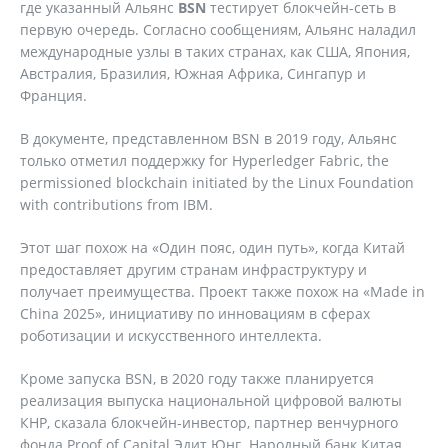
где указанный Альянс
BSN
тестирует блокчейн-сеть в
первую очередь. Согласно сообщениям, Альянс наладил
международные узлы в таких странах, как США, Япония,
Австралия, Бразилия, Южная Африка, Сингапур и
Франция.
В документе, представленном BSN в 2019 году, Альянс
только отметил поддержку for Hyperledger Fabric, the
permissioned blockchain initiated by the Linux Foundation
with contributions from IBM.
Этот шаг похож на «Один пояс, один путь», когда Китай
предоставляет другим странам инфраструктуру и
получает преимущества. Проект также похож на «Made in
China 2025», инициативу по инновациям в сферах
роботизации и искусственного интеллекта.
Кроме запуска BSN, в 2020 году также планируется
реализация выпуска национальной цифровой валюты
КНР, сказала блокчейн-инвестор, партнер венчурного
фонда Proof of Capital Эдит Юнг. Народный банк Китая