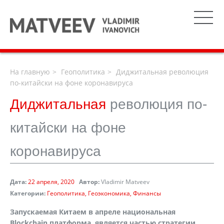
На главную
Геополитика
Диджитальная революция
по-китайски на фоне коронавируса
Диджитальная
революция по-
китайски на фоне
коронавируса
Дата:
22 апреля, 2020
Автор:
Vladimir Matveev
Категории:
Геополитика
Геоэкономика
Финансы
Запускаемая Китаем в апреле национальная
Blockchain платформа, является частью стратегии