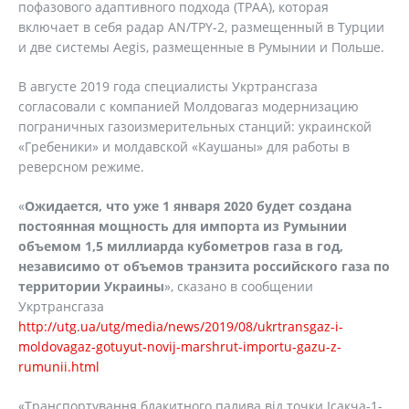
пофазового адаптивного подхода (TPAA), которая
включает в себя радар AN/TPY-2, размещенный в Турции
и две системы Aegis, размещенные в Румынии и Польше.
В августе 2019 года специалисты Укртрансгаза
согласовали с компанией Молдовагаз модернизацию
пограничных газоизмерительных станций: украинской
«Гребеники» и молдавской «Каушаны» для работы в
реверсном режиме.
«
Ожидается, что уже 1 января 2020 будет создана
постоянная мощность для импорта из Румынии
объемом 1,5 миллиарда кубометров газа в год,
независимо от объемов транзита российского газа по
территории Украины
», сказано в сообщении
Укртрансгаза
http://utg.ua/utg/media/news/2019/08/ukrtransgaz-i-
moldovagaz-gotuyut-novij-marshrut-importu-gazu-z-
rumunii.html
«Транспортування блакитного палива від точки Ісакча-1-