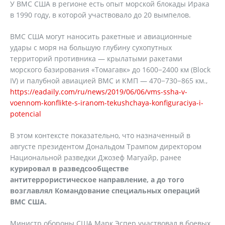
У ВМС США в регионе есть опыт морской блокады Ирака
в 1990 году, в которой участвовало до 20 вымпелов.
ВМС США могут наносить ракетные и авиационные
удары с моря на большую глубину сухопутных
территорий противника — крылатыми ракетами
морского базирования «Томагавк» до 1600−2400 км (Block
IV) и палубной авиацией ВМС и КМП — 470−730−865 км.,
https://eadaily.com/ru/news/2019/06/06/vms-ssha-v-
voennom-konflikte-s-iranom-tekushchaya-konfiguraciya-i-
potencial
В этом контексте показательно, что назначенный в
августе президентом Дональдом Трампом директором
Национальной разведки Джозеф Магуайр, ранее
курировал в разведсообществе
антитеррористическое направление, а до того
возглавлял Командование специальных операций
ВМС США.
Министр обороны США Марк Эспер участвовал в боевых