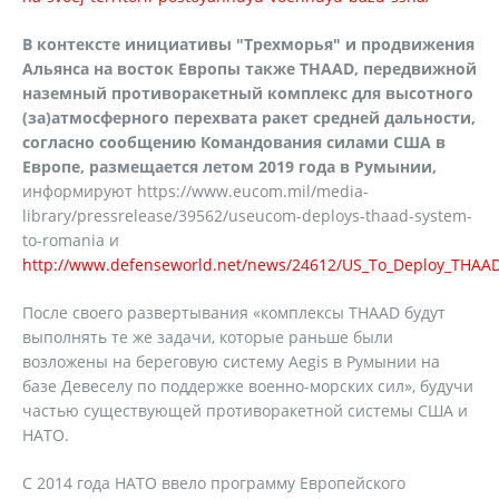
В контексте инициативы "Трехморья" и продвижения
Альянса на восток Европы также THAAD, передвижной
наземный противоракетный комплекс для высотного
(за)атмосферного перехвата ракет средней дальности,
согласно сообщению Командования силами США в
Европе, размещается летом 2019 года в Румынии,
информируют https://www.eucom.mil/media-
library/pressrelease/39562/useucom-deploys-thaad-system-
to-romania и
http://www.defenseworld.net/news/24612/US_To_Deploy_THAA
После своего развертывания «комплексы THAAD будут
выполнять те же задачи, которые раньше были
возложены на береговую систему Aegis в Румынии на
базе Девеселу по поддержке военно-морских сил», будучи
частью существующей противоракетной системы США и
НАТО.
С 2014 года НАТО ввело программу Европейского