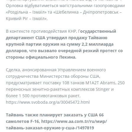
Орловка відбуватиметься магістральними газопроводами
«Роздільна – Ізмаїл» та «Шебелинка – Дніпропетровськ –
Кривий Ріг – Ізмаїл».
В контексте противодействия КНР, Г
осударственный
департамент США утвердил продажу Тайваню
крупной партии оружия на сумму 2,2 миллиарда
долларов, что вызвало очередной резкий протест со
стороны официального Пекина.
Сделка, анонсированная Управлением военного
сотрудничества Министерства обороны США,
предусматривает поставку 108 танков M1A2T Abrams, 250
переносных зенитно-ракетных комплексов Stinger и
более 1 500 противотанковых ракет,
https://www.svoboda.org/a/30045472.html
Тайвань также планирует заказать у США 66
самолетов F-16, https://www.aa.com.tr/ru/мир/
тайвань-заказал-оружие-у-сша-/1497819