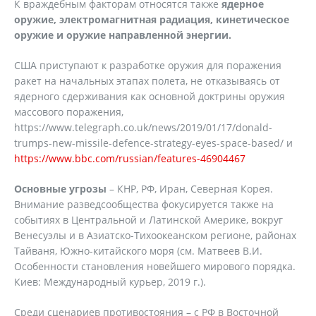
К враждебным факторам относятся также
ядерное
оружие, электромагнитная радиация, кинетическое
оружие и оружие направленной энергии.
США приступают к разработке оружия для поражения
ракет на начальных этапах полета, не отказываясь от
ядерного сдерживания как основной доктрины оружия
массового поражения,
https://www.telegraph.co.uk/news/2019/01/17/donald-
trumps-new-missile-defence-strategy-eyes-space-based/ и
https://www.bbc.com/russian/features-46904467
Основные угрозы
– КНР, РФ, Иран, Северная Корея.
Внимание разведсообщества фокусируется также на
событиях в Центральной и Латинской Америке, вокруг
Венесуэлы и в Азиатско-Тихоокеанском регионе, районах
Тайваня, Южно-китайского моря (см. Матвеев В.И.
Особенности становления новейшего мирового порядка.
Киев: Международный курьер, 2019 г.).
Среди сценариев противостояния – с РФ в Восточной