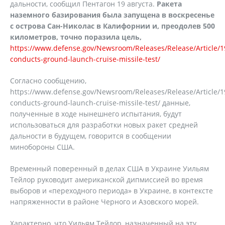
дальности, сообщил Пентагон 19 августа.
Ракета
наземного базирования была запущена в воскресенье
с острова Сан-Николас в Калифорнии и, преодолев 500
километров, точно поразила цель,
https://www.defense.gov/Newsroom/Releases/Release/Article/
conducts-ground-launch-cruise-missile-test/
Согласно сообщению,
https://www.defense.gov/Newsroom/Releases/Release/Article/
conducts-ground-launch-cruise-missile-test/ данные,
полученные в ходе нынешнего испытания, будут
использоваться для разработки новых ракет средней
дальности в будущем, говорится в сообщении
минобороны США.
Временный поверенный в делах США в Украине Уильям
Тейлор руководит американской дипмиссией во время
выборов и «переходного периода» в Украине, в контексте
напряженности в районе Черного и Азовского морей.
Характерно, что Уильям Тейлор, назначенный на эту