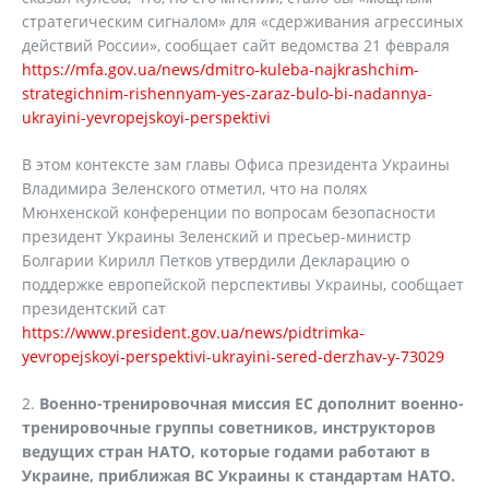
стратегическим сигналом» для «сдерживания агрессиных
действий России», сообщает сайт ведомства 21 февраля
https://mfa.gov.ua/news/dmitro-kuleba-najkrashchim-
strategichnim-rishennyam-yes-zaraz-bulo-bi-nadannya-
ukrayini-yevropejskoyi-perspektivi
В этом контексте зам главы Офиса президента Украины
Владимира Зеленского отметил, что на полях
Мюнхенской конференции по вопросам безопасности
президент Украины Зеленский и пресьер-министр
Болгарии Кирилл Петков утвердили Декларацию о
поддержке европейской перспективы Украины, сообщает
президентский сат
https://www.president.gov.ua/news/pidtrimka-
yevropejskoyi-perspektivi-ukrayini-sered-derzhav-y-73029
2.
Военно-тренировочная миссия ЕС дополнит военно-
тренировочные группы советников, инструкторов
ведущих стран НАТО, которые годами работают в
Украине, приближая ВС Украины к стандартам НАТО.