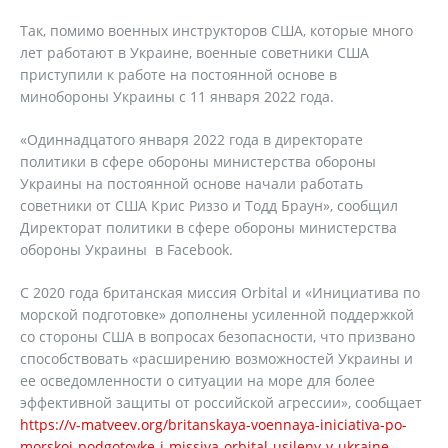
Так, помимо военных инструкторов США, которые много
лет работают в Украине, военные советники США
приступили к работе на постоянной основе в
минобороны Украины с 11 января 2022 года.
«Одиннадцатого января 2022 года в директорате
политики в сфере обороны министерства обороны
Украины на постоянной основе начали работать
советники от США Крис Риззо и Тодд Браун», сообщил
Директорат политики в сфере обороны министерства
обороны Украины в Facebook.
С 2020 года британская миссия Orbital и «Инициатива по
морской подготовке» дополнены усиленной поддержкой
со стороны США в вопросах безопасности, что призвано
способствовать «расширению возможностей Украины и
ее осведомленности о ситуации на море для более
эффективной защиты от российской агрессии», сообщает
https://v-matveev.org/britanskaya-voennaya-iniciativa-po-
morskoj-podgotovke-i-missiya-orbital-usileny-v-ukraine-