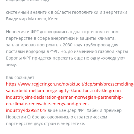
системный аналитик в области геополитики и энергетики
Владимир Матвеев, Киев
Норвегия и ФРГ договорились о долгосрочном тесном
партнерстве в сфере энергетики и защиты климата,
запланировав построить к 2030 году трубопровод для
поставки водорода в ФРГ. Но, до изменения газовой карты
Европы ФРГ придется пережить еще не одну «холодную»
зиму.
Как сообщает
https://www.regjeringen.no/no/aktuelt/dep/smk/pressemeldinge
samarbeid-mellom-norge-og-tyskland-for-a-utvikle-gronn-
industri/joint-declaration-german-norwegian-partnership-
on-climate-renewable-energy-and-green-
industry/id2958104/
вице-канцлер ФРГ Хабек и премьер
Норвегии Стёре договорились о стратегическом
партнерстве двух стран в энергетике.