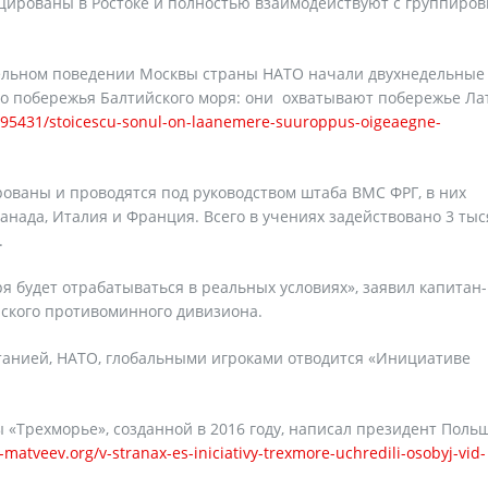
цированы в Ростоке и полностью взаимодействуют с группиров
тельном поведении Москвы страны НАТО начали двухнедельные
о побережья Балтийского моря: они охватывают побережье Ла
095431/stoicescu-sonul-on-laanemere-suuroppus-oigeaegne-
ованы и проводятся под руководством штаба ВМС ФРГ, в них
анада, Италия и Франция. Всего в учениях задействовано 3 ты
.
ря будет отрабатываться в реальных условиях», заявил капитан-
рского противоминного дивизиона.
итанией, НАТО, глобальными игроками отводится «Инициативе
«Трехморье», созданной в 2016 году, написал президент Польш
v-matveev.org/v-stranax-es-iniciativy-trexmore-uchredili-osobyj-vid-