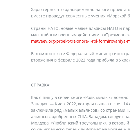
Характерно, что одновременно на юге проекта 
вместе проведут совместные учения «Морской бр
Страны НАТО, новые малые альянсы НАТО и парт
масштабным военным действиям в «Трехморье»,
matveev.org/proekt-trexmore-i-rol-formirovaniya-ma
В этом контексте Федеральный министр иностра
вторжения в феврале 2022 года прибыла в Украи
СПРАВКА:
Как я пишу в своей книге «Роль «малых» военно
Запада». — Киев, 2022, которая вышла в свет 14
заключила ряд «малых альянсов» со странами Н
альянсов, одобренных США, Западом, следует на
Молдова, «Люблинский треугольник», в который 
собой украинско-турецкий формат на уровне ми