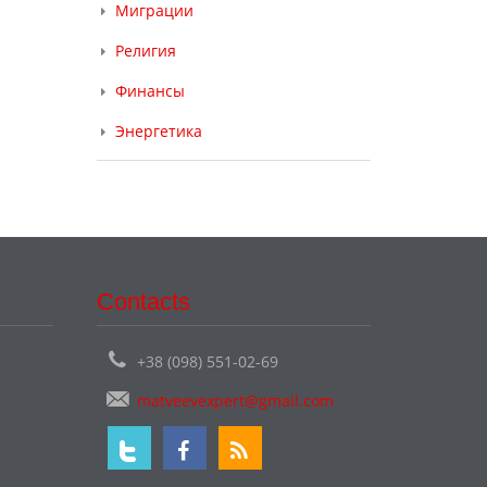
Миграции
Религия
Финансы
Энергетика
Contacts
+38 (098) 551-02-69
matveevexpert@gmail.com