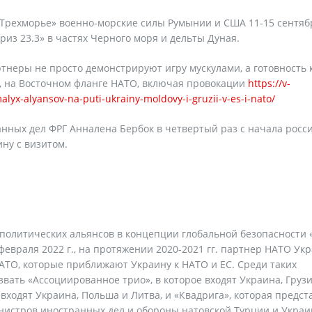
«Трехморье» военно-морские силы Румынии и США 11-15 сентяб
из 23.3» в частях Черного моря и дельты Дуная.
неры не просто демонстрируют игру мускулами, а готовность 
 на Восточном фланге НАТО, включая провокации
https://v-
lyx-alyansov-na-puti-ukrainy-moldovy-i-gruzii-v-es-i-nato/
нных дел ФРГ Анналена Бербок в четвертый раз с начала росс
ну с визитом.
-политических альянсов в концепции глобальной безопасности 
 февраля 2022 г., на протяжении 2020-2021 гг. партнер НАТО Ук
АТО, которые приближают Украину к НАТО и ЕС. Среди таких
звать «Ассоциированное трио», в которое входят Украина, Грузи
входят Украина, Польша и Литва, и «Квадрига», которая предст
нистров иностранных дел и обороны натовской Турции и Украи