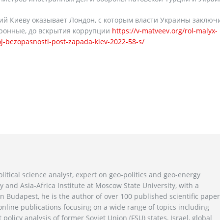
й Киеву оказывает Лондон, с которым власти Украины заключ
оронные, до вскрытия коррупции
https://v-matveev.org/rol-malyx-
oj-bezopasnosti-post-zapada-kiev-2022-58-s/
litical science analyst, expert on geo-politics and geo-energy
y and Asia-Africa Institute at Moscow State University, with a
n Budapest, he is the author of over 100 published scientific pape
line publications focusing on a wide range of topics including
 policy analysis of former Soviet Union (FSU) states, Israel, global