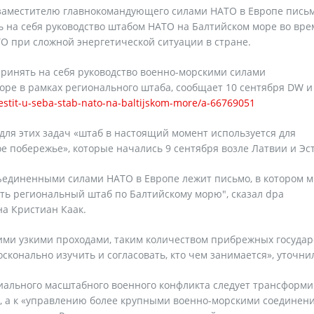
 заместителю главнокомандующего силами НАТО в Европе пись
 на себя руководство штабом НАТО на Балтийском море во вре
О при сложной энергетической ситуации в стране.
принять на себя руководство военно-морскими силами
оре в рамках регионального штаба, сообщает 10 сентября DW и
stit-u-seba-stab-nato-na-baltijskom-more/a-66769051
для этих задач «штаб в настоящий момент используется для
 побережье», которые начались 9 сентября возле Латвии и Эс
ъединенными силами НАТО в Европе лежит письмо, в котором 
ать региональный штаб по Балтийскому морю", сказал dpa
а Кристиан Каак.
кими узкими проходами, таким количеством прибрежных государ
сконально изучить и согласовать, кто чем занимается», уточнил
иального масштабного военного конфликта следует трансформ
и, а к «управлению более крупными военно-морскими соединен