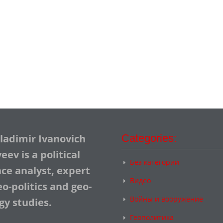
Vladimir Ivanovich
Categories:
ev is a political
Без категории
nce analyst, expert
Видео
o-politics and geo-
Войны и вооружение
gy studies.
Геополитика