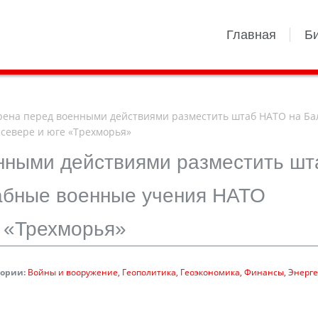
Главная
Б
ена перед военными действиями разместить штаб НАТО на Ба
севере и юге «Трехморья»
нными действиями разместить шт
абные военные учения НАТО
е «Трехморья»
гории:
Войны и вооружение
Геополитика
Геоэкономика
Финансы
Энерге