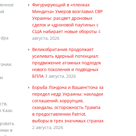
менное
Фигурирующий в «пленках
мя
Миндича» Умеров возглавил СВР
Украины: расцвет дроновых
сделок и «дроновой паутины» с
США набирает новые обороты
4
 dpa
августа, 2026
Великобритания продолжает
усиливать ядерный потенциал:
продвижение атомных подлодок
тонии.
нового поколения и подводных
БПЛА
3 августа, 2026
мы
Борьба Лондона и Вашингтона за
передел недр Украины: накладки
соглашений, коррупция,
ств,
скандалы, осторожность Трампа
 Каак.
в предоставлении Patriot,
выборы в трех значимых странах
ировать
2 августа, 2026
иями в