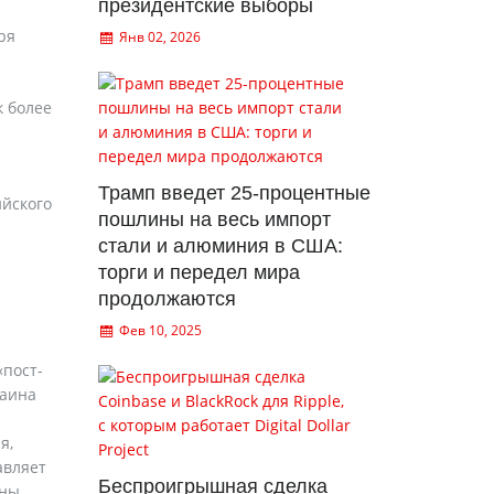
президентские выборы
ря
Янв 02, 2026
к более
Трамп введет 25-процентные
ийского
пошлины на весь импорт
стали и алюминия в США:
торги и передел мира
продолжаются
Фев 10, 2025
«пост-
раина
я,
авляет
Беспроигрышная сделка
ны.