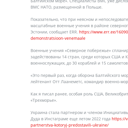
Балтийском море». Специалисты ВМС уже дисло
ВМС НАТО, размещенной в Польше.
Показательно, что при неясном и непоследова
масштабные военные учения в районе северног
Эстонии, сообщает ERR.
https://www.err.ee/1609
demonstratsioon-venemaale
Военные учения «Северное побережье» спланир
задействованы 14 стран, среди которых США и К
военнослужащих, до 30 кораблей и 15 самолетов
«Это первый раз, когда оборона Балтийского мо
лейтенант Отт Лаанеметс, командир военно-мо
Как я писал ранее, особая роль США, Великобр
«Трехморье».
Украина стала партнером и членом Инициативы 
Дуда в Инстаграме еще летом 2022 года
https://
partnerstva-kotoryj-predostavili-ukraine/