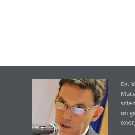
Dr. 
Matve
scie
on ge
ener