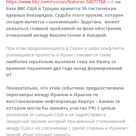
https://www.bbc.com/russian/features-50077768
что
на
базе ВВС США в Турции хранится 50 тактических
ядерных боезарядов. Судьба этого оружия, которое
сегодня является «заложницей» Эрдогана, может
оказаться главной проблемой на фоне обострения
отношений между Вашингтоном и Анкарой.
При этом продолжающиеся в Сирии и шире конфликты,
усилившиеся протесты в Ираке становятся также
наиболее серьёзным вызовом тому же Ираку со
времени поражения два года назад формирований
ИГ.
Показательно, что этим событиям предшествовали
переговоры между Ираном и Ираком по
восстановлению нефтепровода Киркук – Баниас (в
котором могла бы принять участие РФ) с целью
уклонения от санкций США и не задействовать
Ормузский пролив, который при военных столкновений
между США и их союзниками с одной стороны и Ираном с
другой, Иран угрожал закрыть.