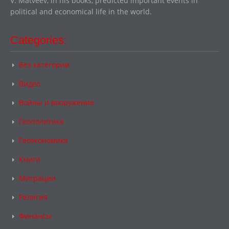
V. Matveev, in his books, predicted important events in
political and economical life in the world.
Categories:
Без категории
Видео
Войны и вооружение
Геополитика
Геоэкономика
Книги
Миграции
Религия
Финансы