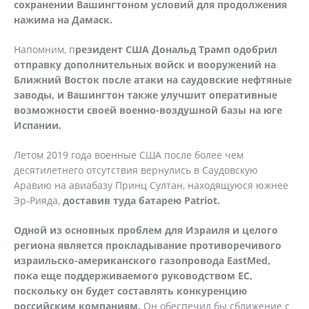
сохранении Вашингтоном условий для продолжения
нажима на Дамаск.
Напомним, п
резидент США Дональд Трамп одобрил
отправку дополнительных войск и вооружений на
Ближний Восток после атаки на саудовские нефтяные
заводы, и Вашингтон также улучшит оперативные
возможности своей военно-воздушной базы на юге
Испании.
Летом 2019 года военные США после более чем
десятилетнего отсутствия вернулись в Саудовскую
Аравию на авиабазу Принц Султан, находящуюся южнее
Эр-Рияда,
доставив туда батарею
Patriot.
Одной из основных проблем для Израиля и целого
региона является прокладывание противоречивого
израильско-американского газопровода EastMed,
пока еще поддерживаемого руководством ЕС,
поскольку он будет составлять конкуренцию
российским компаниям.
Он обеспечил бы сближение с