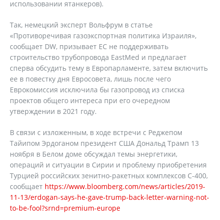
использовании ятанкеров).
Так, немецкий эксперт Вольфрум в статье
«Противоречивая газоэкспортная политика Израиля»,
сообщает DW, призывает ЕС не поддерживать
строительство трубопровода EastMed и предлагает
сперва обсудить тему в Европарламенте, затем включить
ее в повестку дня Евросовета, лишь после чего
Еврокомиссия исключила бы газопровод из списка
проектов общего интереса при его очередном
утверждении в 2021 году.
В связи с изложенным, в ходе встречи с Реджепом
Тайипом Эрдоганом президент США Дональд Трамп 13
ноября в Белом доме обсуждал темы энергетики,
операций и ситуации в Сирии и проблему приобретения
Турцией российских зенитно-ракетных комплексов С-400,
сообщает
https://www.bloomberg.com/news/articles/2019-
11-13/erdogan-says-he-gave-trump-back-letter-warning-not-
to-be-fool?srnd=premium-europe