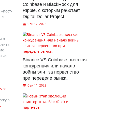
Coinbase и BlackRock для
Ripple, с которым работает
 «пост-
Digital Dollar Project
йся
Сен 17, 2022
и в
отить
ние
овая
Binance VS Coinbase: жесткая
конкуренция или начало
войны элит за первенство
ь
при переделе рынка.
Сен 11, 2022
7/38
ескую
s-