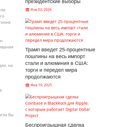
президентские выборы
ели
Янв 02, 2026
го
гионе
он
живания
Трамп введет 25-процентные
пошлины на весь импорт
стали и алюминия в США:
ии, на
торги и передел мира
продолжаются
Фев 10, 2025
в
огла бы
Беспроигрышная сделка