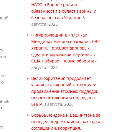
НАТО в Европе роли и
обязанности в области войны и
безопасности в Украине
5
вной
августа, 2026
Фигурирующий в «пленках
Миндича» Умеров возглавил СВР
Украины: расцвет дроновых
му
сделок и «дроновой паутины» с
в и
США набирает новые обороты
4
августа, 2026
них
Великобритания продолжает
их
усиливать ядерный потенциал:
продвижение атомных подлодок
нового поколения и подводных
е «в
БПЛА
3 августа, 2026
ют
Борьба Лондона и Вашингтона за
передел недр Украины: накладки
же
соглашений, коррупция,