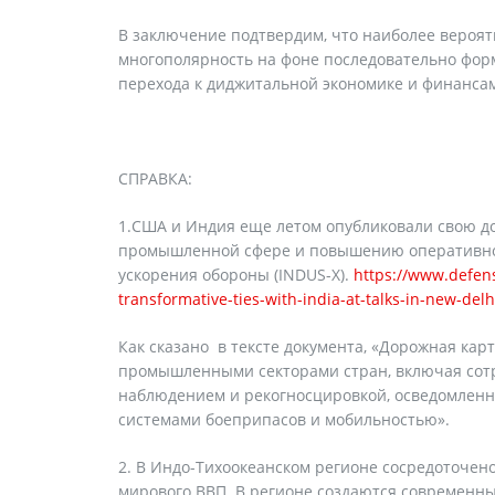
В заключение подтвердим, что наиболее вероя
многополярность на фоне последовательно фор
перехода к диджитальной экономике и финанса
СПРАВКА:
1.США и Индия еще летом опубликовали свою д
промышленной сфере и повышению оперативной
ускорения обороны (INDUS-X).
https://www.defens
transformative-ties-with-india-at-talks-in-new-delh
Как сказано в тексте документа, «Дорожная ка
промышленными секторами стран, включая сотру
наблюдением и рекогносцировкой, осведомленн
системами боеприпасов и мобильностью».
В Индо-Тихоокеанском регионе сосредоточен
мирового ВВП. В регионе создаются современны