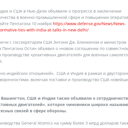
дии и США в Нью-Дели объявили о прогрессе в заключении
ничества в военно-промышленной сфере и повышении операти
сайте Пентагона 10 ноября
https://www.defense.gov/News/News-
ormative-ties-with-india-at-talks-in-new-delhi/
тречи с госсекретарем США Энтони Дж. Блинкеном и министром
а Пентагона Остин объявил о «новом соглашении по совместно
в производстве «реактивных двигателей» для военных самолето
е.
ано-индийских отношений», США и Индия в рамках и двусторон
воренностями, включая поставки и производство США новейш
в Вашингтон, США и Индия также объявили о сотрудничеств
ктивных двигателей», которое чиновники широко называ
тесных связей в сфере обороны.
изводства General Atomics на сумму более 3 млрд долларов так