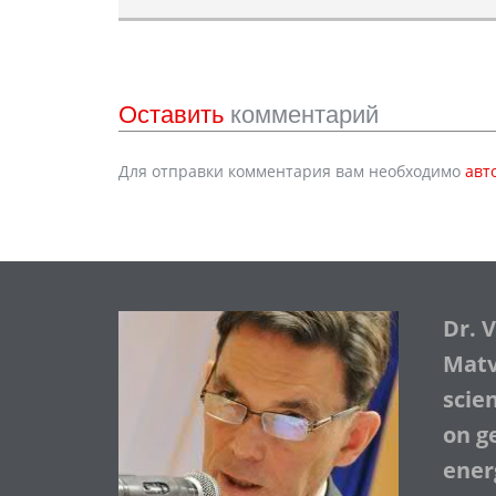
Оставить
комментарий
Для отправки комментария вам необходимо
авт
Dr. 
Matve
scie
on ge
ener