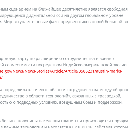
тным сценарием на ближайшее десятилетие является свободная
мирующейся диджитальной оси на другом глобальном уровне
м. Мир вступает в новые фазы предвестников новой большой в
орожную карту по расширению сотрудничества в военно-
 совместимости посредством Индийско-американской экосис
e.gov/News/News-Stories/Article/Article/3586231/austin-marks-
i/
рта определила ключевые области сотрудничества между оборон
дничество в области технологий», связанных с «разведкой,
остью о подводных условиях, воздушным боем и поддержкой,
о больше половины населения планеты и производится порядк
е важные технологии и находятся КНР и КНДР, действия которы