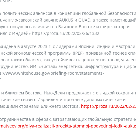
и КНР.
о-политических альянсов в концепции глобальной безопасности
 «англо-саксонский альянс AUKUS и QUAD, а также наметивши
уют новую ось влияния на Ближнем Востоке и шире, которая
я с Индией» https://proza.ru/2022/02/26/1332
йдена в августе 2023 г. с лидерами Японии, Индии и Австрали
анской экономической программы (IPEF), призванной теснее спл
в в таких областях, как устойчивость цепочек поставок, усиле
рудничество, ИИ, «чистая» энергетика, инфраструктура и цифр
s://www.whitehouse.gov/briefing-room/statements-
/
 и ближнем Востоке, Нью-Дели продолжает с оглядкой сохранят
егические связи с Израилем и прочные дипломатические и
вающими странами Ближнего Востока.
https://proza.ru/2022/02/2
отрудничества в сферах, затрагивающих глобальную стратегич
-matveev.org/dlya-realizacii-proekta-atomnoj-podvodnoj-lodki-auku