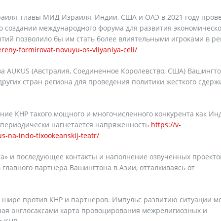
раиля, главы МИД Израиля, Индии, США и ОАЭ в 2021 году пров
 о создании международного форума для развития экономическо
ытий позволило бы им стать более влиятельными игроками в ре
ereny-formirovat-novuyu-os-vliyaniya-celi/
а AUKUS (Австралия, Соединенное Королевство, США) Вашингт
ругих стран региона для проведения политики жесткого сдер
ие КНР такого мощного и многочисленного конкурента как Инд
 периодически нагнетается напряженность
https://v-
-na-indo-tixookeanskij-teatr/
та» и последующее контакты и наполнение озвученных проекто
 главного партнера Вашингтона в Азии, отталкиваясь от
 шире против КНР и партнеров. Импульс развитию ситуации м
ая англосаксами карта провоцирования межрелигиозных и