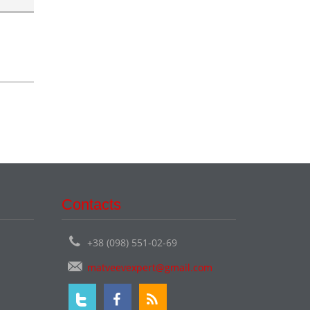
Contacts
+38 (098) 551-02-69
matveevexpert@gmail.com