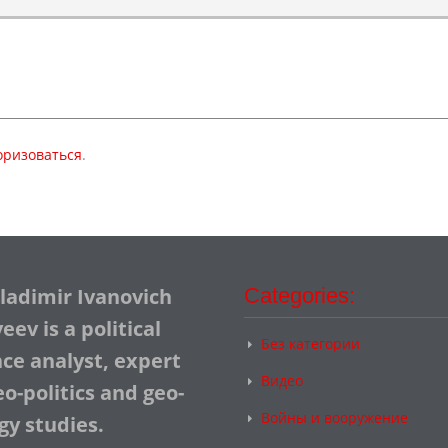
оризоваться
.
Vladimir Ivanovich
Categories:
ev is a political
Без категории
nce analyst, expert
Видео
o-politics and geo-
Войны и вооружение
gy studies.