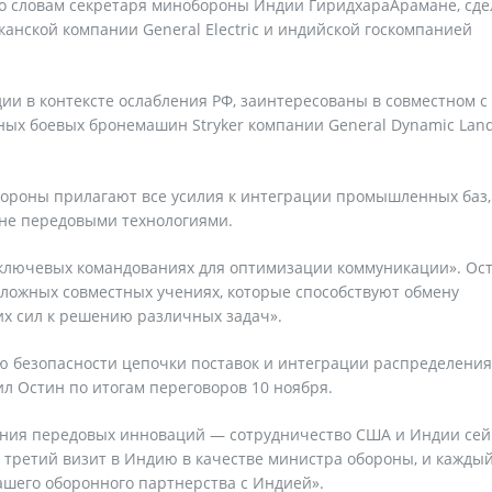
По словам секретаря минобороны Индии ГиридхараАрамане, сде
нской компании General Electric и индийской госкомпанией
ии в контексте ослабления РФ, заинтересованы в совместном с
ных боевых бронемашин Stryker компании General Dynamic Lan
тороны прилагают все усилия к интеграции промышленных баз,
не передовыми технологиями.
 ключевых командованиях для оптимизации коммуникации». Ос
 сложных совместных учениях, которые способствуют обмену
их сил к решению различных задач».
ю безопасности цепочки поставок и интеграции распределения
л Остин по итогам переговоров 10 ноября.
вания передовых инноваций — сотрудничество США и Индии сей
ой третий визит в Индию в качестве министра обороны, и кажды
шего оборонного партнерства с Индией».