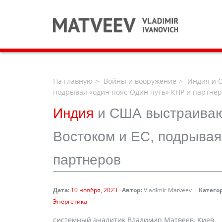
На главную
Войны и вооружение
Индия и С
подрывая «один пояс-Один путь» КНР и партне
Индия
и США выстраиваю
Востоком и ЕС, подрывая
партнеров
Дата:
10 ноября, 2023
Автор:
Vladimir Matveev
Катего
Энергетика
системный аналитик Владимир Матвеев, Киев