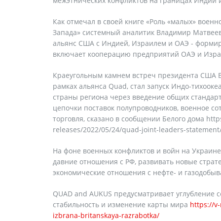
межэтнических конфликтов на границах Индии 
Как отмечал в своей книге «Роль «малых» военн
Запада» системный аналитик Владимир Матвеев,
альянс США с Индией, Израилем и ОАЭ - формир
включает кооперацию предприятий ОАЭ и Израил
Краеугольным камнем встреч президента США Ба
рамках альянса Quad, стал запуск Индо-тихооке
страны региона через введение общих стандарто
цепочки поставок полупроводников, военное сот
торговля, сказано в сообщении Белого дома http
releases/2022/05/24/quad-joint-leaders-statement
На фоне военных конфликтов и войн на Украине
давние отношения с РФ, развивать новые страт
экономические отношения с нефте- и газодобы
QUAD and AUKUS предусматривает углубление с
стабильность и изменение карты мира
https://v
izbrana-britanskaya-razrabotka/