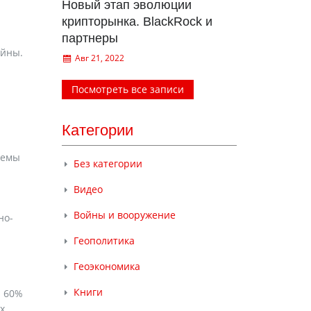
Новый этап эволюции
крипторынка. BlackRock и
партнеры
ойны.
Авг 21, 2022
Посмотреть все записи
Категории
темы
Без категории
Видео
Войны и вооружение
но-
Геополитика
Геоэкономика
Книги
а 60%
х