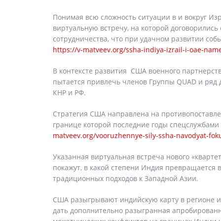
Понимая всю сложность ситуации в и вокруг Из
виртуальную встречу, на которой договорились
сотрудничества, что при удачном развитии соб
https://v-matveev.org/ssha-indiya-izrail-i-oae-nam
В контексте развития США военного партнерств
пытается привлечь членов Группы QUAD и ряд д
КНР и РФ.
Стратегия США направлена на противопоставлен
границе которой последние годы спецслужбами
matveev.org/vooruzhennye-sily-ssha-navodyat-fokus
Указанная виртуальная встреча нового «кварте
покажут, в какой степени Индия превращается в
традиционных подходов к Западной Азии.
США разыгрывают индийскую карту в регионе и
дать дополнительно разыгранная апробированн