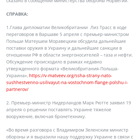
сказано в сообщении министерства обороны Норвегии.
СПРАВКА:
1.Глава дипломатии Великобритании Лиз Трасс в ходе
переговоров в Варшаве 5 апреля с премьер-министром
Польши Матеушем Моравецким обсудила дальнейшие
поставки оружия в Украину и дальнейшие санкции в
отношении РФ в области энергоносителей – газа и нефти.
Обсуждение происходило в рамках недавно
утвержденного формата «Великобритания-Польша-
Украина»,
https://v-matveev.org/ssha-strany-nato-
sushhestvenno-usilivayut-na-vostochnom-flange-polshu-i-
partnerov/
2. Премьер-министр Нидерландов Марк Рютте заявил 19
апреля о решении поставлять Украине тяжелое
вооружение, включая бронетехнику.
«Во время разговора с Владимиром Зеленским министр
обороны и я выразили нашу поддержку Украине в связи с