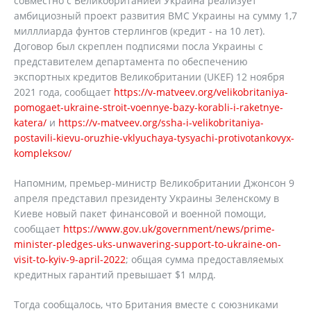
совместно с Великобританией Украина реализует
амбициозный проект развития ВМС Украины на сумму 1,7
милллиарда фунтов стерлингов (кредит - на 10 лет).
Договор был скреплен подписями посла Украины с
представителем департамента по обеспечению
экспортных кредитов Великобритании (UKEF) 12 ноября
2021 года, сообщает
https://v-matveev.org/velikobritaniya-
pomogaet-ukraine-stroit-voennye-bazy-korabli-i-raketnye-
katera/
и
https://v-matveev.org/ssha-i-velikobritaniya-
postavili-kievu-oruzhie-vklyuchaya-tysyachi-protivotankovyx-
kompleksov/
Напомним, премьер-министр Великобритании Джонсон 9
апреля представил президенту Украины Зеленскому в
Киеве новый пакет финансовой и военной помощи,
сообщает
https://www.gov.uk/government/news/prime-
minister-pledges-uks-unwavering-support-to-ukraine-on-
visit-to-kyiv-9-april-2022
; общая сумма предоставляемых
кредитных гарантий превышает $1 млрд.
Тогда сообщалось, что Британия вместе с союзниками