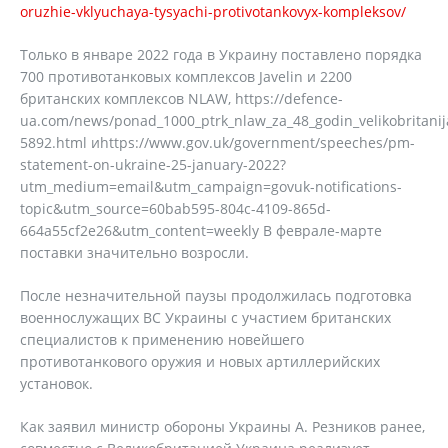
oruzhie-vklyuchaya-tysyachi-protivotankovyx-kompleksov/
Только в январе 2022 года в Украину поставлено порядка
700 противотанковых комплексов Javelin и 2200
британских комплексов NLAW, https://defence-
ua.com/news/ponad_1000_ptrk_nlaw_za_48_godin_velikobritanija_v
5892.html иhttps://www.gov.uk/government/speeches/pm-
statement-on-ukraine-25-january-2022?
utm_medium=email&utm_campaign=govuk-notifications-
topic&utm_source=60bab595-804c-4109-865d-
664a55cf2e26&utm_content=weekly В феврале-марте
поставки значительно возросли.
После незначительной паузы продолжилась подготовка
военнослужащих ВС Украины с участием британских
специалистов к применению новейшего
противотанкового оружия и новых артиллерийских
установок.
Как заявил министр обороны Украины А. Резников ранее,