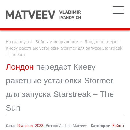
На главную
Войны и вооружение
Лондон передаст
Киеву ракетные установки Stormer для запуска Starstreak
– The Sun
Лондон
передаст Киеву
ракетные установки Stormer
для запуска Starstreak – The
Sun
Дата:
19 апреля, 2022
Автор:
Vladimir Matveev
Категории:
Войны