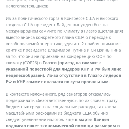
налогоплательщиков.
Из-за политического торга в Конгрессе США и высокого
госдолга США президент Байден вынужден был на
международном саммите по климату в Глазго (Шотландия)
вместо анонса конкретного плана США о переходе к
возобновляемой энергетике, уделить 2 ноября внимание
критике президента Владимира Путина и Си Цзинь Пина
за то, что они не приехали на конференцию ООН по
климату (СОР26) в
Глазго (приезд на саммит с
указанной повесткой для лидеров КНР и РФ был явно
нецелесообразен). Из-за отсутствия в Глазго лидеров
РФ и КНР саммит оказался по сути провальным.
В контексте изложенного, ряд сенаторов отказались
поддерживать «безответственную», по их словам, трату
бюджетных средств на социальные расходы, так как за
масштабными расходами из бюджета США обычно
следует увеличение налогов. Еще
в марте Байден
подписал пакет экономической помощи размером в