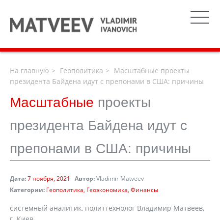
На главную
Геополитика
Масштабные проекты
президента Байдена идут с препонами в США: причины
Масштабные
проекты
президента Байдена идут с
препонами в США: причины
Дата:
7 ноября, 2021
Автор:
Vladimir Matveev
Категории:
Геополитика
Геоэкономика
Финансы
системный аналитик, политтехнолог Владимир Матвеев,
г. Киев