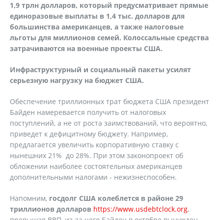
1,9 трлн долларов, который предусматривает прямые
единоразовые выплаты в 1,4 тыс. долларов для
большинства американцев, а также налоговые
льготы для миллионов семей. Колоссальные средства
затрачиваются на военные проекты США.
Инфраструктурный и социальный пакеты усилят
серьезную нагрузку на бюджет США.
Обеспечение триллионных трат бюджета США президент
Байден намеревается получить от налоговых
поступлений, а не от роста заимствований, что вероятно,
приведет к дефицитному бюджету. Например,
предлагается увеличить корпоративную ставку с
нынешних 21% до 28%. При этом законопроект об
обложении наиболее состоятельных американцев
дополнительными налогами - нежизнеспособен.
Напомним,
госдолг США колеблется в районе 29
триллионов долларов
https://www.usdebtclock.org
,
превышая ВВП, из-за чего Байден в октябре вынужден