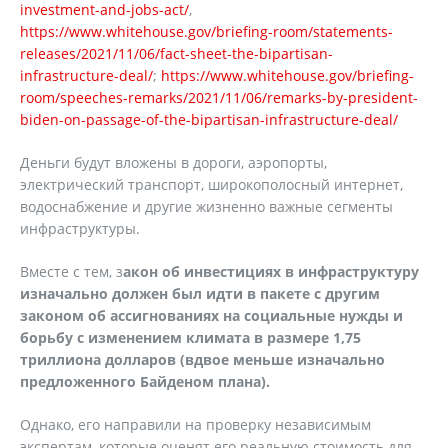
investment-and-jobs-act/
,
https://www.whitehouse.gov/briefing-room/statements-
releases/2021/11/06/fact-sheet-the-bipartisan-
infrastructure-deal/
;
https://www.whitehouse.gov/briefing-
room/speeches-remarks/2021/11/06/remarks-by-president-
biden-on-passage-of-the-bipartisan-infrastructure-deal/
Деньги будут вложены в дороги, аэропорты,
электрический транспорт, широкополосный интернет,
водоснабжение и другие жизненно важные сегменты
инфраструктуры.
Вместе с тем, з
акон об инвестициях в инфраструктуру
изначально должен был идти в пакете с другим
законом об ассигнованиях на социальные нужды и
борьбу с изменением климата в размере 1,75
триллиона долларов (вдвое меньше изначально
предложенного Байденом плана).
Однако, его направили на проверку независимым
экспертам, которые оценят его реальную стоимость для