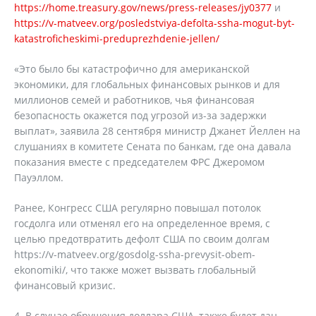
https://home.treasury.gov/news/press-releases/jy0377
и
https://v-matveev.org/posledstviya-defolta-ssha-mogut-byt-
katastroficheskimi-preduprezhdenie-jellen/
«Это было бы катастрофично для американской
экономики, для глобальных финансовых рынков и для
миллионов семей и работников, чья финансовая
безопасность окажется под угрозой из-за задержки
выплат», заявила 28 сентября министр Джанет Йеллен на
слушаниях в комитете Сената по банкам, где она давала
показания вместе с председателем ФРС Джеромом
Пауэллом.
Ранее, Конгресс США регулярно повышал потолок
госдолга или отменял его на определенное время, с
целью предотвратить дефолт США по своим долгам
https://v-matveev.org/gosdolg-ssha-prevysit-obem-
ekonomiki/, что также может вызвать глобальный
финансовый кризис.
4. В случае обрушения доллара США, также будет дан