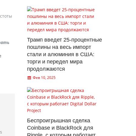
астоты
Трамп введет 25-процентные
вать
пошлины на весь импорт
стали и алюминия в США:
е
торги и передел мира
продолжаются
Фев 10, 2025
Беспроигрышная сделка
Coinbase и BlackRock для
rs
Ripple, с которым работает