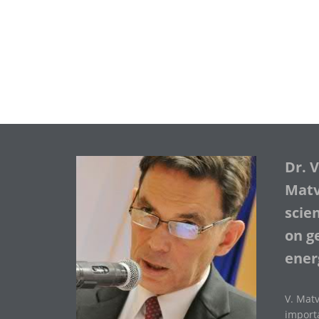
Dr. 
Matve
scie
on ge
ener
V. Matv
importa