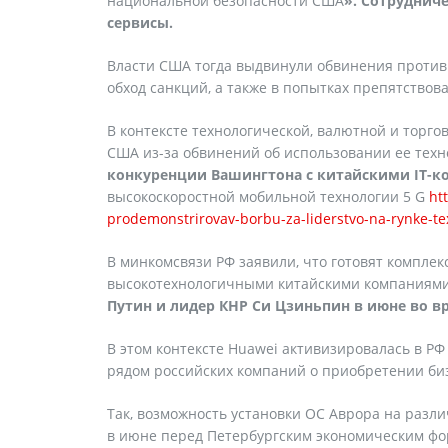
национальной безопасности США
». Сотруднич
сервисы.
Власти США тогда выдвинули обвинения против
обход санкций, а также в попытках препятствов
В контексте технологической, валютной и торг
США из-за обвинений об использовании ее тех
конкуренции Вашингтона с китайскими IT-к
высокоскоростной мобильной технологии 5 G
ht
prodemonstrirovav-borbu-za-liderstvo-na-rynke-te
В минкомсвязи РФ заявили, что готовят комплек
высокотехнологичными китайскими компаниям
Путин и лидер КНР Си Цзиньпин в июне во вр
В этом контексте Huawei активизировалась в Р
рядом российских компаний о приобретении биз
Так, возможность установки ОС Аврора на разли
в июне перед Петербургским экономическим фо