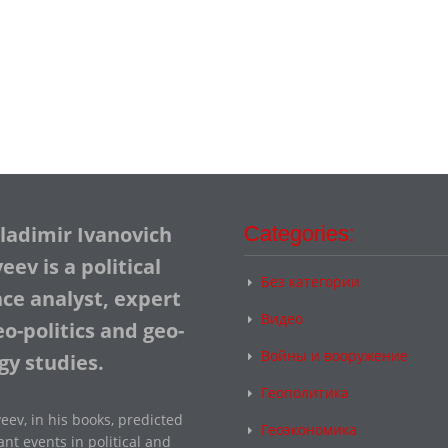
Vladimir Ivanovich
Categories:
ev is a political
Без категории
nce analyst, expert
Видео
o-politics and geo-
Войны и вооружение
gy studies.
Геополитика
eev, in his books, predicted
Геоэкономика
nt events in political and