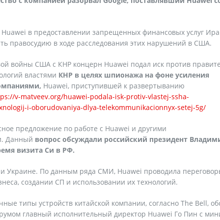
ество с компанией разорвал Google, поставлявший Huawei с
 Huawei в предоставлении запрещенных финансовых услуг Ира
ать правосудию в ходе расследования этих нарушений в США.
овой войны США с КНР концерн Huawei подал иск против правит
нологий властями
КНР в целях шпионажа на фоне усиления
омпаниями,
Huawei, приступившей к развертыванию
tps://v-matveev.org/huawei-podala-isk-protiv-vlastej-ssha-
xnologij-i-oborudovaniya-dlya-telekommunikacionnyx-setej-5g/
сное предложение по работе с Huawei и другими
и. Данный
вопрос обсуждали российский президент Владим
емя визита Си в РФ.
Ф и Украине. По данным ряда СМИ, Huawei проводила переговор
неса, создании СП и использовании их технологий.
чные типы устройств китайской компании, согласно The Bell, о
румом главный исполнительный директор Huawei Го Пин с мин