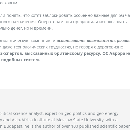
Носковым.
ли понять, что хотят заблокировать особенно важные для 5G ч
оенного назначения. Операторам они предложили использовать
только денег, но и времени.
ехнологическую компанию и
использовать возможность разви
и даже технологических трудностях, не говоря о дороговизне
экспертов,
высказанных британскому ресурсу, ОС Аврора н
 подобных систем.
litical science analyst, expert on geo-politics and geo-energy
y and Asia-Africa Institute at Moscow State University, with a
n Budapest, he is the author of over 100 published scientific pape