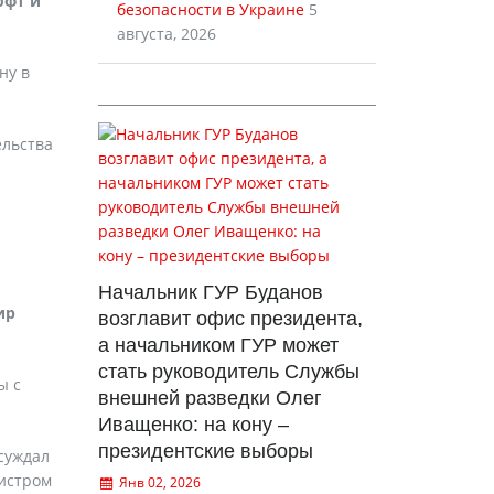
офт и
безопасности в Украине
5
августа, 2026
ну в
ельства
Начальник ГУР Буданов
ир
возглавит офис президента,
а начальником ГУР может
стать руководитель Службы
ы с
внешней разведки Олег
Иващенко: на кону –
президентские выборы
бсуждал
истром
Янв 02, 2026