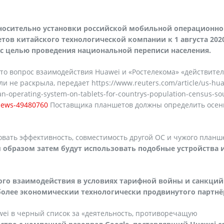
тносительно установки российской мобильной операционн
ов китайского технологической компании к 1 августа 2020
- с целью проведения национальной переписи населения.
что вопрос взаимодействия Huawei и «Ростелекома» «действите
и не раскрыла, передает https://www.reuters.com/article/us-hua
sian-operating-system-on-tablets-for-countrys-population-census-so
news-49480760
Поставщика планшетов должны определить осе
овать эффективность, совместимость другой ОС и чужого планш
м образом затем будут использовать подобные устройства 
ного взаимодействия в условиях тарифной войны и санкци
 более экономическии технологически продвинутого партнё
wei в черный список за «деятельность, противоречащую