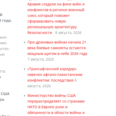
Аравия создали на фоне войн и
конфликтов в регионе военный
ой
союз, который поможет
 года,
сформировать новую
региональную архитектуру
безопасности
8 августа, 2026
льно
При дроновых войнах начала 21
wei-
века боевые самолеты остаются
urces-
мощным щитом в небе 2026 года
нью
7 августа, 2026
«Трансафганский коридор»
ета.
охвачен афгано-пакистанским
и
конфликтом: последствия
6
августа, 2026
й США
Министерство войны США
ра.
перераспределяет со странами
НАТО в Европе роли и
обязанности в области войны и