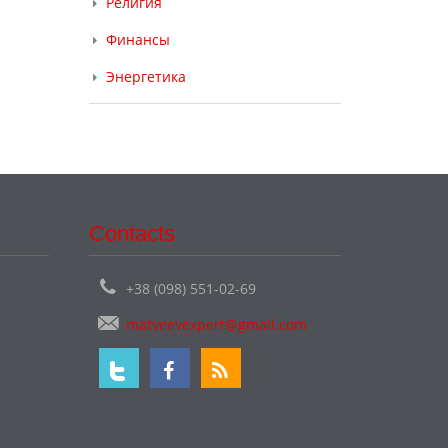
Религия
Финансы
Энергетика
Contacts
+38 (098) 551-02-69
matveevexpert@gmail.com