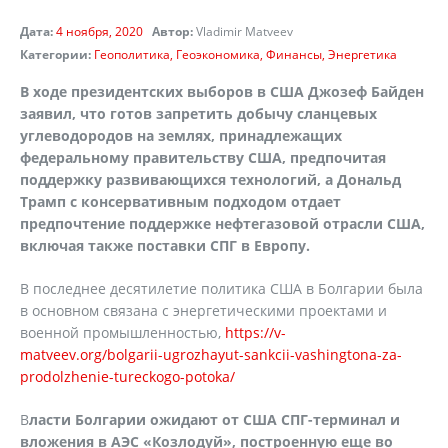
Дата:
4 ноября, 2020
Автор:
Vladimir Matveev
Категории:
Геополитика
Геоэкономика
Финансы
Энергетика
В ходе президентских выборов в США Джозеф Байден
заявил, что готов запретить добычу сланцевых
углеводородов на землях, принадлежащих
федеральному правительству США, предпочитая
поддержку развивающихся технологий, а Дональд
Трамп с консервативным подходом отдает
предпочтение поддержке нефтегазовой отрасли США,
включая также поставки СПГ в Европу.
В последнее десятилетие политика США в Болгарии была
в основном связана с энергетическими проектами и
военной промышленностью,
https://v-
matveev.org/bolgarii-ugrozhayut-sankcii-vashingtona-za-
prodolzhenie-tureckogo-potoka/
В
ласти Болгарии ожидают от США СПГ-терминал и
вложения в АЭС «Козлодуй», построенную еще во