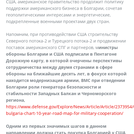
США, американское правительство продолжит политику
поддержки американского бизнеса в Болгарии, сочетая
геополитическими интересами и энергетические,
подкрепленные военными проектами двух стран.
Напомним, при противодействии США строительству
Северного потока-2 и Турецкого потока-2 и продвижении
поставок американского СПГ и партнеров, м
инистры
обороны Болгарии и США подписали в Пентагоне
Дорожную карту, в которой очерчены перспективы
сотрудничества между двумя странами в сфере
обороны на ближайшие десять лет, в фокусе которой
находится модернизация армии, ВМС при отведении
Болгарии роли генератора безопасности и
стабильности Западных Балкан и Черноморского
региона,
https://www.defense.gov/Explore/News/Article/Article/2373954/
bulgaria-chart-10-year-road-map-for-military-cooperation/
Одним из первых значимых шагов в данном
направлении должна стать покупка Болгарией у США