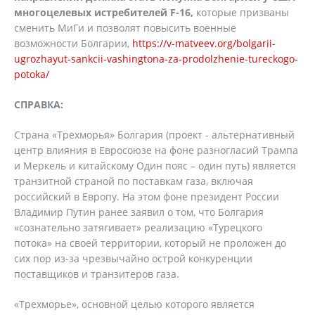
многоцелевых истребителей F-16,
которые призваны
сменить МиГи и позволят повысить военные
возможности Болгарии,
https://v-matveev.org/bolgarii-
ugrozhayut-sankcii-vashingtona-za-prodolzhenie-tureckogo-
potoka/
СПРАВКА:
Страна «Трехморья» Болгария (проект - альтернативный
центр влияния в Евросоюзе на фоне разногласий Трампа
и Меркель и китайскому Один пояс – один путь) является
транзитной страной по поставкам газа, включая
российский в Европу. На этом фоне президент России
Владимир Путин ранее заявил о том, что Болгария
«сознательно затягивает» реализацию «Турецкого
потока» на своей территории, который не проложен до
сих пор из-за чрезвычайно острой конкуренции
поставщиков и транзитеров газа.
«Трехморье», основной целью которого является