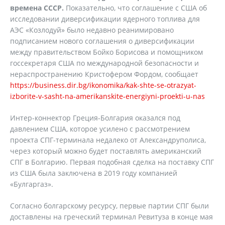
времена СССР.
Показательно, что соглашение с США об
исследовании диверсификации ядерного топлива для
АЭС «Козлодуй» было недавно реанимировано
подписанием нового соглашения о диверсификации
между правительством Бойко Борисова и помощником
госсекретаря США по международной безопасности и
нераспространению Кристофером Фордом, сообщает
https://business.dir.bg/ikonomika/kak-shte-se-otrazyat-
izborite-v-sasht-na-amerikanskite-energiyni-proekti-u-nas
Интер-коннектор Греция-Болгария оказался под
давлением США, которое усилено с рассмотрением
проекта СПГ-терминала недалеко от Александруполиса,
через который можно будет поставлять американский
СПГ в Болгарию. Первая подобная сделка на поставку СПГ
из США была заключена в 2019 году компанией
«Булгаргаз».
Согласно болгарскому ресурсу, первые партии СПГ были
доставлены на греческий терминал Ревитуза в конце мая