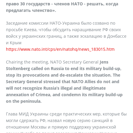
право 30 государств - членов НАТО - решать, когда
предлагать членство».
Заседание комиссии НАТО-Украина было созвано по
просьбе Киева, чтобы обсудить наращивание РФ своих
войск у украинских границ, а также эскалацию в Донбассе
и Крым
https://www.nato.int/cps/en/natohq/news_183015.htm
Chairing the meeting, NATO Secretary General
Jens
Stoltenberg called on Russia to end its military build-up,
stop its provocations and de-escalate the situation. The
Secretary General stressed that NATO Allies do not and
will not recognize Russia’s illegal and illegitimate
annexation of Crimea, and condemn its military build-up
on the peninsula.
Глава МИД Украины среди практических мер, которые бы
могли сдержать РФ, назвал новую серию санкций в
отношении Москвы и прямую поддержку украинской