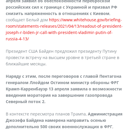
апреля заявил об обеспокоенности переброской
российских сил к границе с Украиной и призвал РФ
снизить напряженность в отношениях с Киевом
,
сообщает Белый дом
https://www.whitehouse.gov/briefing-
room/statements-releases/2021/04/13/readout-of-president-
joseph-r-biden-jr-call-with-president-vladimir-putin-of-
russia-4-13/
Президент США Байден предложил президенту Путину
провести встречу на высшем уровне в третьей стране в
ближайшие месяцы.
Наряду с этим, после переговоров с главой Пентагона
генералом Ллойдом Остином министр обороны ФРГ
Крамп-Карренбауэр 13 апреля заявила о возможности
введения моратория на завершение газопровода
Северный поток 2.
В контексте пересмотра планов Трампа,
Администрация
Джозефа Байдена намерена направить осенью
дополнительно 500 своих военнослужащих в ФРГ
,