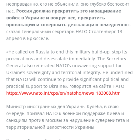
неоправданно, его не объяснили, оно глубоко беспокоит
нас.
Россия должна прекратить это наращивание
войск в Украине и вокруг нее, прекратить
провокации и совершить деэскалацию немедленно
»,
сказал Генеральный секретарь НАТО Столтенберг 13
апреля в Брюсселе.
«He called on Russia to end this military build-up, stop its
provocations and de-escalate immediately. The Secretary
General also reiterated NATO’s unwavering support for
Ukraine’s sovereignty and territorial integrity. He underlined
that NATO will continue to provide significant political and
practical support to Ukraine», говорится на сайте НАТО
https://www.nato.int/cps/en/natohq/news_183008.htm
Министр иностранных дел Украины Кулеба, в свою
очередь, призвал НАТО к военной поддержке Киева и
санкциям против Москвы за нарушение суверенитета и
территориальной целостности Украины.