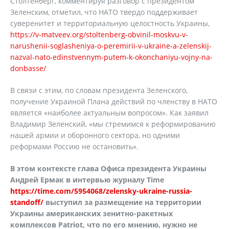
Столтенберг, комментируя разговор с президентом
Зеленским, отметил, что НАТО твердо поддерживает
суверенитет и территориальную целостность Украины,
https://v-matveev.org/stoltenberg-obvinil-moskvu-v-
narushenii-soglasheniya-o-peremirii-v-ukraine-a-zelenskij-
nazval-nato-edinstvennym-putem-k-okonchaniyu-vojny-na-
donbasse/
В связи с этим, по словам президента Зеленского,
получение Украиной Плана действий по членству в НАТО
является «наиболее актуальным вопросом». Как заявил
Владимир Зеленский, «мы стремимся к реформированию
нашей армии и оборонного сектора, но одними
реформами Россию не остановить».
В этом контексте глава Офиса президента Украины
Андрей Ермак в интервью журналу Time
https://time.com/5954068/zelensky-ukraine-russia-
standoff/
выступил за размещение на территории
Украины американских зенитно-ракетных
комплексов Patrio
t
, что по его мнению, нужно не