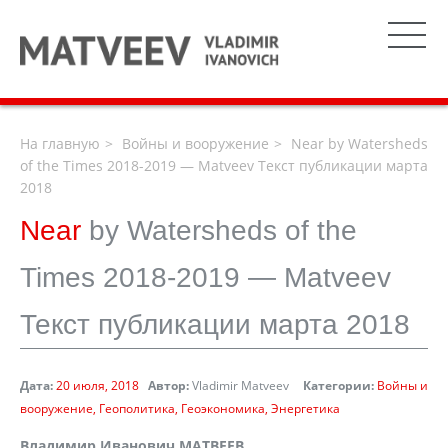
На главную
Войны и вооружение
Near by Watersheds
of the Times 2018-2019 — Matveev Текст публикации марта
2018
Near
by Watersheds of the
Times 2018-2019 — Matveev
Текст публикации марта 2018
Дата:
20 июля, 2018
Автор:
Vladimir Matveev
Категории:
Войны и
вооружение
Геополитика
Геоэкономика
Энергетика
Владимир Иванович МАТВЕЕВ