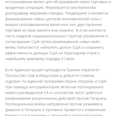
использования валют для обслуживания своих торговых и
кредитных операций. Формируется альтернатива
долларовому мировому порядку. Тенденцией становится
формирование новых центров экономической силы с
выкристализовыванием валютных зон, двусторонняя
торговля за свою валюту или клиринг. В этом контексте
часть лидеров наднациональных структур управления и
согласования, США путем развязывания новых войн
вновь попытаются «обнулить долги» США и сохранить
эффективность доллара США на переходном этапе к
новейшему мировому порядку 21 века.
Если Администрация президента Трампа перенесет
Посольство США в Иерусалим и добьется отмены
«сделки» по ядерной программе Ирана, Израиль и США
при помощи инструментария, включая потенциально
нового руководителя СА и сателлитов, могут добиться
развязывания решительных действий против Тегерана.
Потенциальная война направлена против режимов в
Дамаске и Тегеране и призвана привести к изменению
баланса сил в регионе и ситуаций и коалиций в мире.