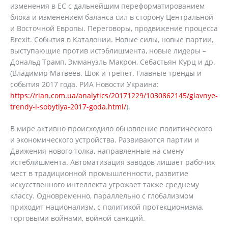
изменения в ЕС с дальнейшим переформатированием
блока и изменением баланса сил в сторону Центральной
и Восточной Европы. Переговоры, продвижение процесса
Brexit. События в Каталонии. Новые силы, новые партии,
выступающие против истэблишмента, новые лидеры –
Дональд Трамп, Эммануэль Макрон, Себастьян Курц и др.
(Владимир Матвеев. Шок и трепет. Главные тренды и
события 2017 года. РИА Новости Украина:
https://rian.com.ua/analytics/20171229/1030862145/glavnye-
trendy-i-sobytiya-2017-goda.html/
).
В мире активно происходило обновление политического
и экономического устройства. Развиваются партии и
Движения нового толка, направленные на смену
истеблишмента. Автоматизация заводов лишает рабочих
мест в традиционной промышленности, развитие
искусственного интеллекта угрожает также среднему
классу. Одновременно, параллельно с глобализмом
приходит национализм, с политикой протекционизма,
торговыми войнами, войной санкций.