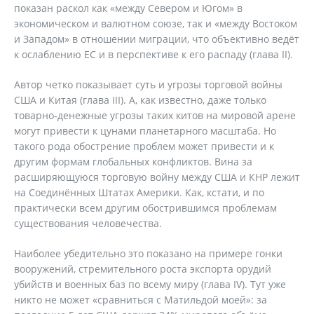
показан раскол как «между Севером и Югом» в
экономическом и валютном союзе, так и «между Востоком
и Западом» в отношении миграции, что объективно ведёт
к ослаблению ЕС и в перспективе к его распаду (глава II).
Автор четко показывает суть и угрозы торговой войны
США и Китая (глава III). А, как известно, даже только
товарно-денежные угрозы таких китов на мировой арене
могут привести к цунами планетарного масштаба. Но
такого рода обострение проблем может привести и к
другим формам глобальных конфликтов. Вина за
расширяющуюся торговую войну между США и КНР лежит
на Соединённых Штатах Америки. Как, кстати, и по
практически всем другим обострившимся проблемам
существования человечества.
Наиболее убедительно это показано на примере гонки
вооружений, стремительного роста экспорта орудий
убийств и военных баз по всему миру (глава IV). Тут уже
никто не может «сравниться с Матильдой моей»: за