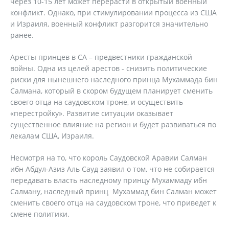
через 10-15 лет может перерасти в открытый военный
конфликт. Однако, при стимулировании процесса из США
и Израиля, военный конфликт разгорится значительно
ранее.
Аресты принцев в СА – предвестники гражданской
войны. Одна из целей арестов - снизить политические
риски для нынешнего наследного принца Мухаммада бин
Салмана, который в скором будущем планирует сменить
своего отца на саудовском троне, и осуществить
«перестройку». Развитие ситуации оказывает
существенное влияние на регион и будет развиваться по
лекалам США, Израиля.
Несмотря на то, что король Саудовской Аравии Салман
ибн Абдул-Азиз Аль Сауд заявил о том, что не собирается
передавать власть наследному принцу Мухаммаду ибн
Салману, наследный принц Мухаммад бин Салман может
сменить своего отца на саудовском троне, что приведет к
смене политики.