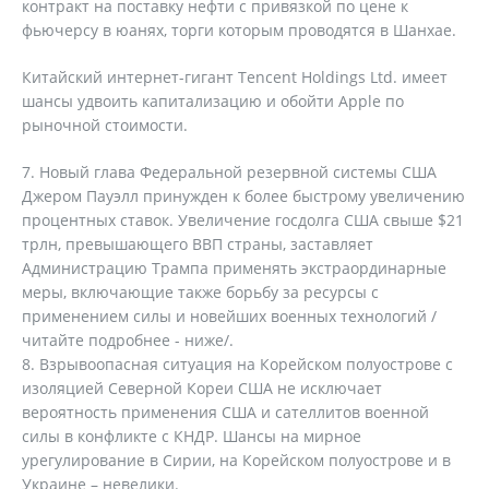
контракт на поставку нефти с привязкой по цене к
фьючерсу в юанях, торги которым проводятся в Шанхае.
Китайский интернет-гигант Tencent Holdings Ltd. имеет
шансы удвоить капитализацию и обойти Apple по
рыночной стоимости.
Новый глава Федеральной резервной системы США
Джером Пауэлл принужден к более быстрому увеличению
процентных ставок. Увеличение госдолга США свыше $21
трлн, превышающего ВВП страны, заставляет
Администрацию Трампа применять экстраординарные
меры, включающие также борьбу за ресурсы с
применением силы и новейших военных технологий /
читайте подробнее - ниже/.
Взрывоопасная ситуация на Корейском полуострове с
изоляцией Северной Кореи США не исключает
вероятность применения США и сателлитов военной
силы в конфликте с КНДР. Шансы на мирное
урегулирование в Сирии, на Корейском полуострове и в
Украине – невелики.