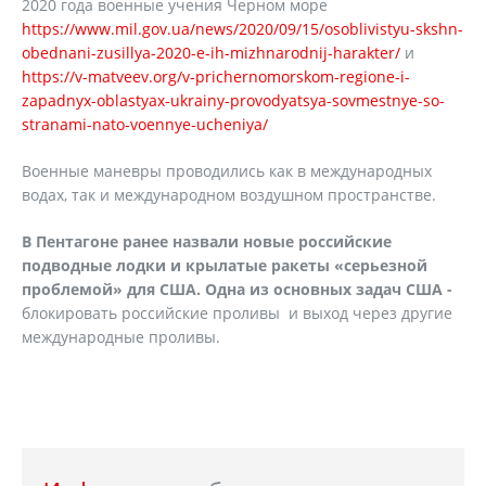
2020 года военные учения Черном море
https://www.mil.gov.ua/news/2020/09/15/osoblivistyu-skshn-
obednani-zusillya-2020-e-ih-mizhnarodnij-harakter/
и
https://v-matveev.org/v-prichernomorskom-regione-i-
zapadnyx-oblastyax-ukrainy-provodyatsya-sovmestnye-so-
stranami-nato-voennye-ucheniya/
Военные маневры проводились как в международных
водах, так и международном воздушном пространстве.
В Пентагоне ранее назвали новые российские
подводные лодки и крылатые ракеты «серьезной
проблемой» для США. Одна из основных задач США -
блокировать российские проливы и выход через другие
международные проливы.