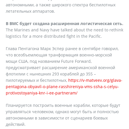
автономными, а также широкого спектра беспилотных
летательных аппаратов.
В ВМС будет создана расширенная логистическая сеть.
The Marines and Navy have talked about the need to rethink
logistics for a more distributed fight in the Pacific.
Глава Пентагона Марк Эспер ранее в сентябре говорил,
что всеобъемлющая транформация военно-морской
мощи США, под названием Future Forward,
предусматривает расширение американской военной
флотилии с нынешних 293 кораблей до 355 –
пилотируемых и беспилотных,
https://v-matveev.org/glava-
pentagona-obyavil-o-plane-rasshireniya-vms-ssha-s-celyu-
protivostoyaniya-knr-i-ee-partneram/
Планируется построить военные корабли, которые будут
управляться человеком, однако могут быть и полностью
автономными в зависимости от сценариев боевых
действий.