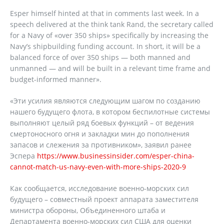
Esper himself hinted at that in comments last week. In a
speech delivered at the think tank Rand, the secretary called
for a Navy of «over 350 ships» specifically by increasing the
Navy’s shipbuilding funding account. In short, it will be a
balanced force of over 350 ships — both manned and
unmanned — and will be built in a relevant time frame and
budget-informed manner».
«Эти усилия являются следующим шагом по созданию
нашего будущего флота, в котором беспилотные системы
выполняют целый ряд боевых функций – от ведения
смертоносного огня и закладки мин до пополнения
запасов и слежения за противником», заявил ранее
Эспера
https://www.businessinsider.com/esper-china-
cannot-match-us-navy-even-with-more-ships-2020-9
Как сообщается, исследование военно-морских сил
будущего – совместный проект аппарата заместителя
министра обороны, Объединенного штаба и
Департамента военно-морских сил США для оценки