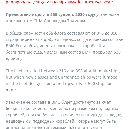
pentagon-is-eyeing-a-500-ship-navy-documents-reveal/
Превышение цели в 355 судов к 2030 году
установлен
президентом США Дональдом Трампом.
В общей сложности оба флота составляют от 316 до 358
«традиционных» кораблей, однако, когда в боевом составе
ВМС были объединены новые классы кораблей и
беспилотные суда, численный состав ВМФ превысил 530
единиц.
The fleets posited between 316 and 358 «traditional» ships,
but when new classes and unmanned ships were lumped
in, the fleet designs contained upwards of 500 ships or
more.
Увеличение состава в ВМС будет достигнуто за счет
большего количества меньших по размерам надводных
кораблей, а также большего количества подводных лодок,
надводных и подводных кораблей, которые могут быть
опционально пилотируемыми, беспилотными и