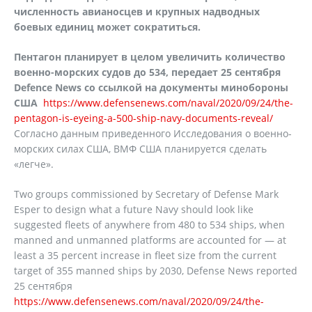
численность авианосцев и крупных надводных
боевых единиц может сократиться.
Пентагон планирует в целом увеличить количество
военно-морских судов до 534, передает 25 сентября
Defence News со ссылкой на документы минобороны
США
https://www.defensenews.com/naval/2020/09/24/the-
pentagon-is-eyeing-a-500-ship-navy-documents-reveal/
Согласно данным приведенного Исследования о военно-
морских силах США, ВМФ США планируется сделать
«легче».
Two groups commissioned by Secretary of Defense Mark
Esper to design what a future Navy should look like
suggested fleets of anywhere from 480 to 534 ships, when
manned and unmanned platforms are accounted for — at
least a 35 percent increase in fleet size from the current
target of 355 manned ships by 2030, Defense News reported
25 сентября
https://www.defensenews.com/naval/2020/09/24/the-