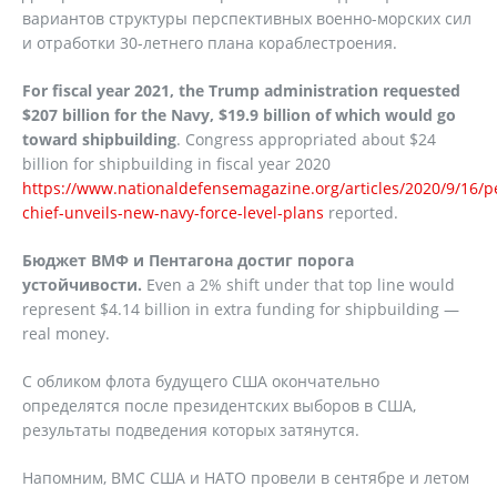
вариантов структуры перспективных военно-морских сил
и отработки 30-летнего плана кораблестроения.
For fiscal year 2021, the Trump administration requested
$207 billion for the Navy, $19.9 billion of which would go
toward shipbuilding
. Congress appropriated about $24
billion for shipbuilding in fiscal year 2020
https://www.nationaldefensemagazine.org/articles/2020/9/16/p
chief-unveils-new-navy-force-level-plans
reported.
Бюджет ВМФ и Пентагона достиг порога
устойчивости.
Even a 2% shift under that top line would
represent $4.14 billion in extra funding for shipbuilding —
real money.
С обликом флота будущего США окончательно
определятся после президентских выборов в США,
результаты подведения которых затянутся.
Напомним, ВМС США и НАТО провели в сентябре и летом