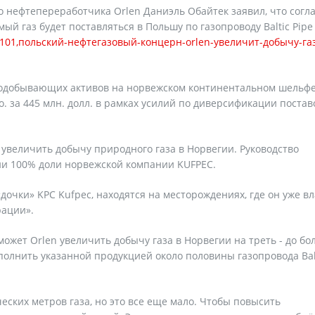
 нефтепереработчика Orlen Даниэль Обайтек заявил, что сог
ый газ будет поставляться в Польшу по газопроводу Baltic Pipe
284101,польский-нефтегазовый-концерн-orlen-увеличит-добычу-газ
зодобывающих активов на норвежском континентальном шельфе
Co. за 445 млн. долл. в рамках усилий по диверсификации постав
увеличить добычу природного газа в Норвегии. Руководство
и 100% доли норвежской компании KUFPEC.
«дочки» KPC Kufpec, находятся на месторождениях, где он уже в
рации».
жет Orlen увеличить добычу газа в Норвегии на треть - до бо
аполнить указанной продукцией около половины газопровода Bal
еских метров газа, но это все еще мало. Чтобы повысить