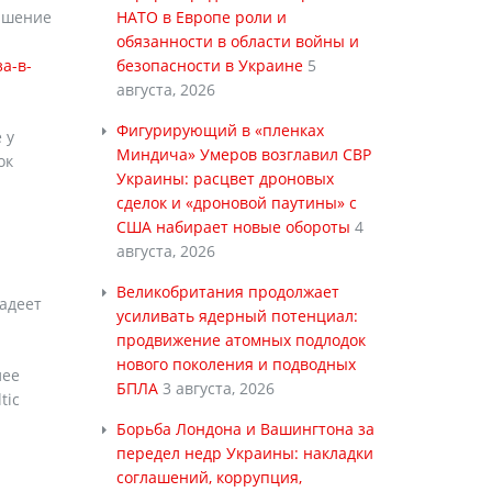
лашение
НАТО в Европе роли и
обязанности в области войны и
а-в-
безопасности в Украине
5
августа, 2026
Фигурирующий в «пленках
 у
Миндича» Умеров возглавил СВР
ок
Украины: расцвет дроновых
сделок и «дроновой паутины» с
США набирает новые обороты
4
августа, 2026
Великобритания продолжает
ладеет
усиливать ядерный потенциал:
продвижение атомных подлодок
нового поколения и подводных
лее
БПЛА
3 августа, 2026
tic
Борьба Лондона и Вашингтона за
передел недр Украины: накладки
соглашений, коррупция,