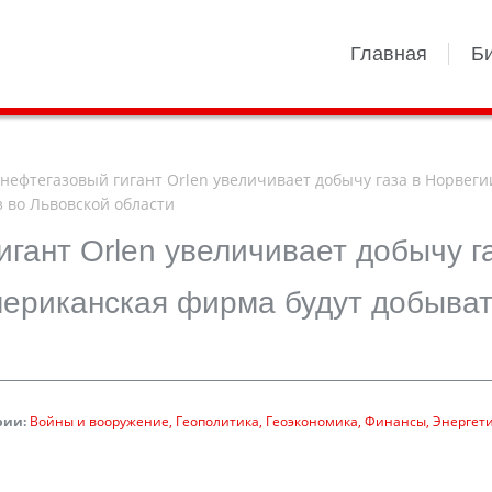
Главная
Б
нефтегазовый гигант Orlen увеличивает добычу газа в Норвегии
 во Львовской области
игант Orlen увеличивает добычу г
мериканская фирма будут добыва
рии:
Войны и вооружение
Геополитика
Геоэкономика
Финансы
Энергет