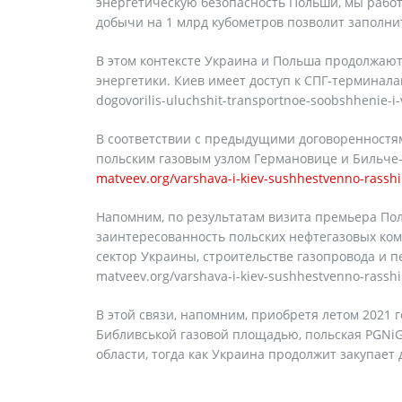
энергетическую безопасность Польши, мы работ
добычи на 1 млрд кубометров позволит заполнит
В этом контексте Украина и Польша продолжают 
энергетики. Киев имеет доступ к СПГ-терминалам 
dogovorilis-uluchshit-transportnoe-soobshhenie-i-v
В соответствии с предыдущими договоренностям
польским газовым узлом Германовице и Бильче
matveev.org/varshava-i-kiev-sushhestvenno-rasshir
Напомним, по результатам визита премьера Пол
заинтересованность польских нефтегазовых ко
сектор Украины, строительстве газопровода и п
matveev.org/varshava-i-kiev-sushhestvenno-rasshir
В этой связи, напомним, приобретя летом 2021 
Библивськой газовой площадью, польская PGNiG
области, тогда как Украина продолжит закупает