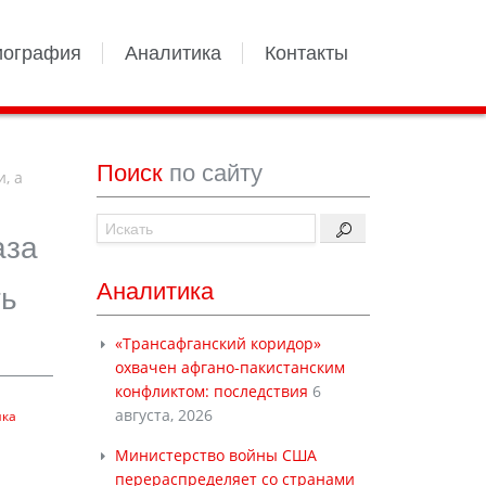
иография
Аналитика
Контакты
Поиск
по сайту
, а
аза
Аналитика
ть
«Трансафганский коридор»
охвачен афгано-пакистанским
конфликтом: последствия
6
августа, 2026
ика
Министерство войны США
перераспределяет со странами