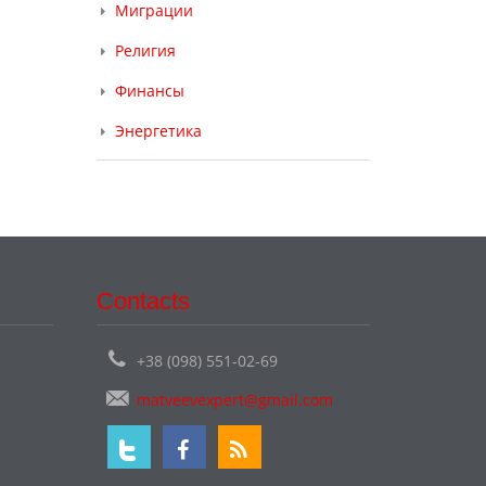
Миграции
Религия
Финансы
Энергетика
Contacts
+38 (098) 551-02-69
matveevexpert@gmail.com