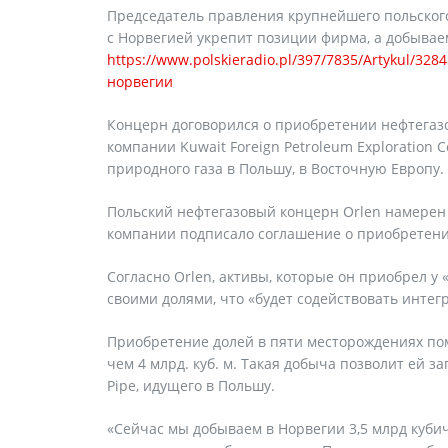
Председатель правления крупнейшего польского
с Норвегией укрепит позиции фирма, а добываем
https://www.polskieradio.pl/397/7835/Artykul/3
норвегии
Концерн договорился о приобретении нефтега
компании Kuwait Foreign Petroleum Exploration 
природного газа в Польшу, в Восточную Европу.
Польский нефтегазовый концерн Orlen намерен 
компании подписало соглашение о приобретени
Согласно Orlen, активы, которые он приобрел у 
своими долями, что «будет содействовать интег
Приобретение долей в пяти месторождениях помо
чем 4 млрд. куб. м. Такая добыча позволит ей з
Pipe, идущего в Польшу.
«Сейчас мы добываем в Норвегии 3,5 млрд кубич