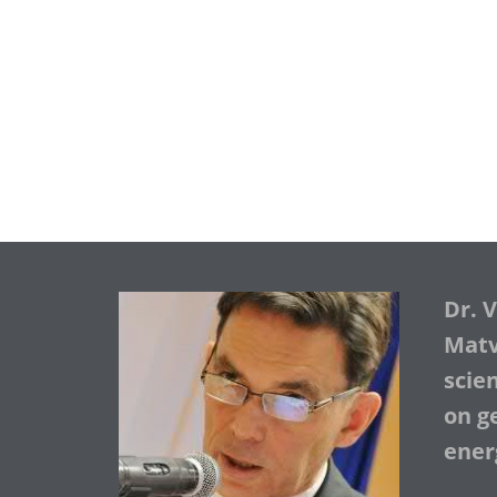
Dr. 
Matve
scie
on ge
ener