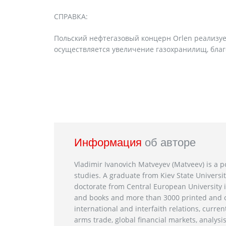
СПРАВКА:
Польский нефтегазовый концерн Orlen реализует
осуществляется увеличение газохранилищ, благо
Информация
об авторе
Vladimir Ivanovich Matveyev (Matveev) is a po
studies. A graduate from Kiev State Universit
doctorate from Central European University i
and books and more than 3000 printed and on
international and interfaith relations, current
arms trade, global financial markets, analysis