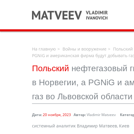
На главную
Войны и вооружение
Польский 
PGNiG и американская фирма будут добывать газ
Польский
нефтегазовый г
в Норвегии, а PGNiG и а
газ во Львовской области
Дата:
20 ноября, 2023
Автор:
Vladimir Matveev
Катего
системный аналитик Владимир Матвеев, Киев