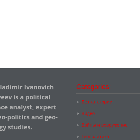
Vladimir Ivanovich
Categories:
ev is a political
Без категории
nce analyst, expert
Видео
o-politics and geo-
Войны и вооружение
gy studies.
Геополитика