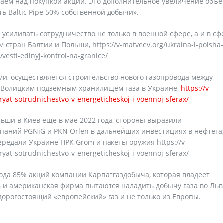
аем над покупкой акций. Это дополнительное увеличение объ
ь Baltic Pipe 50% собственной добычи».
усиливать сотрудничество не только в военной сфере, а и в сф
стран Балтии и Польши, https://v-matveev.org/ukraina-i-polsha-
vesti-edinyj-kontrol-na-granice/
и, осуществляется строительство нового газопровода между
-Волицким подземным хранилищем газа в Украине,
https://v-
yat-sotrudnichestvo-v-energeticheskoj-i-voennoj-sferax/
ьши в Киев еще в мае 2022 года, стороны выразили
мпаний PGNiG и PKN Orlen в дальнейших инвестициях в нефтег
ередали Украине ПРК Grom и пакеты оружия https://v-
yat-sotrudnichestvo-v-energeticheskoj-i-voennoj-sferax/
года 85% акций компании Карпатгаздобыча, которая владеет
 и американская фирма пытаются наладить добычу газа во Льв
 дорогостоящий «европейский» газ и не только из Европы.