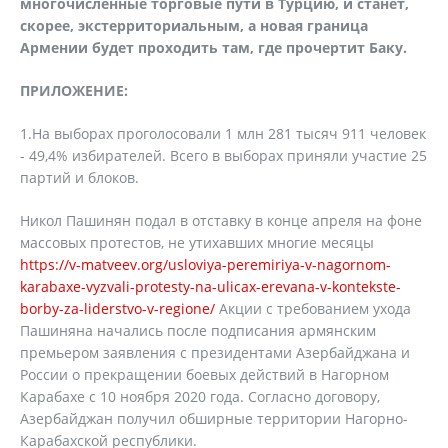
многочисленные торговые пути в Турцию, и станет,
скорее, экстерриториальным, а новая граница
Армении будет проходить там, где прочертит Баку.
ПРИЛОЖЕНИЕ:
1.На выборах проголосовали 1 млн 281 тысяч 911 человек
- 49,4% избирателей. Всего в выборах приняли участие 25
партий и блоков.
Никол Пашинян подал в отставку в конце апреля на фоне
массовых протестов, не утихавших многие месяцы
https://v-matveev.org/usloviya-peremiriya-v-nagornom-
karabaxe-vyzvali-protesty-na-ulicax-erevana-v-kontekste-
borby-za-liderstvo-v-regione/
Акции с требованием ухода
Пашиняна начались после подписания армянским
премьером заявления с президентами Азербайджана и
России о прекращении боевых действий в Нагорном
Карабахе с 10 ноября 2020 года. Согласно договору,
Азербайджан получил обширные территории Нагорно-
Карабахской республики.