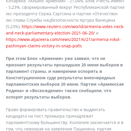
Кочаряна «Альянс Армения» - 21,04%, Блок «Честь имею»
- 5,23%, сформированный вокруг Республиканской партии
экс-президента Сержа Саргсяна и партии «Отечество»
экс-главы Службы нацбезопасности Артура Ванецяна
(5,23%),
https://www.reuters.com/world/armenia-votes-neck-
and-neck-parliamentary-election-2021-06-20/
и
https://www.aljazeera.com/news/2021/6/21/armenia-nikol-
pashinyan-claims-victory-in-snap-polls
При этом Блок «Армения» уже заявил, что не
признает результаты прошедших 20 июня выборов в
парламент страны, и намерении оспорить в
Конституционном суде результаты внеочередных
парламентских выборов 20 июня. Партии «Армянская
Родина» и «Восхождение» также сообщили, что
оспорят результаты выборов.
Право формировать правительство и выдвигать
кандидата на пост премьера принадлежит
парламентскому большинству. Коллизия заключается и в
том, что, невзирая на заявления Пашиняна, партия