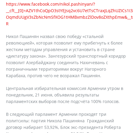
https://www.facebook.com/nikol.pashinyan/?
__cft__[0]=AZV1thCoQpO3stYEJsq2vc6U7etTsCTraxJLqZhUZIC
OqmdUUgV3sZbNcNmSfXOG1tHMBxmbzZlDov8oZXthpEmw&__tn
R
Никол Пашинян назвал свою победу «стальной
революцией», которая позволит ему прибегнуть к более
жестким методам управления и установить в стране
«диктатуру закона». Зангезурский транспортный коридор
позволит Азербайджану соединить Нахичевань с
пограничными территориями вокруг Нагорного
Карабаха, против чего не возражал Пашинян.
Центральная избирательная комиссия Армении утром в
понедельник, 21 июня, объявила результаты
парламентских выборов после подсчёта 100% голосов.
В следующий парламент Армении проходят три
политсилы: партия Никола Пашиняна Гражданский
договор набирает 53,92%, Блок экс-президента Роберта