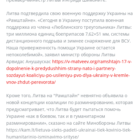
Литва подтвердила свою военную поддержку Украины на
«Рамштайне». «Сегодня в Украину поступила военная
поддержка из члена «Люблинского треугольника» Литвы:
три миллиона единиц боеприпасов 7,62×51 мм, системы
дистанционного подрыва и зимнее снаряжение для ВСУ.
Наша приверженность помощи Украине остается
непоколебимой», заявил министр обороны Литвы
Арвидас Анушаускас
https://v-matveev.org/ramshtajn-17-v-
dopolnenie-k-predydushhim-strany-nato-i-partnery-
sozdayut-koaliciyu-po-usileniyu-pvo-dlya-ukrainy-v-kremle-
vnov-zhdut-perevorota/
Кроме того, Литва на "Рамштайн" невнятно объявила о
новой концепции коалиции по разминированию, которая
предусматривает, что Литва будет пытаться помочь
Украине «как в боевом, так и в гуманитарном
разминировании», сказано на сайте Минобороны Литвы
https://kam.lt/lietuva-sieks-padeti-ukrainai-tiek-kovinio-tiek-
humanitarinio-isminavimo-srityse/