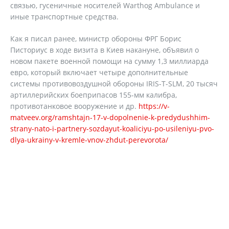
связью, гусеничные носителей Warthog Ambulance и
иные транспортные средства.
Как я писал ранее, министр обороны ФРГ Борис
Писториус в ходе визита в Киев накануне, объявил о
новом пакете военной помощи на сумму 1,3 миллиарда
евро, который включает четыре дополнительные
системы противовоздушной обороны IRIS-T-SLM, 20 тысяч
артиллерийских боеприпасов 155-мм калибра,
противотанковое вооружение и др.
https://v-
matveev.org/ramshtajn-17-v-dopolnenie-k-predydushhim-
strany-nato-i-partnery-sozdayut-koaliciyu-po-usileniyu-pvo-
dlya-ukrainy-v-kremle-vnov-zhdut-perevorota/