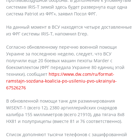
противовоздушной обороны. В дополнение к упомянутым
системам IRIS-T зимой здесь будет развернута еще одна
система Patriot из ФРГ», заявил Посол ФРГ.
На данный момент в ВСУ находятся четыре доставленные
из ФРГ системы IRIS-T, напомнил Егер.
Согласно обновленному перечню военной помощи
Украине за последнюю неделю, следует, что ВСУ
получили еще 20 боевых машин пехоты Marder с
боекомплектом (ФРГ передала Украине 80 единиц этой
техники), сообщает
https://www.dw.com/ru/format-
ramstajn-sozdana-koalicia-po-usileniu-pvo-ukrainy/a-
67526276
В обновленной помощи танк для разминирования
WISENT-1 (всего 12), 2380 артиллерийских снарядов
калибра 155 миллиметров (всего 21910), два тягача 8x8
HX81 и полуприцепы (вместе 81 и 76 соответственно).
Список дополняют тысячи телефонов с зашифрованной