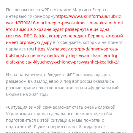
По словам посла ФРГ в Украине Мартина Егера в
интервью "Укринформу
https://www.ukrinform.ua/rubric-
world/3790816-martin-eger-posol-nimeccini-v-ukraini.html
этой зимой в Украине будет развернута еще одна
система ПВО Patriot, которую передает Берлин, который
имеет огромную дыру
в госбюджете, который не принят
парламентом
https://v-matveev.org/po-dannym-oprosa-
bolshinstvo-nemcev-nedovolny-dejstviyami-kanclera-frg-
olafa-sholca-i-klyuchevyx-chlenov-pravyashhej-koalicii-2/
Из-за нарушения, в бюджете ФРГ возникла «дыра»
размером в 60 млрд евро и под вопросом оказались
разные правительственные проекты и «федеральный
бюджет на 2024 год».
«Ситуация зимой сейчас может стать очень сложной.
Украинская сторона сделала все возможное, чтобы
подготовиться к этой ситуации, и мы помогли с
подготовкой. Я уже говорил о нашей поддержке