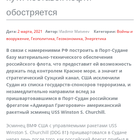
обостряется
Дата:
2 марта, 2021
Автор:
Vladimir Matveev
Категории:
Войны и
вооружение
Геополитика
Геоэкономика
Энергетика
В связи с намерениями РФ построить в Порт-Судане
базу материально-технического обеспечения
российского флота, что предоставит ей возможность
держать под контролем Красное море, а значит и
стратегический Суэцкий канал, США исключили
Судан из списка государств-спонсоров терроризма, и
незамедлительно направили вслед за
пришвартовавшимся в Порт-Судан российским
фрегатом «Адмирал Григорович» американский
ракетный эсминец
USS
Winston
S
.
Churchill
.
Эсминец ВМФ США с управляемыми ракетами USS
Winston S. Churchill (DDG 81
)
пришвартовался в Судане
через день после того, как российский фрегат прибыл в