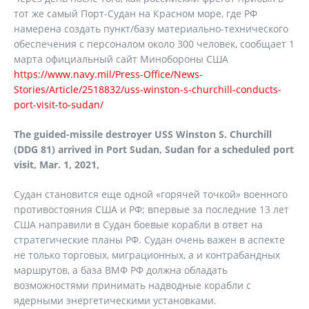
тот же самый Порт-Судан на Красном море, где РФ
намерена создать пункт/базу материально-технического
обеспечения с персоналом около 300 человек, сообщает 1
марта официальный сайт Минобороны США
https://www.navy.mil/Press-Office/News-
Stories/Article/2518832/uss-winston-s-churchill-conducts-
port-visit-to-sudan/
The guided-missile destroyer USS Winston S. Churchill
(DDG 81) arrived in Port Sudan, Sudan for a scheduled port
visit, Mar. 1, 2021,
Судан становится еще одной «горячей точкой» военного
противостояния США и РФ; впервые за последние 13 лет
США направили в Судан боевые корабли в ответ на
стратегические планы РФ. Судан очень важен в аспекте
не только торговых, миграционных, а и контрабандных
маршрутов, а база ВМФ РФ должна обладать
возможностями принимать надводные корабли с
ядерными энергетическими установками.