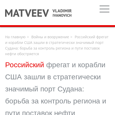
На главную
Войны и вооружение
Российский фрегат
и корабли США зашли в стратегически значимый порт
Судана: борьба за контроль региона и пути поставок
нефти обостряется
Российский
фрегат и корабли
США зашли в стратегически
значимый порт Судана:
борьба за контроль региона и
пути поставок нефти