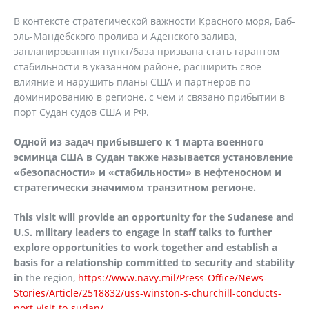
В контексте стратегической важности Красного моря, Баб-
эль-Мандебского пролива и Аденского залива,
запланированная пункт/база призвана стать гарантом
стабильности в указанном районе, расширить свое
влияние и нарушить планы США и партнеров по
доминированию в регионе, с чем и связано прибытии в
порт Судан судов США и РФ.
Одной из задач прибывшего к 1 марта военного
эсминца США в Судан также называется установление
«безопасности» и «стабильности» в нефтеносном и
стратегически значимом транзитном регионе.
This visit will provide an opportunity for the Sudanese and
U.S. military leaders to engage in staff talks to further
explore opportunities to work together and establish a
basis for a relationship committed to security and stability
in
the region,
https://www.navy.mil/Press-Office/News-
Stories/Article/2518832/uss-winston-s-churchill-conducts-
port-visit-to-sudan/