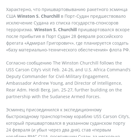
Характерно, что пришвартовыванию ракетного эсминца
США
Winston
S
.
Churchill
в Порт-Судан предшествовало
исключение Судана из списка государств-спонсоров
терроризма.
Winston
S
.
Churchill
пришвартовался вскоре
после прибытия в Порт Судан 28 февраля российского
фрегата «Адмирал Григорович», где планируется создать
«базу материально-технического обеспечения» флота РФ.
Согласно сообщению The Winston Churchill follows the
USS Carson City’s visit Feb. 24-26, and U.S. Africa Command’s
Deputy Commander for Civil-Military Engagement,
Ambassador Andrew Young, and Director of Intelligence,
Rear Adm. Heidi Berg, Jan. 25-27, further building on the
partnership with the Sudanese Armed Forces.
Эсминец присоединился к экспедиционному
быстроходному транспортному кораблю USS Carson City’s,
который пришвартовался в указанном суданском порту
24 февраля (и убыл через два дня), став «первым
кораблем ВМС США, посетившим Судан, за несколько