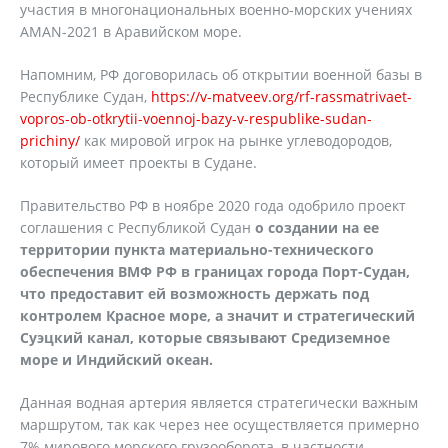
участия в многонациональных военно-морских учениях
AMAN-2021 в Аравийском море.
Напомним, РФ договорилась об открытии военной базы в
Республике Судан,
https://v-matveev.org/rf-rassmatrivaet-
vopros-ob-otkrytii-voennoj-bazy-v-respublike-sudan-
prichiny/
как мировой игрок на рынке углеводородов,
который имеет проекты в Судане.
Правительство РФ в ноябре 2020 года одобрило проект
соглашения с Республикой Судан
о создании на ее
территории пункта материально-технического
обеспечения ВМФ РФ в границах города Порт-Судан,
что предоставит ей возможность держать под
контролем Красное море, а значит и стратегический
Суэцкий канал, которые связывают Средиземное
море и Индийский океан.
Данная водная артерия является стратегически важным
маршрутом, так как через нее осуществляется примерно
7% мирового морского грузооборота, в частности,