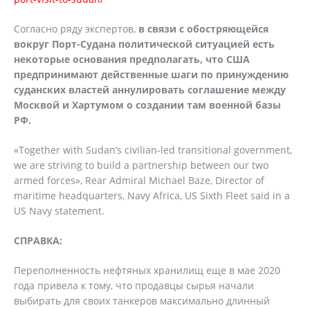
Согласно ряду экспертов,
в связи с обостряющейся
вокруг Порт-Судана политической ситуацией есть
некоторые основания предполагать, что США
предпринимают действенные шаги по принуждению
суданских властей аннулировать соглашение между
Москвой и Хартумом о создании там военной базы
РФ.
«Together with Sudan’s civilian-led transitional government,
we are striving to build a partnership between our two
armed forces», Rear Admiral Michael Baze, Director of
maritime headquarters, Navy Africa, US Sixth Fleet said in a
US Navy statement.
СПРАВКА:
Переполненность нефтяных хранилищ еще в мае 2020
года привела к тому, что продавцы сырья начали
выбирать для своих танкеров максимально длинный