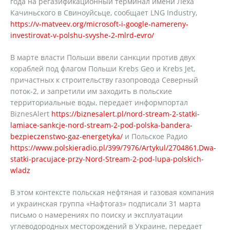
года на регазификационный терминал имени Леха
Качиньского в Свиноуйсьце, сообщает LNG Industry,
https://v-matveev.org/microsoft-i-google-namereny-
investirovat-v-polshu-svyshe-2-mlrd-evro/
В марте власти Польши ввели санкции против двух
кораблей под флагом Польши Krebs Geo и Krebs Jet,
причастных к строительству газопровода Северный
поток-2, и запретили им заходить в польские
территориальные воды, передает информпортал
BiznesAlert
https://biznesalert.pl/nord-stream-2-statki-
lamiace-sankcje-nord-stream-2-pod-polska-bandera-
bezpieczenstwo-gaz-energetyka/
и Польское Радио
https://www.polskieradio.pl/399/7976/Artykul/2704861,Dwa-
statki-pracujace-przy-Nord-Stream-2-pod-lupa-polskich-
wladz
В этом контексте польская нефтяная и газовая компания
и украинская группа «Нафтогаз» подписали 31 марта
письмо о намерениях по поиску и эксплуатации
углеводородных месторождений в Украине, передает