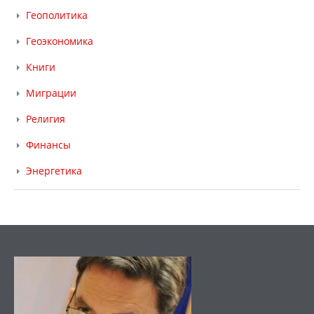
Геополитика
Геоэкономика
Книги
Миграции
Религия
Финансы
Энергетика