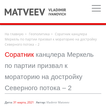
На главную
Геополитика
Соратник канцлера
Меркель по партии призвал к мораторию на достройку
Северного потока – 2
Соратник
канцлера Меркель
по партии призвал к
мораторию на достройку
Северного потока – 2
Дата:
31 марта, 2021
Автор:
Vladimir Matveev