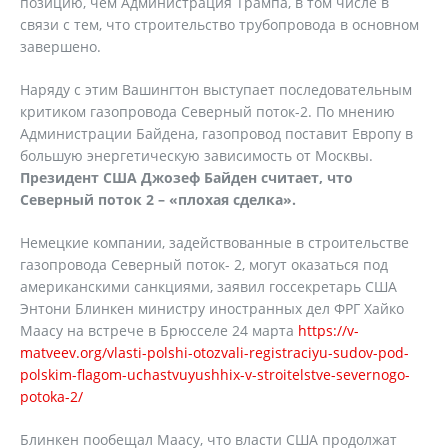
позицию, чем Администрация Трампа, в том числе в
связи с тем, что строительство трубопровода в основном
завершено.
Наряду с этим Вашингтон выступает последовательным
критиком газопровода Северный поток-2. По мнению
Администрации Байдена, газопровод поставит Европу в
большую энергетическую зависимость от Москвы.
Президент США Джозеф Байден считает, что
Северный поток 2 – «плохая сделка».
Немецкие компании, задействованные в строительстве
газопровода Северный поток- 2, могут оказаться под
американскими санкциями, заявил госсекретарь США
Энтони Блинкен министру иностранных дел ФРГ Хайко
Маасу на встрече в Брюсселе 24 марта
https://v-
matveev.org/vlasti-polshi-otozvali-registraciyu-sudov-pod-
polskim-flagom-uchastvuyushhix-v-stroitelstve-severnogo-
potoka-2/
Блинкен пообещал Маасу, что власти США продолжат