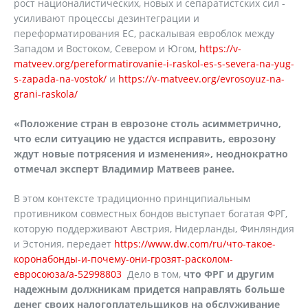
рост националистических, новых и сепаратистских сил -
усиливают процессы дезинтеграции и
переформатирования ЕС, раскалывая евроблок между
Западом и Востоком, Севером и Югом,
https://v-
matveev.org/pereformatirovanie-i-raskol-es-s-severa-na-yug-
s-zapada-na-vostok/
и
https://v-matveev.org/evrosoyuz-na-
grani-raskola/
«Положение стран в еврозоне столь асимметрично,
что если ситуацию не удастся исправить, еврозону
ждут новые потрясения и изменения», неоднократно
отмечал эксперт Владимир Матвеев ранее.
В этом контексте традиционно принципиальным
противником совместных бондов выступает богатая ФРГ,
которую поддерживают Австрия, Нидерланды, Финляндия
и Эстония, передает
https://www.dw.com/ru/что-такое-
коронабонды-и-почему-они-грозят-расколом-
евросоюза/a-52998803
Дело в том,
что ФРГ и другим
надежным должникам придется направлять больше
денег своих налогоплательщиков на обслуживание