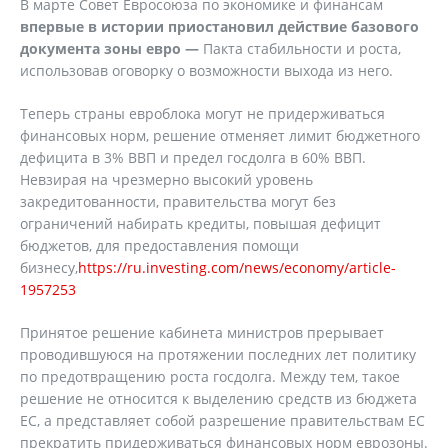
В марте Совет Евросоюза по экономике и финансам
впервые в истории приостановил действие базового
документа зоны евро —
Пакта стабильности и роста,
использовав оговорку о возможности выхода из него.
Теперь страны евроблока могут не придерживаться
финансовых норм, решение отменяет лимит бюджетного
дефицита в 3% ВВП и предел госдолга в 60% ВВП.
Невзирая на чрезмерно высокий уровень
закредитованности, правительства могут без
ограничений набирать кредиты, повышая дефицит
бюджетов, для предоставления помощи
бизнесу,
https://ru.investing.com/news/economy/article-
1957253
Принятое решение кабинета министров прерывает
проводившуюся на протяжении последних лет политику
по предотвращению роста госдолга. Между тем, такое
решение не относится к выделению средств из бюджета
ЕС, а представляет собой разрешение правительствам ЕС
прекратить придерживаться финансовых норм еврозоны.