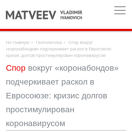
На главную
Геополитика
Спор вокруг
«коронабондов» подчеркивает раскол в Евросоюзе:
кризис долгов простимулирован коронавирусом
Спор
вокруг «коронабондов»
подчеркивает раскол в
Евросоюзе: кризис долгов
простимулирован
коронавирусом