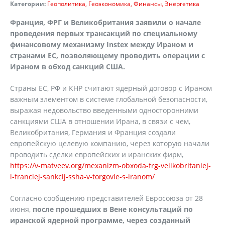
Категории:
Геополитика
Геоэкономика
Финансы
Энергетика
Франция, ФРГ и Великобритания заявили о начале
проведения первых трансакций по специальному
финансовому механизму Instex между Ираном и
странами ЕС, позволяющему проводить операции с
Ираном в обход санкций США.
Страны ЕС, РФ и КНР считают ядерный договор с Ираном
важным элементом в системе глобальной безопасности,
выражая недовольство введенными односторонними
санкциями США в отношении Ирана, в связи с чем,
Великобритания, Германия и Франция создали
европейскую целевую компанию, через которую начали
проводить сделки европейских и иранских фирм,
https://v-matveev.org/mexanizm-obxoda-frg-velikobritaniej-
i-franciej-sankcij-ssha-v-torgovle-s-iranom/
Согласно сообщению представителей Евросоюза от 28
июня,
после прошедших в Вене консультаций по
иранской ядерной программе, через созданный