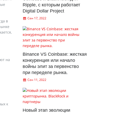
вые
Ripple, с которым работает
Digital Dollar Project
Сен 17, 2022
гда в
рынке
жается,
Binance VS Coinbase: жесткая
ают на
конкуренция или начало
войны элит за первенство
при переделе рынка.
Сен 11, 2022
вых к
Новый этап эволюции