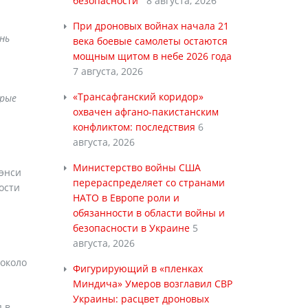
безопасности
8 августа, 2026
При дроновых войнах начала 21
нь
века боевые самолеты остаются
мощным щитом в небе 2026 года
7 августа, 2026
«Трансафганский коридор»
орые
охвачен афгано-пакистанским
конфликтом: последствия
6
августа, 2026
Министерство войны США
Нэнси
перераспределяет со странами
ости
НАТО в Европе роли и
обязанности в области войны и
безопасности в Украине
5
августа, 2026
 около
Фигурирующий в «пленках
Миндича» Умеров возглавил СВР
Украины: расцвет дроновых
 в