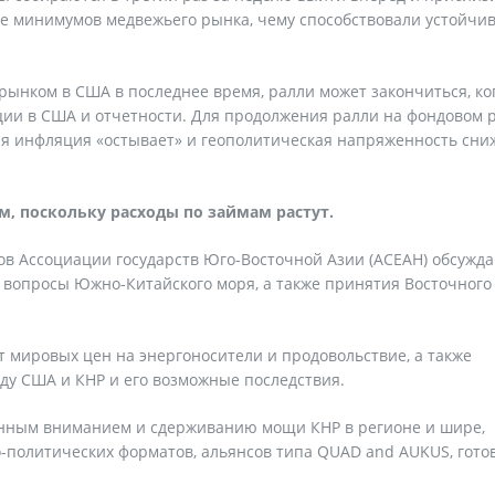
ле минимумов медвежьего рынка, чему способствовали устойчи
ынком в США в последнее время, ралли может закончиться, ко
ции в США и отчетности. Для продолжения ралли на фондовом 
ая инфляция «остывает» и геополитическая напряженность сни
м, поскольку расходы по займам растут.
нов Ассоциации государств Юго-Восточной Азии (АСЕАН) обсужд
 вопросы Южно-Китайского моря, а также принятия Восточного
т мировых цен на энергоносители и продовольствие, а также
ду США и КНР и его возможные последствия.
шенным вниманием и сдерживанию мощи КНР в регионе и шире,
о-политических форматов, альянсов типа QUAD and AUKUS, гото