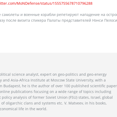
twitter.com/MoNDefense/status/1555755678710796288
ие самолеты и военные корабли репетируют нападение на остро
зу после визита спикера Палаты представителей Нэнси Пелоси
litical science analyst, expert on geo-politics and geo-energy
y and Asia-Africa Institute at Moscow State University, with a
n Budapest, he is the author of over 100 published scientific pape
line publications focusing on a wide range of topics including
 policy analysis of former Soviet Union (FSU) states, Israel, global
 of oligarchic clans and systems etc. V. Matveev, in his books,
conomical life in the world.