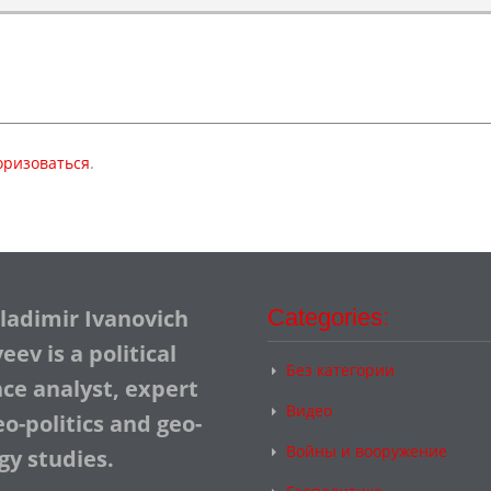
оризоваться
.
Vladimir Ivanovich
Categories:
ev is a political
Без категории
nce analyst, expert
Видео
o-politics and geo-
Войны и вооружение
gy studies.