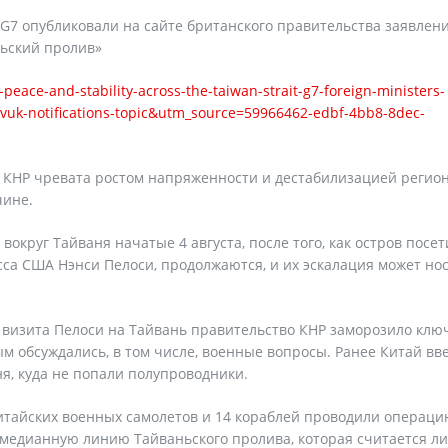
G7 опубликовали на сайте британского правительства заявлени
ньский пролив»
eace-and-stability-across-the-taiwan-strait-g7-foreign-ministers-
k-notifications-topic&utm_source=59966462-edbf-4bb8-8dec-
я КНР чревата ростом напряженности и дестабилизацией регион
чине.
вокруг Тайваня начатые 4 августа, после того, как остров посет
са США Нэнси Пелоси, продолжаются, и их эскалация может но
сле визита Пелоси на Тайвань правительство КНР заморозило кл
м обсуждались, в том числе, военные вопросы. Ранее Китай вв
я, куда не попали полупроводники.
итайских военных самолетов и 14 кораблей проводили операц
и медианную линию Тайваньского пролива, которая считается л