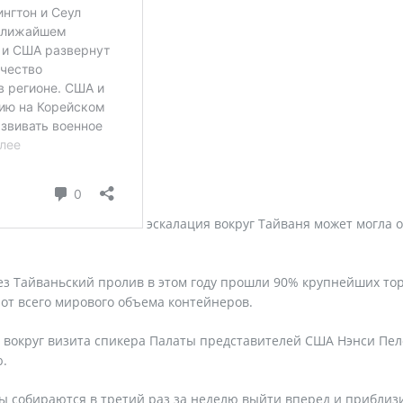
эскалация вокруг Тайваня может могла о
рез Тайваньский пролив в этом году прошли 90% крупнейших то
 от всего мирового объема контейнеров.
 вокруг визита спикера Палаты представителей США Нэнси Пел
ю.
ы собираются в третий раз за неделю выйти вперед и приблизи