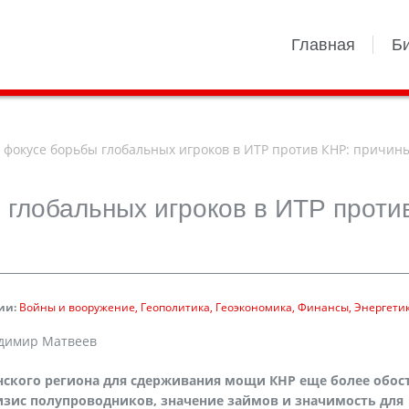
Главная
Б
 фокусе борьбы глобальных игроков в ИТР против КНР: причин
 глобальных игроков в ИТР проти
ии:
Войны и вооружение
Геополитика
Геоэкономика
Финансы
Энергети
адимир Матвеев
нского региона для сдерживания мощи КНР еще более обос
изис полупроводников, значение займов и значимость для