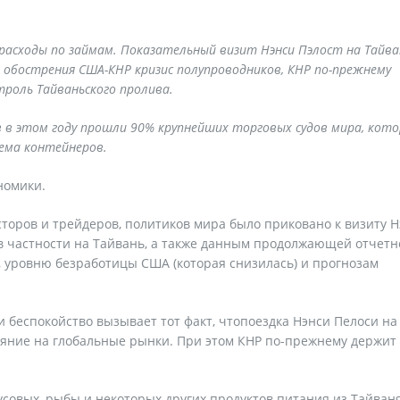
расходы по займам. Показательный визит Нэнси Пэлост на Тайва
е обострения США-КНР кризис полупроводников, КНР по-прежнему
троль Тайваньского пролива.
ив в этом году прошли 90% крупнейших торговых судов мира, кот
ъема контейнеров.
номики.
торов и трейдеров, политиков мира было приковано к визиту 
 в частности на Тайвань, а также данным продолжающей отчетн
 уровню безработицы США (которая снизилась) и прогнозам
беспокойство вызывает тот факт, чтопоездка Нэнси Пелоси на
ияние на глобальные рынки. При этом КНР по-прежнему держит
усовых, рыбы и некоторых других продуктов питания из Тайваня