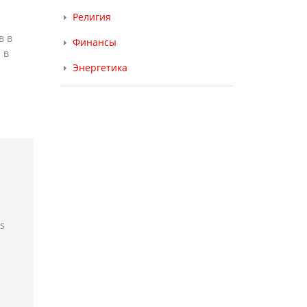
Религия
в в
Финансы
 в
Энергетика
rs