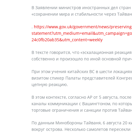
В Заявлении министров иностранных дел стран 
«сохранении мира и стабильности через Тайва
.
https://www.gov.uk/government/news/preserving-p
statement?utm_medium=email&utm_campaign=govu
24c0fb20ab35&utm_content=weekly
В тексте говорится, что «эскалационная реакци
собственно и произошло по иной основной при
При этом учения китайских ВС в шести локациях 
визитом cпикер Палаты представителей Конгрес
цепную реакцию.
В этом контексте, согласно AP от 5 августа, по
каналы коммуникации с Вашингтоном, по которы
торговые ограничения и санкции против Тайван
По данным Минобороны Тайваня, 6 августа 20 к
вокруг острова. Несколько самолетов пересекл