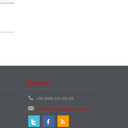
Contacts
+38 (098) 551-02-69
matveevexpert@gmail.com