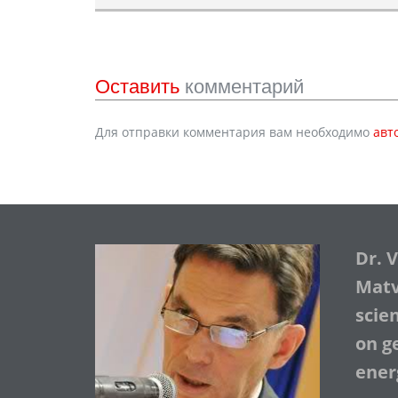
Оставить
комментарий
Для отправки комментария вам необходимо
авт
Dr. 
Matve
scie
on ge
ener