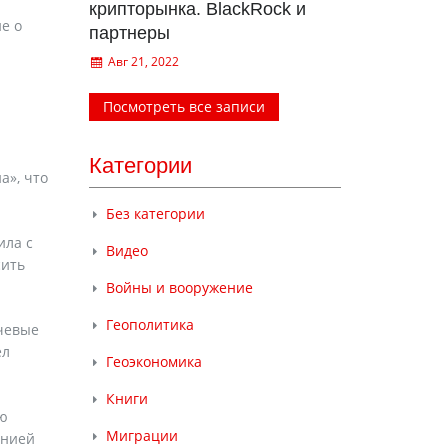
крипторынка. BlackRock и
е о
партнеры
Авг 21, 2022
Посмотреть все записи
Категории
а», что
Без категории
ила с
Видео
сить
Войны и вооружение
Геополитика
ючевые
ел
Геоэкономика
Книги
ию
Миграции
инией