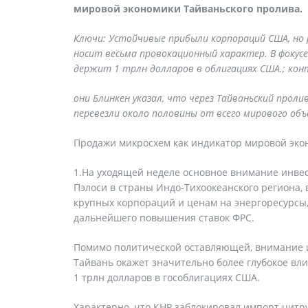
мировой экономики Тайваньского пролива.
Ключи: Устойчивые прибыли корпораций США, но 
носит весьма провокационный характер. В фокус
держит 1 трлн долларов в облигациях США.; кон
они Блинкен указал, что через Тайваньский прол
перевезли около половины от всего мирового об
Продажи микросхем как индикатор мировой эко
1.На уходящей неделе основное внимание инвес
Пэлоси в страны Индо-Тихоокеанского региона,
крупных корпораций и ценам на энергоресурсы,
дальнейшего повышения ставок ФРС.
Помимо политической оставляющей, внимание и 
Тайвань окажет значительно более глубокое вл
1 трлн долларов в гособлигациях США.
Характерно, что КНР заблокировал импорт цитр