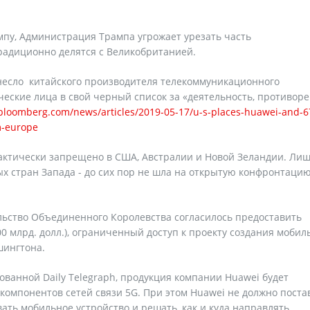
ампу, Администрация Трампа угрожает урезать часть
адиционно делятся с Великобританией.
несло китайского производителя телекоммуникационного
еские лица в свой черный список за «деятельность, противо
bloomberg.com/news/articles/2019-05-17/u-s-places-huawei-and-6
m-europe
ктически запрещено в США, Австралии и Новой Зеландии. Лиш
ых стран Запада - до сих пор не шла на открытую конфронтацию
ельство Объединенного Королевства согласилось предоставить
100 млрд. долл.), ограниченный доступ к проекту создания моби
шингтона.
кованной Daily Telegraph, продукция компании Huawei будет
компонентов сетей связи 5G. При этом Huawei не должно поста
ать мобильное устройство и решать, как и куда направлять