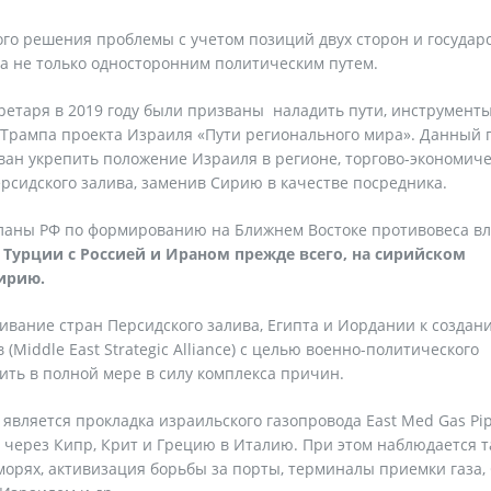
о решения проблемы с учетом позиций двух сторон и государс
, а не только односторонним политическим путем.
кретаря в 2019 году были призваны наладить пути, инструменты
рампа проекта Израиля «Пути регионального мира». Данный п
зван укрепить положение Израиля в регионе, торгово-экономич
сидского залива, заменив Сирию в качестве посредника.
 планы РФ по формированию на Ближнем Востоке противовеса 
 Турции с Россией и Ираном прежде всего, на сирийском
ирию.
вание стран Персидского залива, Египта и Иордании к создан
(Middle East Strategic Alliance) с целью военно-политического
ить в полной мере в силу комплекса причин.
является прокладка израильского газопровода East Med Gas Pip
через Кипр, Крит и Грецию в Италию. При этом наблюдается 
орях, активизация борьбы за порты, терминалы приемки газа, 