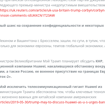
 следующего премьер-министра «недопустимым вмешательством
https://uk.reuters.com/article/uk-usa-britain-trump-corbyn/corbyn
th-johnson-comments-idUKKCN1T23AW
нный шанс на сохранение конфиденциальности и некоторых
екином и Вашингтона с Брюсселем, зашли, по сути, в тупик, что
олько для экономики еврозоны, темпов глобальной экономики, 
министром Великобритании Мэй Трамп планирует обсудить
КНР,
ационной компании
Huawei
, накалившуюся обстановку вокр
и, а также Россию, ее военное присутствие на границах Ев
ток-2».
 Мэй исключить телекоммуникационный гигант Huawei из
министрация Трампа обеспокоена тем, чтобы ключевые технол
аж жизненно важных для китайской компании американских
ticles/2019-05-30/trump-may-to-discuss-huawei-as-u-s-urges-ban