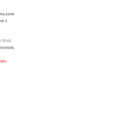
рльзом
е с
й Мэй.
роном,
ews-