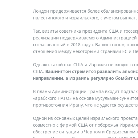
Лондон придерживается более сбалансированног
палестинского и израильского, с учетом выплат
Так, визиты советника президента США и госсе
реализации поддерживаемого Администрацией Т
согласованный в 2018 году с Вашингтоном, при
отношения между некоторыми странами ЕС и Пер
Однако, такой шаг США и Израиля не входит в
США.
Вашингтон стремится развалить альянс
направлении, а Израиль регулярно бомбит С
В планы Администрации Трампа входит подталки
«арабского НАТО» на основе мусульман-суннитов 
противостояния Ирану, что не удается осуществ
Одной из основных целей израильского проекта 
совместно с фирмой США от побережья Израиля 
обострение ситуации в Черном и Средиземном м