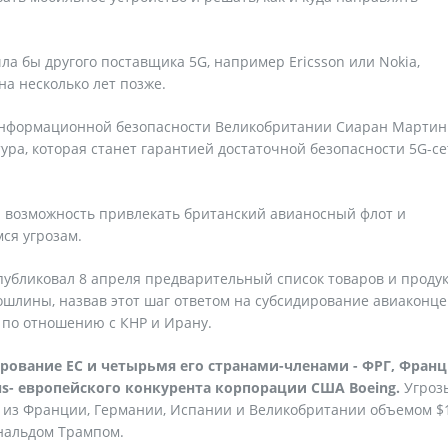
а бы другого поставщика 5G, например Ericsson или Nokia,
а несколько лет позже.
 информационной безопасности Великобритании Сиаран Мартин
тура, которая станет гарантией достаточной безопасности 5G-с
а возможность привлекать британский авианосный флот и
ся угрозам.
публиковал 8 апреля предварительный список товаров и продук
ошлины, назвав этот шаг ответом на субсидирование авиаконц
 по отношению с КНР и Ирану.
рование ЕС и четырьмя его странами-членами - ФРГ, Франц
s- европейского конкурента корпорации США Boeing.
Угроз
х из Франции, Германии, Испании и Великобритании объемом $
нальдом Трампом.