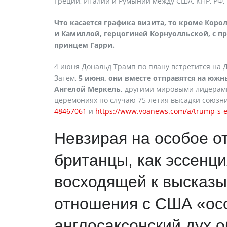
Греции, Италии и Румынии между США, КНР, РФ,
Что касается графика визита, то кроме Коро
и Камиллой, герцогиней Корнуолльской, с п
принцем Гарри.
4 июня Дональд Трамп по плану встретится на 
Затем,
5 июня, они вместе отправятся на южн
Ангелой Меркель,
другими мировыми лидерами
церемониях по случаю 75-летия высадки союзн
48467061
и
https://www.voanews.com/a/trump-s-eu
Невзирая на особое о
британцы, как эссенци
восходящей к высказы
отношения с США «ос
англосаксонский дух 