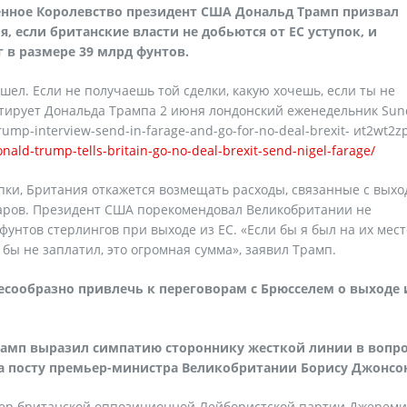
енное Королевство президент США Дональд Трамп призвал
, если британские власти не добьются от ЕС уступок, и
 в размере 39 млрд фунтов.
 ушел. Если не получаешь той сделки, какую хочешь, если ты не
итирует Дональда Трампа 2 июня лондонский еженедельник Sun
trump-interview-send-in-farage-and-go-for-no-deal-brexit- иt2wt2z
nald-trump-tells-britain-go-no-deal-brexit-send-nigel-farage/
упки, Британия откажется возмещать расходы, связанные с выхо
ларов. Президент США порекомендовал Великобритании не
унтов стерлингов при выходе из ЕС. «Если бы я был на их месте
 бы не заплатил, это огромная сумма», заявил Трамп.
сообразно привлечь к переговорам с Брюсселем о выходе 
амп выразил симпатию стороннику жесткой линии в вопр
а посту премьер-министра Великобритании Борису Джонсо
дер британской оппозиционной Лейбористской партии Джереми