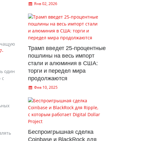
Янв 02, 2026
речащую
Трамп введет 25-процентные
7-
пошлины на весь импорт
стали и алюминия в США:
торги и передел мира
ь один
 с
продолжаются
Фев 10, 2025
льных
Беспроигрышная сделка
влять
Coinbase и BlackRock для