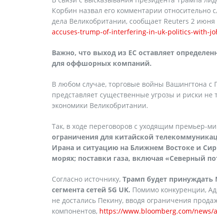
Корбин назвал его комментарии относительно
дела Великобритании, сообщает Reuters 2 июня
accuses-trump-of-interfering-in-uk-politics-wi
Важно, что выход из ЕС оставляет определе
для оффшорных компаний.
В любом случае, торговые войны Вашингтона с П
представляет существенные угрозы и риски не т
экономики Великобритании.
Так, в ходе переговоров с уходящим премьер-
ограничения для китайской телекоммуник
Ирана и ситуацию на Ближнем Востоке и Сири
морях; поставки газа, включая «Северный по
Согласно источнику,
Трамп будет принуждать
сегмента сетей 5G UK.
Помимо конкуренции, Ад
не достались Пекину, вводя ограничения прод
компонентов,
https://www.bloomberg.com/news/ar