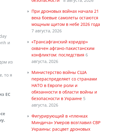
безопасности
8 августа, 2026
При дроновых войнах начала 21
века боевые самолеты остаются
мощным щитом в небе 2026 года
7 августа, 2026
day
«Трансафганский коридор»
pnh и
охвачен афгано-пакистанским
конфликтом: последствия
6
августа, 2026
дом из
Министерство войны США
, то я
перераспределяет со странами
НАТО в Европе роли и
обязанности в области войны и
из ЕС
безопасности в Украине
5
августа, 2026
осе
Фигурирующий в «пленках
ну.
Миндича» Умеров возглавил СВР
Украины: расцвет дроновых