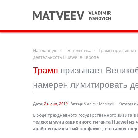
На главную
Геополитика
Трамп призывает 
деятельность Huawei в Европе
Трамп
призывает Великоб
намерен лимитировать де
Дата:
2 июня, 2019
Автор:
Vladimir Matveev
Категории
В ходе трехдневного государственного визита 
телекоммуникационного гиганта
Huawei
из 
арабо-израильский конфликт, поставки энерг