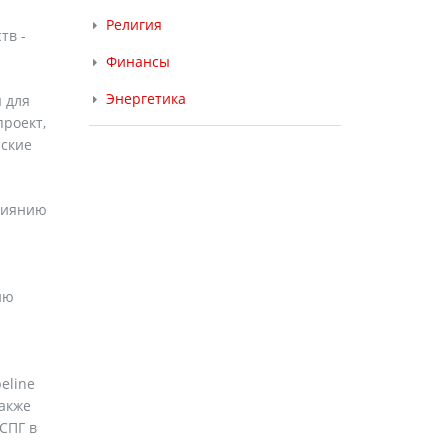
Религия
тв -
Финансы
Энергетика
 для
роект,
еские
влиянию
ию
eline
также
СПГ в