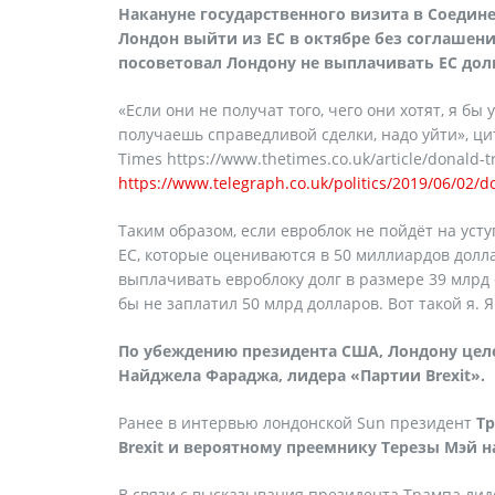
Накануне государственного визита в Соедин
Лондон выйти из ЕС в октябре без соглашения
посоветовал Лондону не выплачивать ЕС долг
«Если они не получат того, чего они хотят, я бы
получаешь справедливой сделки, надо уйти», ц
Times https://www.thetimes.co.uk/article/donald-
https://www.telegraph.co.uk/politics/2019/06/02/do
Таким образом, если евроблок не пойдёт на уст
ЕС, которые оцениваются в 50 миллиардов дол
выплачивать евроблоку долг в размере 39 млрд ф
бы не заплатил 50 млрд долларов. Вот такой я. Я
По убеждению президента США, Лондону целе
Найджела Фараджа, лидера «Партии
Brexit
».
Ранее в интервью лондонской Sun президент
Тр
Brexit
и вероятному преемнику Терезы Мэй н
В связи с высказывания президента Трампа ли