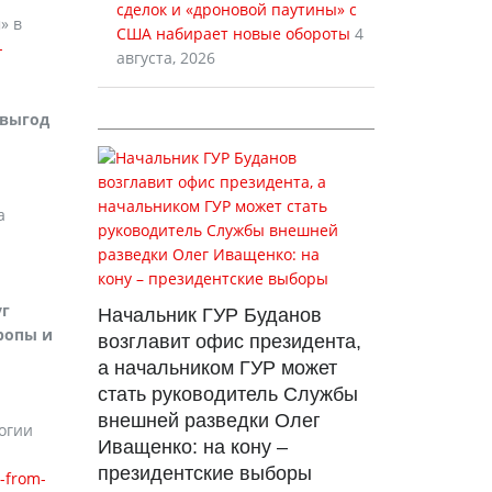
сделок и «дроновой паутины» с
» в
США набирает новые обороты
4
-
августа, 2026
 выгод
а
уг
Начальник ГУР Буданов
ропы и
возглавит офис президента,
а начальником ГУР может
стать руководитель Службы
внешней разведки Олег
огии
Иващенко: на кону –
президентские выборы
-from-