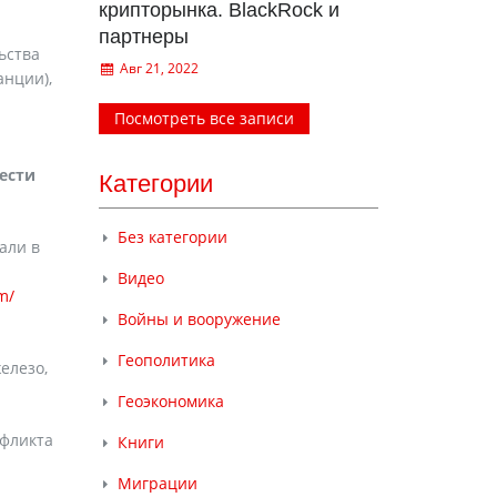
крипторынка. BlackRock и
партнеры
ьства
Авг 21, 2022
анции),
Посмотреть все записи
ести
Категории
Без категории
али в
Видео
m/
Войны и вооружение
Геополитика
елезо,
Геоэкономика
нфликта
Книги
Миграции