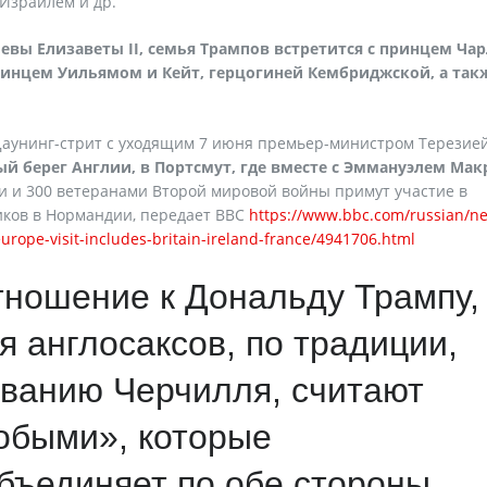
 Израилем и др.
левы Елизаветы II, семья Трампов встретится с принцем Ча
ринцем Уильямом и Кейт, герцогиней Кембриджской, а такж
Даунинг-стрит с уходящим 7 июня премьер-министром Терезие
ый берег Англии, в Портсмут, где вместе с Эммануэлем Мак
 и 300 ветеранами Второй мировой войны примут участие в
иков в Нормандии, передает ВВС
https://www.bbc.com/russian/n
rope-visit-includes-britain-ireland-france/4941706.html
тношение к Дональду Трампу,
я англосаксов, по традиции,
ванию Черчилля, считают
обыми», которые
объединяет по обе стороны