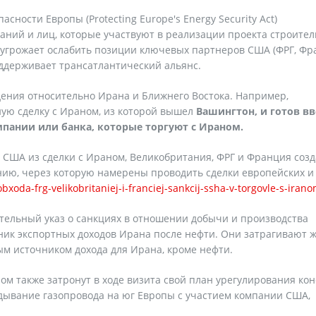
сности Европы (Protecting Europe's Energy Security Act)
аний и лиц, которые участвуют в реализации проекта строител
 угрожает ослабить позиции ключевых партнеров США (ФРГ, Фр
оддерживает трансатлантический альянс.
ения относительно Ирана и Ближнего Востока. Например,
ую сделку с Ираном, из которой вышел
Вашингтон, и готов вв
пании или банка, которые торгуют с Ираном.
 США из сделки с Ираном, Великобритания, ФРГ и Франция созд
нию, через которую намерены проводить сделки европейских и
xoda-frg-velikobritaniej-i-franciej-sankcij-ssha-v-torgovle-s-irano
ительный указ о санкциях в отношении добычи и производства
ик экспортных доходов Ирана после нефти. Они затрагивают ж
ым источником дохода для Ирана, кроме нефти.
ом также затронут в ходе визита свой план урегулирования ко
дывание газопровода на юг Европы с участием компании США,