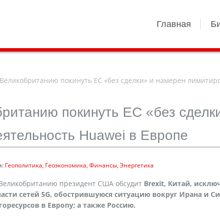
Главная
Б
Великобританию покинуть ЕС «без сделки» и намерен лимитир
ританию покинуть ЕС «без сделк
ятельность Huawei в Европе
:
Геополитика
Геоэкономика
Финансы
Энергетика
в Великобританию президент США обсудит
Brexit
, Китай, исклю
части сетей 5
G
, обострившуюся ситуацию вокруг Ирана и С
оресурсов в Европу; а также Россию.