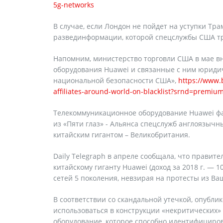
5g-networks
В случае, если Лондон не пойдет на уступки Тр
развединформации, которой спецслужбы США тр
Напомним, министерство торговли США в мае в
оборудования Huawei и связанные с ним юридич
национальной безопасности США»,
https://www.
affiliates-around-world-on-blacklist?srnd=premiu
Телекоммуникационное оборудование Huawei фа
из «Пяти глаз» - Альянса спецслужб англоязычн
китайским гигантом – Великобритания.
Daily Telegraph в апреле сообщала, что правит
китайскому гиганту Huawei (доход за 2018 г. — 
сетей 5 поколения, невзирая на протесты из Ва
В соответствии со скандальной утечкой, опубли
использоваться в конструкции «некритических» 
оборудование, которое способно идентифициров