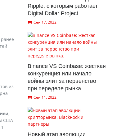
Ripple, с которым работает
Digital Dollar Project
Сен 17, 2022
 ранее
етей
Binance VS Coinbase: жесткая
конкуренция или начало
войны элит за первенство
тов из
при переделе рынка.
ерна
Сен 11, 2022
ией,
ы США
11
Новый этап эволюции