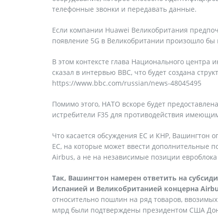
телефонные звонки и передавать данные.
Если компании Huawei Великобритания предпочл
появление 5G в Великобритании произошло бы н
В этом контексте глава Национального центра
сказал в интервью BBC, что будет создана струк
https://www.bbc.com/russian/news-48045495
Помимо этого, НАТО вскоре будет предоставлен
истребители F35 для противодействия имеющим
Что касается обсуждения ЕС и КНР, Вашингтон о
ЕС, на которые может ввести дополнительные п
Airbus, а не на независимые позиции евроблока
Так, Вашингтон намерен ответить на субсиди
Испанией и Великобританией концерна Airbu
относительно пошлин на ряд товаров, ввозимы
млрд были подтверждены президентом США До