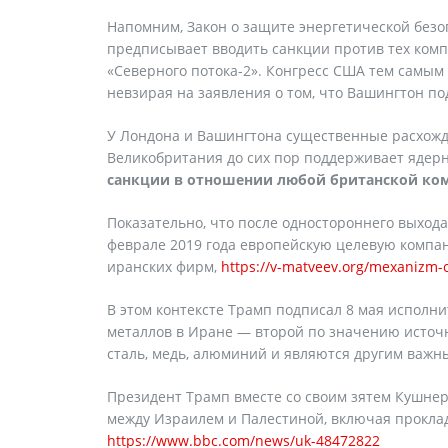
Напомним, Закон о защите энергетической безопа
предписывает вводить санкции против тех комп
«Северного потока-2». Конгресс США тем самым
невзирая на заявления о том, что Вашингтон п
У Лондона и Вашингтона существенные расхожд
Великобритания до сих пор поддерживает ядерн
санкции в отношении любой британской ком
Показательно, что после одностороннего выхода
феврале 2019 года европейскую целевую компа
иранских фирм,
https://v-matveev.org/mexanizm-ob
В этом контексте Трамп подписал 8 мая исполн
металлов в Иране — второй по значению источн
сталь, медь, алюминий и являются другим важн
Президент Трамп вместе со своим зятем Кушнер
между Израилем и Палестиной, включая прокла
https://www.bbc.com/news/uk-48472822