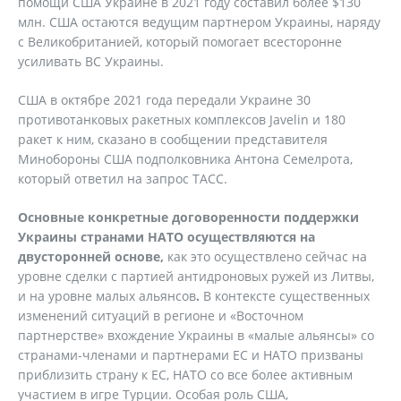
помощи США Украине в 2021 году составил более $130
млн. США остаются ведущим партнером Украины, наряду
с Великобританией, который помогает всесторонне
усиливать ВС Украины.
США в октябре 2021 года передали Украине 30
противотанковых ракетных комплексов Javelin и 180
ракет к ним, сказано в сообщении представителя
Минобороны США подполковника Антона Семелрота,
который ответил на запрос ТАСС.
Основные конкретные договоренности поддержки
Украины странами НАТО осуществляются на
двусторонней основе,
как это осуществлено сейчас на
уровне сделки с партией антидроновых ружей из Литвы,
и на уровне малых альянсов
.
В контексте существенных
изменений ситуаций в регионе и «Восточном
партнерстве» вхождение Украины в «малые альянсы» со
странами-членами и партнерами ЕС и НАТО призваны
приблизить страну к ЕС, НАТО со все более активным
участием в игре Турции. Особая роль США,