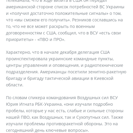
телеканала, что в ходе визита в США он передал
американской стороне список потребностей ВС Украины
и «получил достаточно положительные сигналы» о том,
что «мы сможем его получить». Резников сославшись на
то, что не все может раскрыть по военным
договоренностям с США, сообщил, что в ВСУ «есть свои
приоритеты» - «ПВО и ПРО».
Характерно, что в начале декабря делегация США
проинспектировала украинские командные пункты,
центры управления и оповещения, и радиотехнические
подразделения. Американцы посетили зенитно-ракетную
бригаду и бригаду тактической авиации в Киевской
области.
По словам спикера командования Воздушных сил ВСУ
Юрия Игната РБК-Украина, «они изучали подробно
пробелы, которые у нас есть, слабые и сильные стороны
нашей ПВО, как Воздушных, так и Сухопутных сил. Также
изучали проблемы противоракетной обороны. Это на
сегодняшний день ключевые вопросы».