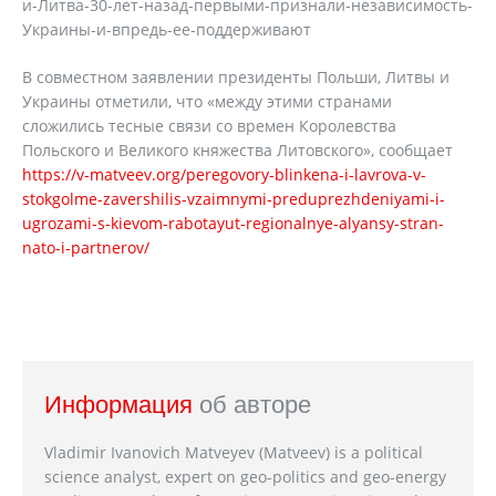
и-Литва-30-лет-назад-первыми-признали-независимость-
Украины-и-впредь-ее-поддерживают
В совместном заявлении президенты Польши, Литвы и
Украины отметили, что «между этими странами
сложились тесные связи со времен Королевства
Польского и Великого княжества Литовского», сообщает
https://v-matveev.org/peregovory-blinkena-i-lavrova-v-
stokgolme-zavershilis-vzaimnymi-preduprezhdeniyami-i-
ugrozami-s-kievom-rabotayut-regionalnye-alyansy-stran-
nato-i-partnerov/
Информация
об авторе
Vladimir Ivanovich Matveyev (Matveev) is a political
science analyst, expert on geo-politics and geo-energy