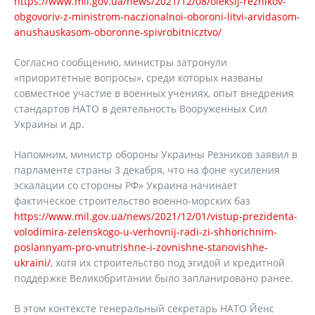
https://www.mil.gov.ua/news/2021/12/08/oleksij-reznikov-
obgovoriv-z-ministrom-naczionalnoi-oboroni-litvi-arvidasom-
anushauskasom-oboronne-spivrobitnicztvo/
Согласно сообщению, министры затронули
«приоритетные вопросы», среди которых названы
совместное участие в военных учениях, опыт внедрения
стандартов НАТО в деятельность Вооруженных Сил
Украины и др.
Напомним, министр обороны Украины Резников заявил в
парламенте страны 3 декабря, что на фоне «усиления
эскалации со стороны РФ» Украина начинает
фактическое строительство военно-морских баз
https://www.mil.gov.ua/news/2021/12/01/vistup-prezidenta-
volodimira-zelenskogo-u-verhovnij-radi-zi-shhorichnim-
poslannyam-pro-vnutrishne-i-zovnishne-stanovishhe-
ukraini/
, хотя их строительство под эгидой и кредитной
поддержке Великобритании было запланировано ранее.
В этом контексте генеральный секретарь НАТО Йенс