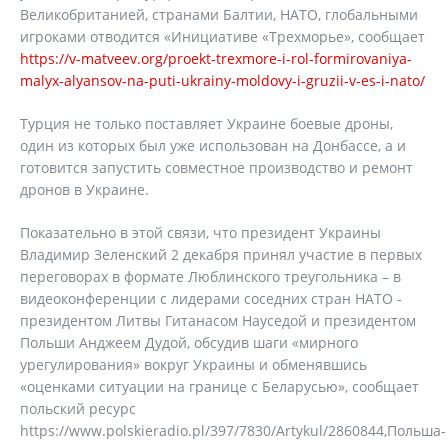
Великобританией, странами Балтии, НАТО, глобальными
игроками отводится «Инициативе «Трехморье», сообщает
https://v-matveev.org/proekt-trexmore-i-rol-formirovaniya-
malyx-alyansov-na-puti-ukrainy-moldovy-i-gruzii-v-es-i-nato/
Турция не только поставляет Украине боевые дроны,
один из которых был уже использован на Донбассе, а и
готовится запустить совместное производство и ремонт
дронов в Украине.
Показательно в этой связи, что президент Украины
Владимир Зеленский 2 декабря принял участие в первых
переговорах в формате Люблинского треугольника – в
видеоконференции с лидерами соседних стран НАТО -
президентом Литвы Гитанасом Науседой и президентом
Польши Анджеем Дудой, обсудив шаги «мирного
урегулирования» вокруг Украины и обменявшись
«оценками ситуации на границе с Беларусью», сообщает
польский ресурс
https://www.polskieradio.pl/397/7830/Artykul/2860844,Польша-