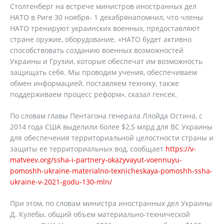
Столтенберг на встрече министров иностранных дел
НАТО в Риге 30 ноября- 1 декабрянапомнил, что члены
НАТО тренируют украинских военных, предоставляют
стране оружие, оборудование. «НАТО будет активно
способствовать созданию военных возможностей
Украины и Грузии, которые обеспечат им возможность
защищать себя. Мы проводим учения, обеспечиваем
обмен информацией, поставляем технику, также
поддерживаем процесс реформ», сказал генсек.
По словам главы Пентагона генерала Ллойда Остина, с
2014 года США выделили более $2,5 млрд для ВС Украины
для обеспечения территориальной целостности страны и
защиты ее территориальных вод, сообщает
https://v-
matveev.org/ssha-i-partnery-okazyvayut-voennuyu-
pomoshh-ukraine-materialno-texnicheskaya-pomoshh-ssha-
ukraine-v-2021-godu-130-mln/
При этом, по словам министра иностранных дел Украины
Д. Кулебы, общий объем материально-технической