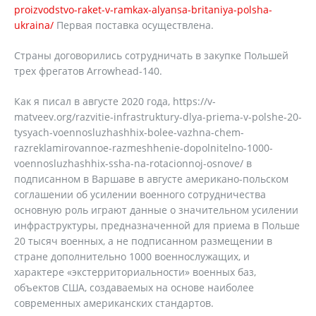
proizvodstvo-raket-v-ramkax-alyansa-britaniya-polsha-
ukraina/
Первая поставка осуществлена.
Страны договорились сотрудничать в закупке Польшей
трех фрегатов Arrowhead-140.
Как я писал в августе 2020 года, https://v-
matveev.org/razvitie-infrastruktury-dlya-priema-v-polshe-20-
tysyach-voennosluzhashhix-bolee-vazhna-chem-
razreklamirovannoe-razmeshhenie-dopolnitelno-1000-
voennosluzhashhix-ssha-na-rotacionnoj-osnove/ в
подписанном в Варшаве в августе американо-польском
соглашении об усилении военного сотрудничества
основную роль играют данные о значительном усилении
инфраструктуры, предназначенной для приема в Польше
20 тысяч военных, а не подписанном размещении в
стране дополнительно 1000 военнослужащих, и
характере «экстерриториальности» военных баз,
объектов США, создаваемых на основе наиболее
современных американских стандартов.