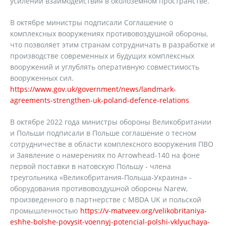
усилении взаимодействия в околоземном пространстве.
В октябре министры подписали Соглашение о
комплексных вооружениях противовоздушной обороны,
что позволяет этим странам сотрудничать в разработке и
производстве современных и будущих комплексных
вооружений и углублять оперативную совместимость
вооруженных сил.
https://www.gov.uk/government/news/landmark-
agreements-strengthen-uk-poland-defence-relations
В октябре 2022 года министры обороны Великобритании
и Польши подписали в Польше соглашение о тесном
сотрудничестве в области комплексного вооружения ПВО
и Заявление о намерениях по Arrowhead-140 на фоне
первой поставки в натовскую Польшу - члена
треугольника «Великобритания-Польша-Украина» -
оборудования противовоздушной обороны Narew,
произведенного в партнерстве с MBDA UK и польской
промышленностью
https://v-matveev.org/velikobritaniya-
eshhe-bolshe-povysit-voennyj-potencial-polshi-vklyuchaya-