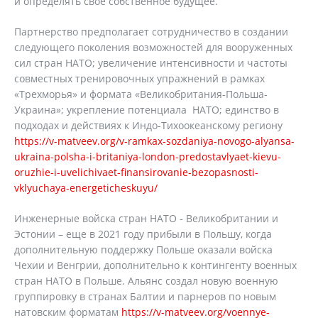
и определять свое собственное будущее.
Партнерство предполагает сотрудничество в создании
следующего поколения возможностей для вооруженных
сил стран НАТО; увеличение интенсивности и частоты
совместных тренировочных упражнений в рамках
«Трехморья» и формата «Великобритания-Польша-
Украина»; укрепление потенциала НАТО; единство в
подходах и действиях к Индо-Тихоокеанскому региону
https://v-matveev.org/v-ramkax-sozdaniya-novogo-alyansa-
ukraina-polsha-i-britaniya-london-predostavlyaet-kievu-
oruzhie-i-uvelichivaet-finansirovanie-bezopasnosti-
vklyuchaya-energeticheskuyu/
Инженерные войска стран НАТО - Великобритании и
Эстонии – еще в 2021 году прибыли в Польшу, когда
дополнительную поддержку Польше оказали войска
Чехии и Венгрии, дополнительно к контингенту военных
стран НАТО в Польше. Альянс создал новую военную
группировку в странах Балтии и парнеров по новым
натовским форматам
https://v-matveev.org/voennye-