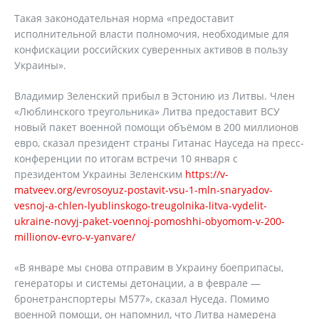
Такая законодательная норма «предоставит
исполнительной власти полномочия, необходимые для
конфискации российских суверенных активов в пользу
Украины».
Владимир Зеленский прибыл в Эстонию из Литвы. Член
«Люблинского треугольника» Литва предоставит ВСУ
новый пакет военной помощи объёмом в 200 миллионов
евро, сказал президент страны Гитанас Науседа на пресс-
конференции по итогам встречи 10 января с
президентом Украины Зеленским
https://v-
matveev.org/evrosoyuz-postavit-vsu-1-mln-snaryadov-
vesnoj-a-chlen-lyublinskogo-treugolnika-litva-vydelit-
ukraine-novyj-paket-voennoj-pomoshhi-obyomom-v-200-
millionov-evro-v-yanvare/
«В январе мы снова отправим в Украину боеприпасы,
генераторы и системы детонации, а в феврале —
бронетранспортеры М577», сказал Нуседа. Помимо
военной помощи, он напомнил, что Литва намерена