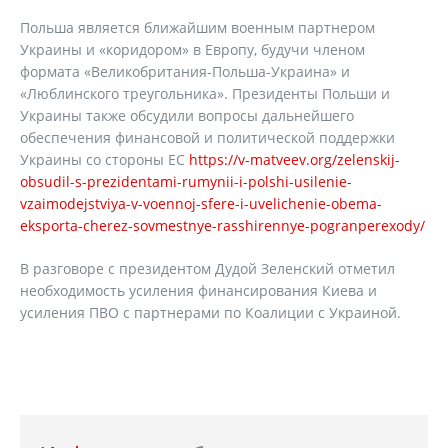
Польша является ближайшим военным партнером
Украины и «коридором» в Европу, будучи членом
формата «Великобритания-Польша-Украина» и
«Люблинского треугольника». Президенты Польши и
Украины также обсудили вопросы дальнейшего
обеспечения финансовой и политической поддержки
Украины со стороны ЕС
https://v-matveev.org/zelenskij-
obsudil-s-prezidentami-rumynii-i-polshi-usilenie-
vzaimodejstviya-v-voennoj-sfere-i-uvelichenie-obema-
eksporta-cherez-sovmestnye-rasshirennye-pogranperexody/
В разговоре с президентом Дудой Зеленский отметил
необходимость усиления финансирования Киева и
усиления ПВО с партнерами по Коалиции с Украиной.