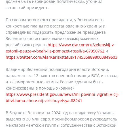
должен быть изолирован политически», уточнил
эстонский президент.
По словам эстонского президента, у Эстонии есть
конкретные планы по восстановлению Украины и
справедливо подержать предложение президента
Зеленского по использованию «замороженных
российских» средств
https://www.dw.com/ru/zelenskij-v-
estonii-pauza-v-boah-lis-pomozet-rossii/a-67950762
и
https://twitter.com/AlarKaris/status/1745358898003849603
Владимир Зеленский поблагодарил власти Эстонии,
парламент за 12 пакетов военной помощи ВСУ, и сказал,
что замороженные активы России «должны быть
конфискованы в помощь Украине»
https://www.president.gov.ua/news/mi-povinni-vigrati-v-cij-
bitvi-tomu-sho-v-nij-virishuyetsya-88241
В бюджете Эстонии на 2024 год на поддержку Украины
выделено 30 млн евро, проинформировал руководитель
межпарламентской группы сотрудничества с Эстонской