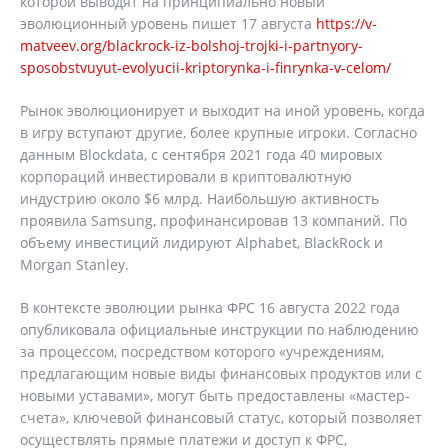
которой выводят на принципиально новый
эволюционный уровень пишет 17 августа
https://v-
matveev.org/blackrock-iz-bolshoj-trojki-i-partnyory-
sposobstvuyut-evolyucii-kriptorynka-i-finrynka-v-celom/
Рынок эволюционирует и выходит на иной уровень, когда
в игру вступают другие, более крупные игроки. Согласно
данным Blockdata, с сентября 2021 года 40 мировых
корпораций инвестировали в криптовалютную
индустрию около $6 млрд. Наибольшую активность
проявила Samsung, профинансировав 13 компаний. По
объему инвестиций лидируют Alphabet, BlackRock и
Morgan Stanley.
В контексте эволюции рынка ФРС 16 августа 2022 года
опубликовала официальные инструкции по наблюдению
за процессом, посредством которого «учреждениям,
предлагающим новые виды финансовых продуктов или с
новыми уставами», могут быть предоставлены «мастер-
счета», ключевой финансовый статус, который позволяет
осуществлять прямые платежи и доступ к ФРС,