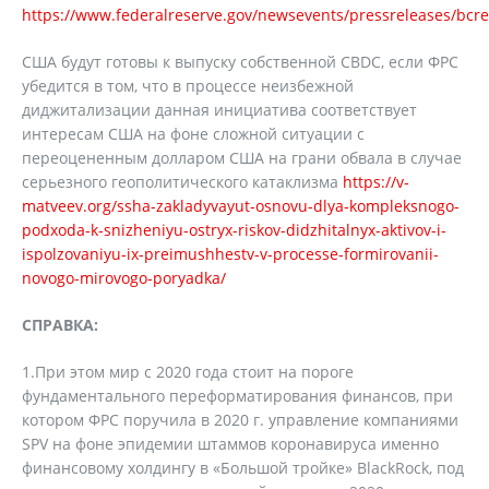
https://www.federalreserve.gov/newsevents/pressreleases/bc
США будут готовы к выпуску собственной CBDC, если ФРС
убедится в том, что в процессе неизбежной
диджитализации данная инициатива соответствует
интересам США на фоне сложной ситуации с
переоцененным долларом США на грани обвала в случае
серьезного геополитического катаклизма
https://v-
matveev.org/ssha-zakladyvayut-osnovu-dlya-kompleksnogo-
podxoda-k-snizheniyu-ostryx-riskov-didzhitalnyx-aktivov-i-
ispolzovaniyu-ix-preimushhestv-v-processe-formirovanii-
novogo-mirovogo-poryadka/
СПРАВКА:
1.При этом мир с 2020 года стоит на пороге
фундаментального переформатирования финансов, при
котором ФРС поручила в 2020 г. управление компаниями
SPV на фоне эпидемии штаммов коронавируса именно
финансовому холдингу в «Большой тройке» BlackRock, под