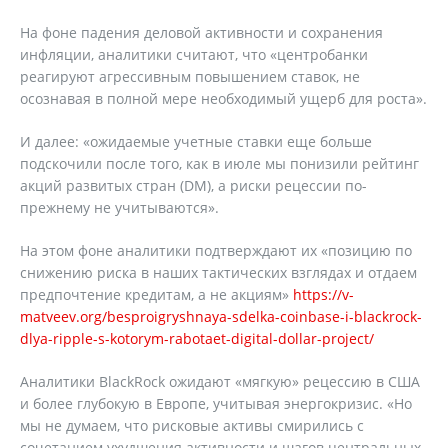
На фоне падения деловой активности и сохранения
инфляции, аналитики считают, что «центробанки
реагируют агрессивным повышением ставок, не
осознавая в полной мере необходимый ущерб для роста».
И далее: «ожидаемые учетные ставки еще больше
подскочили после того, как в июле мы понизили рейтинг
акций развитых стран (DM), а риски рецессии по-
прежнему не учитываются».
На этом фоне аналитики подтверждают их «позицию по
снижению риска в наших тактических взглядах и отдаем
предпочтение кредитам, а не акциям»
https://v-
matveev.org/besproigryshnaya-sdelka-coinbase-i-blackrock-
dlya-ripple-s-kotorym-rabotaet-digital-dollar-project/
Аналитики BlackRock ожидают «мягкую» рецессию в США
и более глубокую в Европе, учитывая энергокризис. «Но
мы не думаем, что рисковые активы смирились с
сочетанием ухудшения активности и шагов центральных