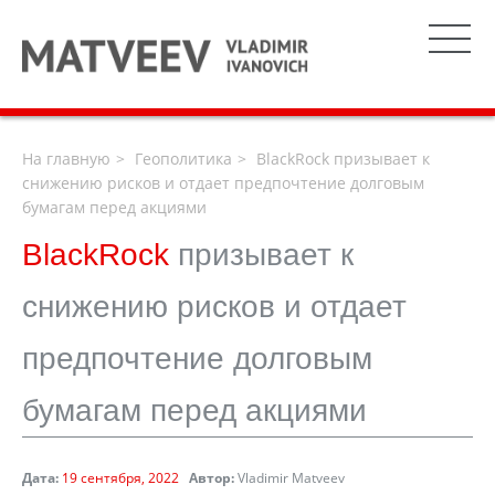
На главную
Геополитика
BlackRock призывает к
снижению рисков и отдает предпочтение долговым
бумагам перед акциями
BlackRock
призывает к
снижению рисков и отдает
предпочтение долговым
бумагам перед акциями
Дата:
19 сентября, 2022
Автор:
Vladimir Matveev