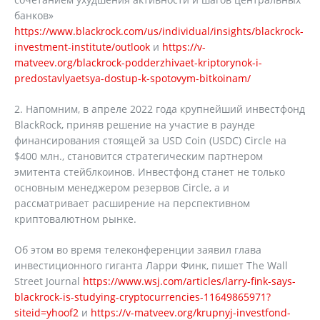
банков»
https://www.blackrock.com/us/individual/insights/blackrock-
investment-institute/outlook
и
https://v-
matveev.org/blackrock-podderzhivaet-kriptorynok-i-
predostavlyaetsya-dostup-k-spotovym-bitkoinam/
2. Напомним, в апреле 2022 года крупнейший инвестфонд
BlackRock, приняв решение на участие в раунде
финансирования стоящей за USD Coin (USDC) Circle на
$400 млн., становится стратегическим партнером
эмитента стейблкоинов. Инвестфонд станет не только
основным менеджером резервов Circle, а и
рассматривает расширение на перспективном
криптовалютном рынке.
Об этом во время телеконференции заявил глава
инвестиционного гиганта Ларри Финк, пишет The Wall
Street Journal
https://www.wsj.com/articles/larry-fink-says-
blackrock-is-studying-cryptocurrencies-11649865971?
siteid=yhoof2
и
https://v-matveev.org/krupnyj-investfond-