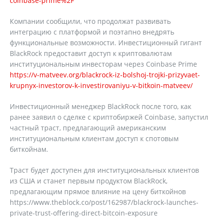
coinbase-prime%2F
Компании сообщили, что продолжат развивать
интеграцию с платформой и поэтапно внедрять
функциональные возможности. Инвестиционный гигант
BlackRock предоставит доступ к криптовалютам
институциональным инвесторам через Coinbase Prime
https://v-matveev.org/blackrock-iz-bolshoj-trojki-prizyvaet-
krupnyx-investorov-k-investirovaniyu-v-bitkoin-matveev/
Инвестиционный менеджер BlackRock после того, как
ранее заявил о сделке с криптобиржей Coinbase, запустил
частный траст, предлагающий американским
институциональным клиентам доступ к спотовым
биткойнам.
Траст будет доступен для институциональных клиентов
из США и станет первым продуктом BlackRock,
предлагающим прямое влияние на цену биткойнов
https://www.theblock.co/post/162987/blackrock-launches-
private-trust-offering-direct-bitcoin-exposure