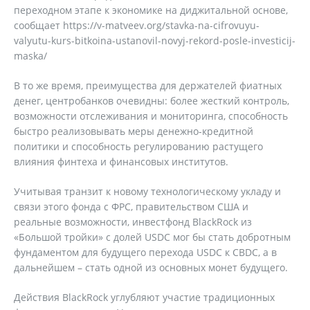
переходном этапе к экономике на диджитальной основе,
сообщает https://v-matveev.org/stavka-na-cifrovuyu-
valyutu-kurs-bitkoina-ustanovil-novyj-rekord-posle-investicij-
maska/
В то же время, преимущества для держателей фиатных
денег, центробанков очевидны: более жесткий контроль,
возможности отслеживания и мониторинга, способность
быстро реализовывать меры денежно-кредитной
политики и способность регулированию растущего
влияния финтеха и финансовых институтов.
Учитывая транзит к новому технологическому укладу и
связи этого фонда с ФРС, правительством США и
реальные возможности, инвестфонд BlackRock из
«Большой тройки» с долей USDC мог бы стать добротным
фундаментом для будущего перехода USDC к CBDC, а в
дальнейшем – стать одной из основных монет будущего.
Действия BlackRock углубляют участие традиционных