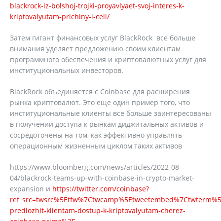
blackrock-iz-bolshoj-trojki-proyavlyaet-svoj-interes-k-
kriptovalyutam-prichiny-i-celi/
Затем гигант финансовых услуг BlackRock все больше
внимания уделяет предложению своим клиентам
программного обеспечения и криптовалютных услуг для
институциональных инвесторов.
BlackRock объединяется с Coinbase для расширения
рынка криптовалют. Это еще один пример того, что
институциональные клиенты все больше заинтересованы
в получении доступа к рынкам диджитальных активов и
сосредоточены на том, как эффективно управлять
операционным жизненным циклом таких активов
https://www.bloomberg.com/news/articles/2022-08-
04/blackrock-teams-up-with-coinbase-in-crypto-market-
expansion и
https://twitter.com/coinbase?
ref_src=twsrc%5Etfw%7Ctwcamp%5Etweetembed%7Ctwterm%5E
predlozhit-klientam-dostup-k-kriptovalyutam-cherez-