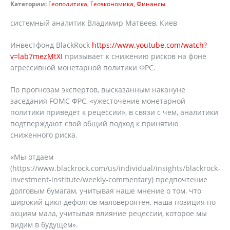
Категории:
Геополитика
Геоэкономика
Финансы
системный аналитик Владимир Матвеев, Киев
Инвестфонд BlackRock
https://www.youtube.com/watch?
v=lab7mezMtXI
призывает к снижению рисков на фоне
агрессивной монетарной политики ФРС.
По прогнозам экспертов, высказанным накануне
заседания FOMC ФРС, «ужесточение монетарной
политики приведет к рецессии», в связи с чем, аналитики
подтверждают свой общий подход к принятию
сниженного риска.
«Мы отдаем
(https://www.blackrock.com/us/individual/insights/blackrock-
investment-institute/weekly-commentary) предпочтение
долговым бумагам, учитывая наше мнение о том, что
широкий цикл дефолтов маловероятен, наша позиция по
акциям мала, учитывая влияние рецессии, которое мы
видим в будущем».