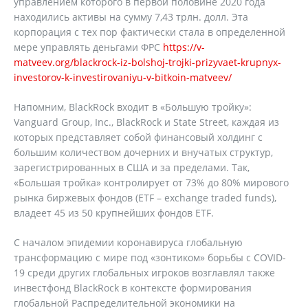
управлением которого в первой половине 2020 года
находились активы на сумму 7,43 трлн. долл. Эта
корпорация с тех пор фактически стала в определенной
мере управлять деньгами ФРС
https://v-
matveev.org/blackrock-iz-bolshoj-trojki-prizyvaet-krupnyx-
investorov-k-investirovaniyu-v-bitkoin-matveev/
Напомним, BlackRock входит в «Большую тройку»:
Vanguard Group, Inc., BlackRock и State Street, каждая из
которых представляет собой финансовый холдинг с
большим количеством дочерних и внучатых структур,
зарегистрированных в США и за пределами. Так,
«Большая тройка» контролирует от 73% до 80% мирового
рынка биржевых фондов (ETF – exchange traded funds),
владеет 45 из 50 крупнейших фондов ETF.
С началом эпидемии коронавируса глобальную
трансформацию с мире под «зонтиком» борьбы с COVID-
19 среди других глобальных игроков возглавлял также
инвестфонд BlackRock в контексте формирования
глобальной Распределительной экономики на