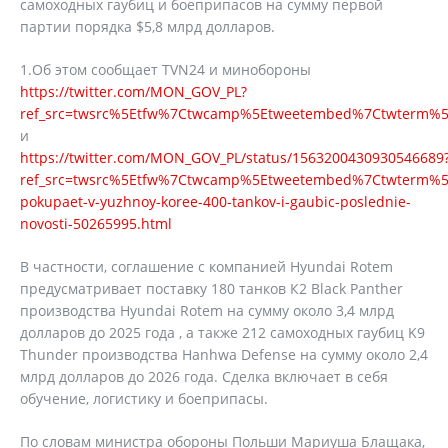
самоходных гаубиц и боеприпасов на сумму первой
партии порядка $5,8 млрд долларов.
1.Об этом сообщает TVN24 и минобороны
https://twitter.com/MON_GOV_PL?
ref_src=twsrc%5Etfw%7Ctwcamp%5Etweetembed%7Ctwterm%5
и
https://twitter.com/MON_GOV_PL/status/1563200430930546689
ref_src=twsrc%5Etfw%7Ctwcamp%5Etweetembed%7Ctwterm%5E
pokupaet-v-yuzhnoy-koree-400-tankov-i-gaubic-poslednie-
novosti-50265995.html
В частности, соглашение с компанией Hyundai Rotem
предусматривает поставку 180 танков К2 Black Panther
производства Hyundai Rotem на сумму около 3,4 млрд
долларов до 2025 года , а также 212 самоходных гаубиц K9
Thunder производства Hanhwa Defense на сумму около 2,4
млрд долларов до 2026 года. Сделка включает в себя
обучение, логистику и боеприпасы.
По словам министра обороны Польши Мариуша Блащака,