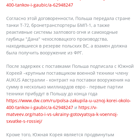
400-tankov-i-gaubic/a-62948247
Согласно этой договоренности, Польша передала стране
танки Т-72, бронетранспортеры БМП-1, а также
реактивные системы залпового огня и самоходные
гаубицы "Дана" чехословацкого производства,
находившиеся в резерве польских ВС, а взамен должна
была получить вооружение из ФРГ.
После задержек с поставками Польша подписала с Южной
Кореей –крупным поставщиком военной техники члену
AUKUS Австралии - контракт на поставки вооружения на
сумму в несколько миллиардов евро - первые партии
техники прибудут в Польшу до конца года
https://www.dw.com/ru/polsa-zakupila-u-uznoj-korei-okolo-
400-tankov-i-gaubic/a-62948247
и
https://v-
matveev.org/nato-i-vs-ukrainy-gotovyatsya-k-voennoj-
sxvatke-s-rossiej/
Кроме того, Южная Корея является продвинутым