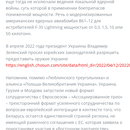
еще тогда не исключали ведения локальной ядерной
войны, суть которой в применении боеприпасов
пониженной мощности. Речь о модернизированных
американских ядерных авиабомбах В61–12 для
истребителей F-35 Lightning мощностью от 0,3, 1,5, 10 или
50 килотонн.
В апреле 2022 года президент Украины Владимир
Зеленский просил корейских законодателей разрешить
предоставить оружие Украине
https://english.chosun.com/site/data/html_dir/2022/04/12/202
Напомним, помимо «Люблинского треугольника» и
альянса «Польша-Великобритания-Украина», Украина,
Грузия и Молдова запустили новый формат
сотрудничества с Евросоюзом – «Ассоциированное трио»
– трехсторонний формат усиленного сотрудничества по
вопросам европейской интеграции в контексте того, что
Беларусь остается единственной страной региона, не
имеющей рамочного соглашения с ЕС, которая заявила о
приостановке участия в «Восточном партнерстве»,