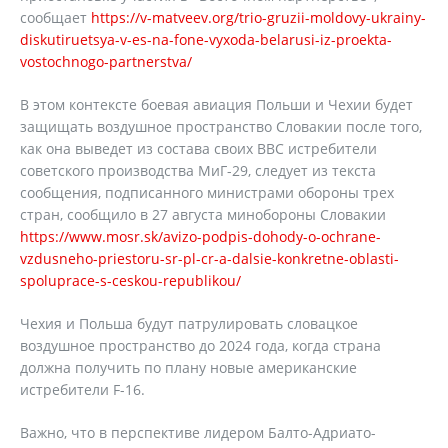
сообщает
https://v-matveev.org/trio-gruzii-moldovy-ukrainy-
diskutiruetsya-v-es-na-fone-vyxoda-belarusi-iz-proekta-
vostochnogo-partnerstva/
В этом контексте боевая авиация Польши и Чехии будет
защищать воздушное пространство Словакии после того,
как она выведет из состава своих ВВС истребители
советского производства МиГ-29, следует из текста
сообщения, подписанного министрами обороны трех
стран, сообщило в 27 августа минобороны Словакии
https://www.mosr.sk/avizo-podpis-dohody-o-ochrane-
vzdusneho-priestoru-sr-pl-cr-a-dalsie-konkretne-oblasti-
spoluprace-s-ceskou-republikou/
Чехия и Польша будут патрулировать словацкое
воздушное пространство до 2024 года, когда страна
должна получить по плану новые американские
истребители F-16.
Важно, что в перспективе лидером Балто-Адриато-