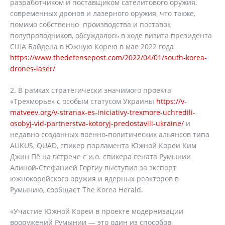
разработчиком и поставщиком сателитового оружия,
современных дронов и лазерного оружия, что также,
помимо собственно производства и поставок
полупроводников, обсуждалось в ходе визита президента
США Байдена в Южную Корею в мае 2022 года
https://www.thedefensepost.com/2022/04/01/south-korea-
drones-laser/
2. В рамках стратегически значимого проекта
«Трехморье» с особым статусом Украины
https://v-
matveev.org/v-stranax-es-iniciativy-trexmore-uchredili-
osobyj-vid-partnerstva-kotoryj-predostavili-ukraine/
и
недавно созданных военно-политических альянсов типа
AUKUS, QUAD, спикер парламента Южной Кореи Ким
Джин Пё на встрече с и.о. спикера сената Румынии
Алиной-Стефанией Горгиу выступил за экспорт
южнокорейского оружия и ядерных реакторов в
Румынию, сообщает The Korea Herald.
«Участие Южной Кореи в проекте модернизации
вооружений Румынии — это один из способов