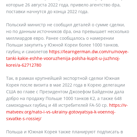
которые 26 августа 2022 года, привело агентство dpa,
поставки начнутся до конца 2022 года.
Польский министр не сообщил деталей о сумме сделки,
но по данным источников dpa, она превышает несколько
миллиардов евро. Ранее сообщалось о намерении
Польши закупить у Южной Кореи более 1000 танков,
гаубиц и самолетов
https://learngerman.dw.com/ru/novye-
tanki-kakie-eshhe-vooruzhenija-polsha-kupit-u-juzhnoj-
korei/a-62712780
Так, в рамках крупнейшей экспортной сделки Южная
Корея после визита в мае 2022 года в Корею делегации
США во главе с Президентом Джозефом Байденом дала
добро на продажу Польше 1000 танков К2, а также 648
самоходных гаубиц и 48 истребителей FА-50 ср.
https://v-
matveev.org/nato-i-vs-ukrainy-gotovyatsya-k-voennoj-
sxvatke-s-rossiej/
Польша и Южная Корея также планируют подписать в