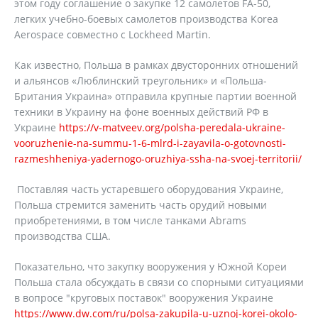
этом году соглашение о закупке 12 самолетов FA-50,
легких учебно-боевых самолетов производства Korea
Aerospace совместно с Lockheed Martin.
Как известно, Польша в рамках двусторонних отношений
и альянсов «Люблинский треугольник» и «Польша-
Британия Украина» отправила крупные партии военной
техники в Украину на фоне военных действий РФ в
Украине
https://v-matveev.org/polsha-peredala-ukraine-
vooruzhenie-na-summu-1-6-mlrd-i-zayavila-o-gotovnosti-
razmeshheniya-yadernogo-oruzhiya-ssha-na-svoej-territorii/
Поставляя часть устаревшего оборудования Украине,
Польша стремится заменить часть орудий новыми
приобретениями, в том числе танками Abrams
производства США.
Показательно, что закупку вооружения у Южной Кореи
Польша стала обсуждать в связи со спорными ситуациями
в вопросе "круговых поставок" вооружения Украине
https://www.dw.com/ru/polsa-zakupila-u-uznoj-korei-okolo-