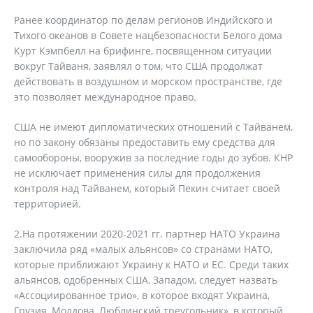
Ранее координатор по делам регионов Индийского и
Тихого океанов в Совете нацбезопасности Белого дома
Курт Кэмпбелл на брифинге, посвященном ситуации
вокруг Тайваня, заявлял о том, что США продолжат
действовать в воздушном и морском пространстве, где
это позволяет международное право.
США не имеют дипломатических отношений с Тайванем,
но по закону обязаны предоставить ему средства для
самообороны, вооружив за последние годы до зубов. КНР
не исключает применения силы для продолжения
контроля над Тайванем, который Пекин считает своей
территорией.
2.На протяжении 2020-2021 гг. партнер НАТО Украина
заключила ряд «малых альянсов» со странами НАТО,
которые приближают Украину к НАТО и ЕС. Среди таких
альянсов, одобренных США, Западом, следует назвать
«Ассоциированное трио», в которое входят Украина,
Грузия, Молдова, Люблинский треугольник», в который