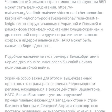
Черноморский альянса стран с мощным совокупным ВВП
может стать Великобритания, https://v-
matveev.org/vladimir-matveev-shtorm-nad-chernomorsko-
kaspijskim-regionom-pod-zavesoj-koronavirusa-chast-1-
knigi/, тесно сотрудничающая с Украиной и Польшей в
рамках форматов «Великобритания-Польша-Украина» и
др. в военной сфере и других стратегически важных
сферах, а лидером альянса или НАТО может быть
назначен Борис Джонсон.
Подобное назначение экс-премьера Великобритании
Бориса Джонсона ознаменовало бы собой начало
полномасштабной войны.
Украина особо важна для этого и вышеуказанных
проектов, т.к. страна расположена в Черноморском
регионе, находящемся в фокусе действий Вашингтона,
НАТО, Великобритании с учетом нарушений
принципиально важных для западных стран и стран
Ближнего Востока и Северной Африки транспортных
поставок, усиливающих энергетический кризис в Европе