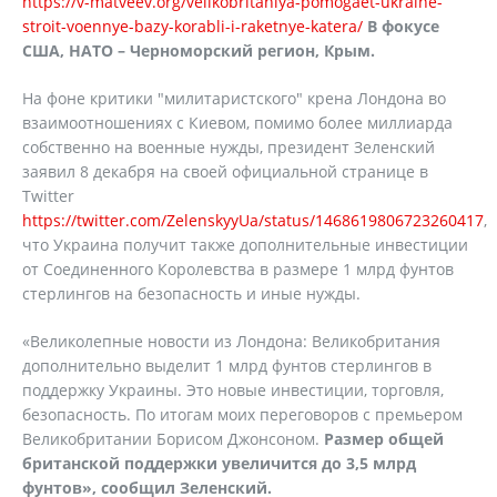
https://v-matveev.org/velikobritaniya-pomogaet-ukraine-
stroit-voennye-bazy-korabli-i-raketnye-katera/
В фокусе
США, НАТО – Черноморский регион, Крым.
На фоне критики "милитаристского" крена Лондона во
взаимоотношениях с Киевом, помимо более миллиарда
собственно на военные нужды, президент Зеленский
заявил 8 декабря на своей официальной странице в
Twitter
https://twitter.com/ZelenskyyUa/status/1468619806723260417
,
что Украина получит также дополнительные инвестиции
от Соединенного Королевства в размере 1 млрд фунтов
стерлингов на безопасность и иные нужды.
«Великолепные новости из Лондона: Великобритания
дополнительно выделит 1 млрд фунтов стерлингов в
поддержку Украины. Это новые инвестиции, торговля,
безопасность. По итогам моих переговоров с премьером
Великобритании Борисом Джонсоном.
Размер общей
британской поддержки увеличится до 3,5 млрд
фунтов», сообщил Зеленский.