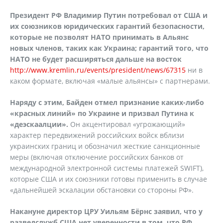
Президент РФ Владимир Путин потребовал от США и
их союзников юридических гарантий безопасности,
которые не позволят НАТО принимать в Альянс
новых членов, таких как Украина; гарантий того, что
НАТО не будет расширяться дальше на восток
http://www.kremlin.ru/events/president/news/67315
ни в
каком формате, включая «малые альянсы» с партнерами.
Наряду с этим, Байден отмел признание каких-либо
«красных линий» по Украине и призвал Путина к
«деэскаалции».
Он акцентировал «угрожающий»
характер передвижений российских войск вблизи
украинских границ и обозначил жесткие санкционные
меры (включая отключение российских банков от
международной электронной системы платежей SWIFT),
которые США и их союзники готовы применить в случае
«дальнейшей эскалации обстановки со стороны РФ».
Накануне директор ЦРУ Уильям Бёрнс заявил, что у
разведслужб США нет уверенности в том, что РФ