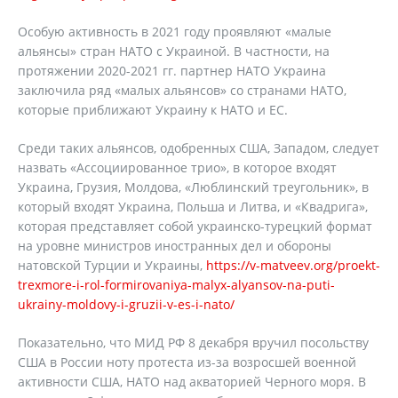
Особую активность в 2021 году проявляют «малые
альянсы» стран НАТО с Украиной. В частности, на
протяжении 2020-2021 гг. партнер НАТО Украина
заключила ряд «малых альянсов» со странами НАТО,
которые приближают Украину к НАТО и ЕС.
Среди таких альянсов, одобренных США, Западом, следует
назвать «Ассоциированное трио», в которое входят
Украина, Грузия, Молдова, «Люблинский треугольник», в
который входят Украина, Польша и Литва, и «Квадрига»,
которая представляет собой украинско-турецкий формат
на уровне министров иностранных дел и обороны
натовской Турции и Украины,
https://v-matveev.org/proekt-
trexmore-i-rol-formirovaniya-malyx-alyansov-na-puti-
ukrainy-moldovy-i-gruzii-v-es-i-nato/
Показательно, что МИД РФ 8 декабря вручил посольству
США в России ноту протеста из-за возросшей военной
активности США, НАТО над акваторией Черного моря. В