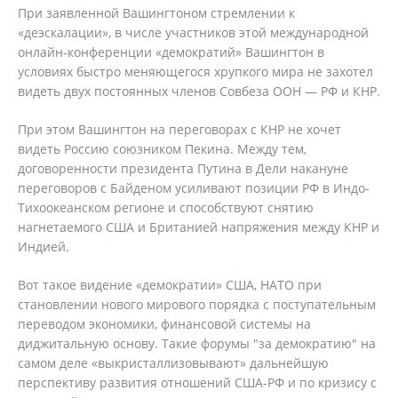
При заявленной Вашингтоном стремлении к
«деэскалации», в числе участников этой международной
онлайн-конференции «демократий» Вашингтон в
условиях быстро меняющегося хрупкого мира не захотел
видеть двух постоянных членов Совбеза ООН — РФ и КНР.
При этом Вашингтон на переговорах с КНР не хочет
видеть Россию союзником Пекина. Между тем,
договоренности президента Путина в Дели накануне
переговоров с Байденом усиливают позиции РФ в Индо-
Тихоокеанском регионе и способствуют снятию
нагнетаемого США и Британией напряжения между КНР и
Индией.
Вот такое видение «демократии» США, НАТО при
становлении нового мирового порядка с поступательным
переводом экономики, финансовой системы на
диджитальную основу. Такие форумы "за демократию" на
самом деле «выкристаллизовывают» дальнейшую
перспективу развития отношений США-РФ и по кризису с