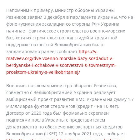
Напомним к примеру, министр обороны Украины
Резников заявил 3 декабря в парламенте Украины, что на
фоне «усиления эскалации со стороны РФ» Украина
начинает фактическое строительство военно-морских
баз, хотя их строительство под эгидой и кредитной
поддержке натовской Великобритании было
запланировано ранее, сообщает
https://v-
matveev.org/dve-voenno-morskie-bazy-sozdadut-v-
berdyanske-i-ochakove-v-sootvetstvii-s-sovmestnym-
proektom-ukrainy-s-velikobritaniej/
Впервые, по словам министра обороны Резникова,
совместно с Великобританией Украина реализует
амбициозный проект развития ВМС Украины на сумму 1,7
милллиарда фунтов стерлингов (кредит - на 10 лет).
Договор от 2020 года был формально скреплен
подписями посла Украины с представителем
департамента по обеспечению экспортных кредитов
Великобритании (UKEF) 12 ноября 2021 года, сообщает