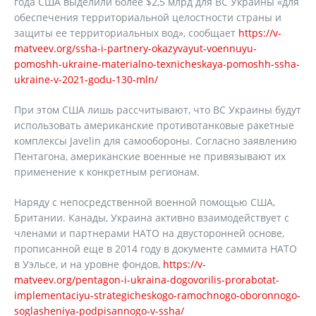
года США выделили более $2,5 млрд для ВС Украины «для
обеспечения территориальной целостности страны и
защиты ее территориальных вод», сообщает
https://v-
matveev.org/ssha-i-partnery-okazyvayut-voennuyu-
pomoshh-ukraine-materialno-texnicheskaya-pomoshh-ssha-
ukraine-v-2021-godu-130-mln/
При этом США лишь рассчитывают, что ВС Украины будут
использовать американские противотанковые ракетные
комплексы Javelin для самообороны. Согласно заявлению
Пентагона, американские военные не привязывают их
применение к конкретным регионам.
Наряду с непосредственной военной помощью США,
Британии. Канады, Украина активно взаимодействует с
членами и партнерами НАТО на двусторонней основе,
прописанной еще в 2014 году в документе саммита НАТО
в Уэльсе, и на уровне фондов,
https://v-
matveev.org/pentagon-i-ukraina-dogovorilis-prorabotat-
implementaciyu-strategicheskogo-ramochnogo-oboronnogo-
soglasheniya-podpisannogo-v-ssha/