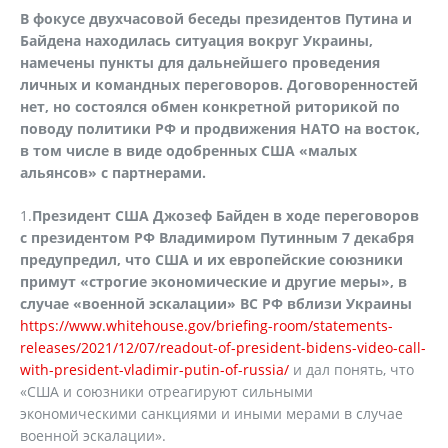
В фокусе двухчасовой беседы президентов Путина и
Байдена находилась ситуация вокруг Украины,
намечены пункты для дальнейшего проведения
личных и командных переговоров. Договоренностей
нет, но состоялся обмен конкретной риторикой по
поводу политики РФ и продвижения НАТО на восток,
в том числе в виде одобренных США «малых
альянсов» с партнерами.
1.
Президент США Джозеф Байден в ходе переговоров
с президентом РФ Владимиром Путинным 7 декабря
предупредил, что США и их европейские союзники
примут «строгие экономические и другие меры», в
случае «военной эскалации» ВС РФ вблизи Украины
https://www.whitehouse.gov/briefing-room/statements-
releases/2021/12/07/readout-of-president-bidens-video-call-
with-president-vladimir-putin-of-russia/
и дал понять, что
«США и союзники отреагируют сильными
экономическими санкциями и иными мерами в случае
военной эскалации».