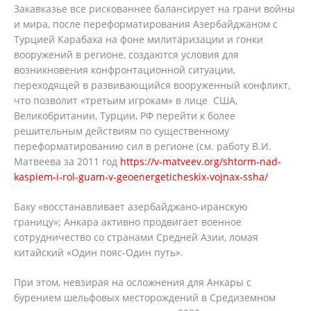
Закавказье все рискованнее балансирует на грани войны
и мира, после переформатирования Азербайджаном с
Турцией Карабаха на фоне милитаризации и гонки
вооружений в регионе, создаются условия для
возникновения конфронтационной ситуации,
переходящей в развивающийся вооруженный конфликт,
что позволит «третьим игрокам» в лице США,
Великобритании, Турции, РФ перейти к более
решительным действиям по существенному
переформатированию сил в регионе (см. работу В.И.
Матвеева за 2011 год
https://v-matveev.org/shtorm-nad-
kaspiem-i-rol-guam-v-geoenergeticheskix-vojnax-ssha/
Баку «восстанавливает азербайджано-иранскую
границу»; Анкара активно продвигает военное
сотрудничество со странами Средней Азии, ломая
китайский «Один пояс-Один путь».
При этом, невзирая на осложнения для Анкары с
бурением шельфовых месторождений в Средиземном