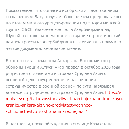
Показательно, что согласно ноябрьским трехсторонним
соглашениям, Баку получает больше, чем предполагалось
по итогам мирного урегули-рования под эгидой минской
группы ОБСЕ. Узаконен контроль Азербайджана над
Шушой на столь раннем этапе; создание стратегический
важной трассы из Азербайджана в Нахичевань получило
четкое документальное закрепление.
В контексте устремления Анкары на Восток министр
обороны Турции Хулуси Акар провел в октябре 2020 года
ряд встреч с коллегами в странах Средней Азии с
основной целью «укрепления и расширения
сотрудничества в военной сфере», по сути навязывая
военное сотрудничество странам Средней Азии,
https://v-
matveev.org/baku-vosstanavlivaet-azerbajdzhano-iranskuyu-
granicu-ankara-aktivno-prodvigaet-voennoe-
sotrudnichestvo-so-stranami-srednej-azii/
В частности, после обсуждения в столице Казахстана