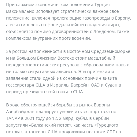
При сложном экономическом положении Турция
максимально использует стратегически важное свое
положение, включая пролегающие газопроводы в Европу,
а ее активность на фоне дальнейшего падения лиры,
объясняется помимо договоренностей с Лондоном, также
комплексом внутренних противоречий.
За ростом напряженности в Восточном Средиземноморье
и на Большом Ближнем Востоке стоит масштабный
передел энергетических ресурсов с образованием новых,
не только ситуативных альянсов. Эти претензии и
заявления стали одной из основных причин визита
госсекретаря США в Израиль, Бахрейн, ОАЭ и Судан в
период президентской гонки в США.
В ходе обостряющейся борьбы за рынок Европы
Азербайджан планирует увеличить экспорт газа по
TANAP в 2021 году до 12, 2 млрд. куб/м, в Сербии
запустили «Балканский поток», как часть «Турецкого
потока», а танкеры США продолжили поставки СПГ на