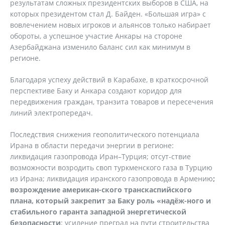
результатам сложных президентских выборов в США, на
которых президентом стал Д. Байден. «Большая игра» с
вовлечением новых игроков и альянсов только набирает
обороты, а успешное участие Анкары на стороне
Азербайджана изменило баланс сил как минимум в
регионе.
Благодаря успеху действий в Карабахе, в краткосрочной
перспективе Баку и Анкара создают коридор для
передвижения граждан, транзита товаров и пересечения
линий электропередач.
Последствия снижения геополитического потенциала
Ирана в области передачи энергии в регионе:
ликвидация газопровода Иран–Турция; отсут-ствие
возможности возродить своп туркменского газа в Турцию
из Ирана; ликвидация иранского газопровода в Армению
;
возрождение американ-ского транскаспийского
плана, который закрепит за Баку роль «надёж-ного и
стабильного гаранта западной энергетической
безопасности
; усиление преград на пути строительства