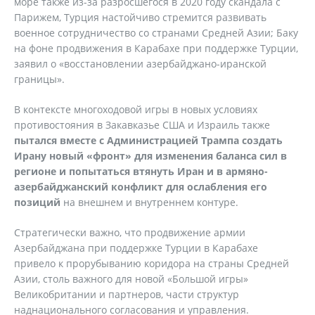
море также из-за разросшегося в 2020 году скандала с
Парижем, Турция настойчиво стремится развивать
военное сотрудничество со странами Средней Азии; Баку
на фоне продвижения в Карабахе при поддержке Турции,
заявил о «восстановлении азербайджано-иранской
границы».
В контексте многоходовой игры в новых условиях
противостояния в Закавказье США и Израиль также
пытался вместе с Администрацией Трампа создать
Ирану новый «фронт» для изменения баланса сил в
регионе и попытаться втянуть Иран и в армяно-
азербайджанский конфликт для ослабления его
позиций
на внешнем и внутреннем контуре.
Стратегически важно, что продвижение армии
Азербайджана при поддержке Турции в Карабахе
привело к прорубыванию коридора на страны Средней
Азии, столь важного для новой «Большой игры»
Великобритании и партнеров, части структур
наднационального согласования и управления.