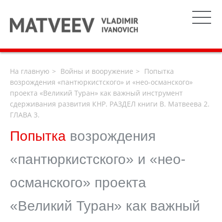
На главную
Войны и вооружение
Попытка
возрождения «пантюркистского» и «нео-османского»
проекта «Великий Туран» как важный инструмент
сдерживания развития КНР. РАЗДЕЛ книги В. Матвеева 2.
ГЛАВА 3.
Попытка
возрождения
«пантюркистского» и «нео-
османского» проекта
«Великий Туран» как важный