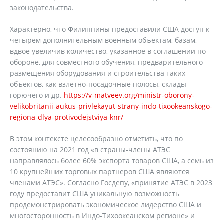
законодательства.
Характерно, что Филиппины предоставили США доступ к
четырем дополнительным военным объектам, базам,
вдвое увеличив количество, указанное в соглашении по
обороне, для совместного обучения, предварительного
размещения оборудования и строительства таких
объектов, как взлетно-посадочные полосы, склады
горючего и др.
https://v-matveev.org/ministr-oborony-
velikobritanii-aukus-privlekayut-strany-indo-tixookeanskogo-
regiona-dlya-protivodejstviya-knr/
В этом контексте целесообразно отметить, что по
состоянию на 2021 год «в страны-члены АТЭС
направлялось более 60% экспорта товаров США, а семь из
10 крупнейших торговых партнеров США являются
членами АТЭС». Согласно Госдепу, «принятие АТЭС в 2023
году предоставит США уникальную возможность
продемонстрировать экономическое лидерство США и
многосторонность в Индо-Тихоокеанском регионе» и