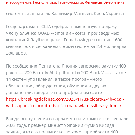
и вооружение
Геополитика
Геоэкономика
Финансы
Энергетика
системный аналитик Владимир Матвеев, Киев, Украина
Госдепартамент США одобрил намеченную продажу
члену альянса QUAD -- Японии - сотен производимых
компанией Raytheon ракет Tomahawk дальностью 1600
километров и связанных с ними систем за 2,4 миллиарда
долларов.
По сообщению Пентагона Япония запросила закупку 400
ракет — 200 Block IV All Up Round и 200 Block V — а также
14 систем управления, а также программного
обеспечения, оборудования, обучения и других
дополнений, говорится на профильном сайте
https://breakingdefense.com/2023/11/us-clears-2-4b-deal-
with-japan-for-hundreds-of-tomahawk-missiles-systems/
В ходе выступления в парламентском комитете в феврале
2023 года, премьер-министр Японии Фумио Кисида
заявил, что его правительство хочет приобрести 400