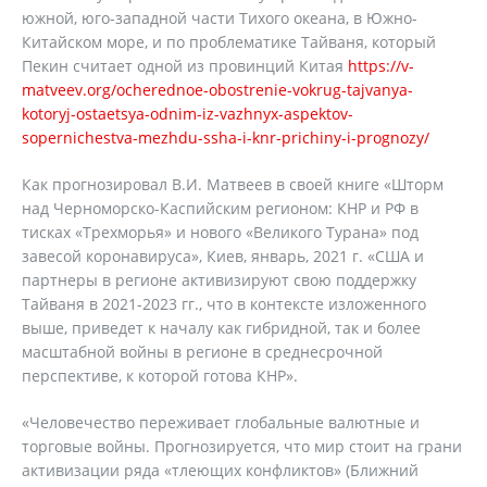
южной, юго-западной части Тихого океана, в Южно-
Китайском море, и по проблематике Тайваня, который
Пекин считает одной из провинций Китая
https://v-
matveev.org/ocherednoe-obostrenie-vokrug-tajvanya-
kotoryj-ostaetsya-odnim-iz-vazhnyx-aspektov-
sopernichestva-mezhdu-ssha-i-knr-prichiny-i-prognozy/
Как прогнозировал В.И. Матвеев в своей книге «Шторм
над Черноморско-Каспийским регионом: КНР и РФ в
тисках «Трехморья» и нового «Великого Турана» под
завесой коронавируса», Киев, январь, 2021 г. «США и
партнеры в регионе активизируют свою поддержку
Тайваня в 2021-2023 гг., что в контексте изложенного
выше, приведет к началу как гибридной, так и более
масштабной войны в регионе в среднесрочной
перспективе, к которой готова КНР».
«Человечество переживает глобальные валютные и
торговые войны. Прогнозируется, что мир стоит на грани
активизации ряда «тлеющих конфликтов» (Ближний