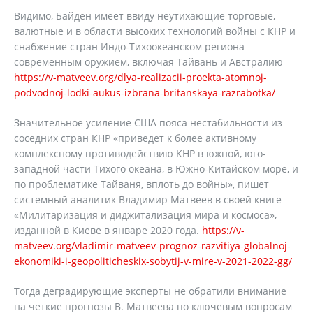
Видимо, Байден имеет ввиду неутихающие торговые,
валютные и в области высоких технологий войны с КНР и
снабжение стран Индо-Тихоокеанском региона
современным оружием, включая Тайвань и Австралию
https://v-matveev.org/dlya-realizacii-proekta-atomnoj-
podvodnoj-lodki-aukus-izbrana-britanskaya-razrabotka/
Значительное усиление США пояса нестабильности из
соседних стран КНР «приведет к более активному
комплексному противодействию КНР в южной, юго-
западной части Тихого океана, в Южно-Китайском море, и
по проблематике Тайваня, вплоть до войны», пишет
системный аналитик Владимир Матвеев в своей книге
«Милитаризация и диджитализация мира и космоса»,
изданной в Киеве в январе 2020 года.
https://v-
matveev.org/vladimir-matveev-prognoz-razvitiya-globalnoj-
ekonomiki-i-geopoliticheskix-sobytij-v-mire-v-2021-2022-gg/
Тогда деградирующие эксперты не обратили внимание
на четкие прогнозы В. Матвеева по ключевым вопросам