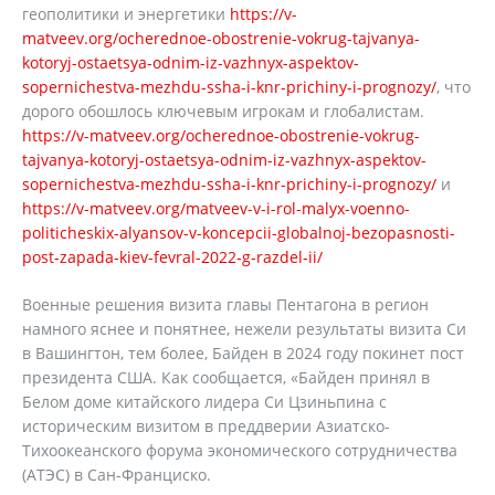
геополитики и энергетики
https://v-
matveev.org/ocherednoe-obostrenie-vokrug-tajvanya-
kotoryj-ostaetsya-odnim-iz-vazhnyx-aspektov-
sopernichestva-mezhdu-ssha-i-knr-prichiny-i-prognozy/
, что
дорого обошлось ключевым игрокам и глобалистам.
https://v-matveev.org/ocherednoe-obostrenie-vokrug-
tajvanya-kotoryj-ostaetsya-odnim-iz-vazhnyx-aspektov-
sopernichestva-mezhdu-ssha-i-knr-prichiny-i-prognozy/
и
https://v-matveev.org/matveev-v-i-rol-malyx-voenno-
politicheskix-alyansov-v-koncepcii-globalnoj-bezopasnosti-
post-zapada-kiev-fevral-2022-g-razdel-ii/
Военные решения визита главы Пентагона в регион
намного яснее и понятнее, нежели результаты визита Си
в Вашингтон, тем более, Байден в 2024 году покинет пост
президента США. Как сообщается, «Байден принял в
Белом доме китайского лидера Си Цзиньпина с
историческим визитом в преддверии Азиатско-
Тихоокеанского форума экономического сотрудничества
(АТЭС) в Сан-Франциско.