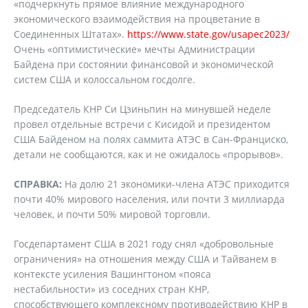
«подчеркнуть прямое влияние международного
экономического взаимодействия на процветание в
Соединенных Штатах».
https://www.state.gov/usapec2023/
Очень «оптимистические» мечты Администрации
Байдена при состоянии финансовой и экономической
систем США и колоссальном госдолге.
Председатель КНР Си Цзиньпин на минувшей неделе
провел отдельные встречи с Кисидой и президентом
США Байденом на полях саммита АТЭС в Сан-Франциско,
детали не сообщаются, как и не ожидалось «прорывов».
СПРАВКА:
На долю 21 экономики-члена АТЭС приходится
почти 40% мирового населения, или почти 3 миллиарда
человек, и почти 50% мировой торговли.
Госдепартамент США в 2021 году снял «добровольные
ограничения» на отношения между США и Тайванем в
контексте усиления Вашингтоном «пояса
нестабильности» из соседних стран КНР,
способствующего комплексному противодействию КНР в