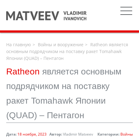
На главную
Войны и вооружение
Ratheon является
основным подрядчиком на поставку ракет Tomahawk
Японии (QUAD) – Пентагон
Ratheon
является основным
подрядчиком на поставку
ракет Tomahawk Японии
(QUAD) – Пентагон
Дата:
18 ноября, 2023
Автор:
Vladimir Matveev
Категории:
Войны