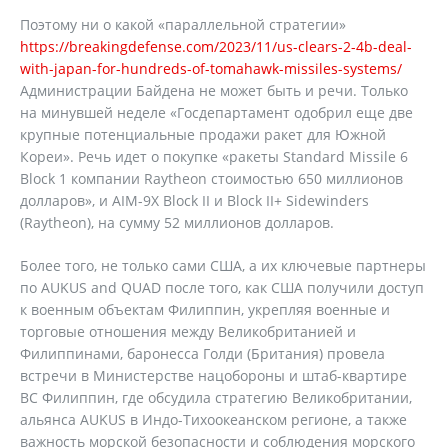
Поэтому ни о какой «параллельной стратегии»
https://breakingdefense.com/2023/11/us-clears-2-4b-deal-
with-japan-for-hundreds-of-tomahawk-missiles-systems/
Администрации Байдена не может быть и речи. Только
на минувшей неделе «Госдепартамент одобрил еще две
крупные потенциальные продажи ракет для Южной
Кореи». Речь идет о покупке «ракеты Standard Missile 6
Block 1 компании Raytheon стоимостью 650 миллионов
долларов», и AIM-9X Block II и Block II+ Sidewinders
(Raytheon), на сумму 52 миллионов долларов.
Более того, не только сами США, а их ключевые партнеры
по AUKUS and QUAD после того, как США получили доступ
к военным объектам Филиппин, укрепляя военные и
торговые отношения между Великобританией и
Филиппинами, баронесса Голди (Британия) провела
встречи в Министерстве нацобороны и штаб-квартире
ВС Филиппин, где обсудила стратегию Великобритании,
альянса AUKUS в Индо-Тихоокеанском регионе, а также
важность морской безопасности и соблюдения морского