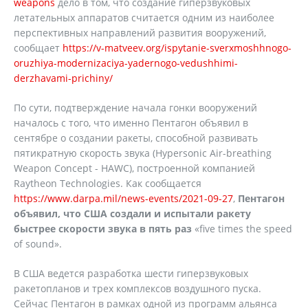
weapons
дело в том, что создание гиперзвуковых
летательных аппаратов считается одним из наиболее
перспективных направлений развития вооружений,
сообщает
https://v-matveev.org/ispytanie-sverxmoshhnogo-
oruzhiya-modernizaciya-yadernogo-vedushhimi-
derzhavami-prichiny/
По сути, подтверждение начала гонки вооружений
началось с того, что именно Пентагон объявил в
сентябре о создании ракеты, способной развивать
пятикратную скорость звука (Hypersonic Air-breathing
Weapon Concept - HAWC), построенной компанией
Raytheon Technologies. Как сообщается
https://www.darpa.mil/news-events/2021-09-27
,
Пентагон
объявил, что США создали и испытали ракету
быстрее скорости звука в пять раз
«five times the speed
of sound».
В США ведется разработка шести гиперзвуковых
ракетопланов и трех комплексов воздушного пуска.
Сейчас Пентагон в рамках одной из программ альянса