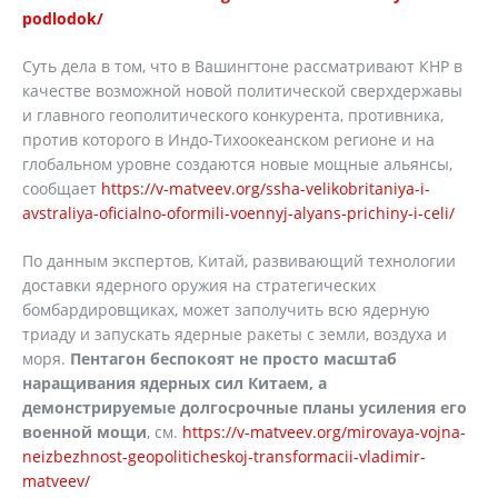
podlodok/
Суть дела в том, что в Вашингтоне рассматривают КНР в
качестве возможной новой политической сверхдержавы
и главного геополитического конкурента, противника,
против которого в Индо-Тихоокеанском регионе и на
глобальном уровне создаются новые мощные альянсы,
сообщает
https://v-matveev.org/ssha-velikobritaniya-i-
avstraliya-oficialno-oformili-voennyj-alyans-prichiny-i-celi/
По данным экспертов, Китай, развивающий технологии
доставки ядерного оружия на стратегических
бомбардировщиках, может заполучить всю ядерную
триаду и запускать ядерные ракеты с земли, воздуха и
моря.
Пентагон беспокоят не просто масштаб
наращивания ядерных сил Китаем, а
демонстрируемые долгосрочные планы усиления его
военной мощи
, см.
https://v-matveev.org/mirovaya-vojna-
neizbezhnost-geopoliticheskoj-transformacii-vladimir-
matveev/