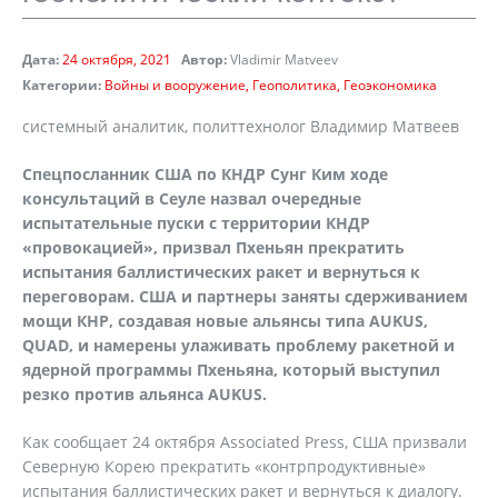
Дата:
24 октября, 2021
Автор:
Vladimir Matveev
Категории:
Войны и вооружение
Геополитика
Геоэкономика
системный аналитик, политтехнолог Владимир Матвеев
Спецпосланник США по КНДР Сунг Ким ходе
консультаций в Сеуле назвал очередные
испытательные пуски
c
территории КНДР
«провокацией», призвал Пхеньян прекратить
испытания баллистических ракет и вернуться к
переговорам. США и партнеры заняты сдерживанием
мощи КНР, создавая новые альянсы типа AUKUS,
QUAD
, и намерены улаживать проблему ракетной и
ядерной программы Пхеньяна, который выступил
резко против альянса AUKUS.
Как сообщает 24 октября Associated Press, США призвали
Северную Корею прекратить «контрпродуктивные»
испытания баллистических ракет и вернуться к диалогу.