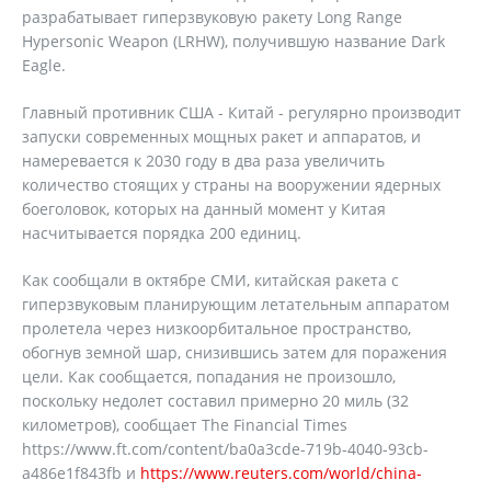
разрабатывает гиперзвуковую ракету Long Range
Hypersonic Weapon (LRHW), получившую название Dark
Eagle.
Главный противник США - Китай - регулярно производит
запуски современных мощных ракет и аппаратов, и
намеревается к 2030 году в два раза увеличить
количество стоящих у страны на вооружении ядерных
боеголовок, которых на данный момент у Китая
насчитывается порядка 200 единиц.
Как сообщали в октябре СМИ, китайская ракета с
гиперзвуковым планирующим летательным аппаратом
пролетела через низкоорбитальное пространство,
обогнув земной шар, снизившись затем для поражения
цели. Как сообщается, попадания не произошло,
поскольку недолет составил примерно 20 миль (32
километров), сообщает The Financial Times
https://www.ft.com/content/ba0a3cde-719b-4040-93cb-
a486e1f843fb и
https://www.reuters.com/world/china-