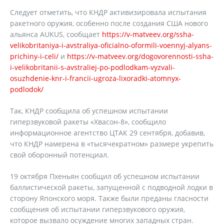
Следует отметить, что КНДР активизировала испытания
ракетного оружия, особенно после создания США нового
альянса AUKUS, сообщает
https://v-matveev.org/ssha-
velikobritaniya-i-avstraliya-oficialno-oformili-voennyj-alyans-
prichiny-i-celi/
и
https://v-matveev.org/dogovorennosti-ssha-
i-velikobritanii-s-avstraliej-po-podlodkam-vyzvali-
osuzhdenie-knr-i-francii-ugroza-lixoradki-atomnyx-
podlodok/
Так, КНДР сообщила об успешном испытании
гиперзвуковой ракеты «Хвасон-8», сообщило
информационное агентство ЦТАК 29 сентября, добавив,
что КНДР намерена в «тысячекратном» размере укрепить
свой оборонный потенциал.
19 октября Пхеньян сообщил об успешном испытании
баллистической ракеты, запущенной с подводной лодки в
сторону Японского моря. Также были преданы гласности
сообщения об испытании гиперзвукового оружия,
которое вызвало осуждение многих западных стран.