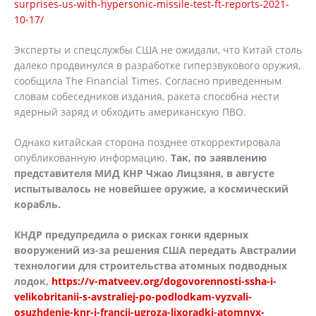
surprises-us-with-hypersonic-missile-test-ft-reports-2021-
10-17/
Эксперты и спецслужбы США не ожидали, что Китай столь
далеко продвинулся в разработке гиперзвукового оружия,
сообщила The Financial Times. Согласно приведенным
словам собеседников издания, ракета способна нести
ядерный заряд и обходить американскую ПВО.
Однако китайская сторона позднее откорректировала
опубликованную информацию.
Так, по заявлению
представителя МИД КНР Чжао Лицзяня, в августе
испытывалось не новейшее оружие, а космический
корабль.
КНДР предупредила о рисках гонки ядерных
вооружений из-за решения США передать Австралии
технологии для строительства атомных подводных
лодок,
https://v-matveev.org/dogovorennosti-ssha-i-
velikobritanii-s-avstraliej-po-podlodkam-vyzvali-
osuzhdenie-knr-i-francii-ugroza-lixoradki-atomnyx-