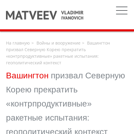
На главную
Войны и вооружение
Вашингтон
призвал Северную Корею прекратить
«контрпродуктивные» ракетные испытания:
геополитический контекст
Вашингтон
призвал Северную
Корею прекратить
«контрпродуктивные»
ракетные испытания:
геополитический контекст