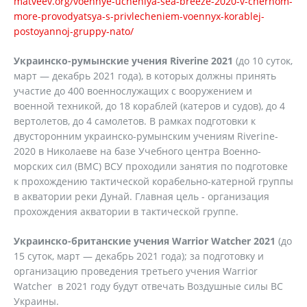
matveev.org/voennye-ucheniya-sea-breeze-2020-v-chernom-
more-provodyatsya-s-privlecheniem-voennyx-korablej-
postoyannoj-gruppy-nato/
Украинско-румынские учения Riverine 2021
(до 10 суток,
март — декабрь 2021 года), в которых должны принять
участие до 400 военнослужащих с вооружением и
военной техникой, до 18 кораблей (катеров и судов), до 4
вертолетов, до 4 самолетов. В рамках подготовки к
двусторонним украинско-румынским учениям Riverine-
2020 в Николаеве на базе Учебного центра Военно-
морских сил (ВМС) ВСУ проходили занятия по подготовке
к прохождению тактической корабельно-катерной группы
в акватории реки Дунай. Главная цель - организация
прохождения акватории в тактической группе.
Украинско-британские учения Warrior Watcher 2021
(до
15 суток, март — декабрь 2021 года); за подготовку и
организацию проведения третьего учения Warrior
Watcher в 2021 году будут отвечать Воздушные силы ВС
Украины.