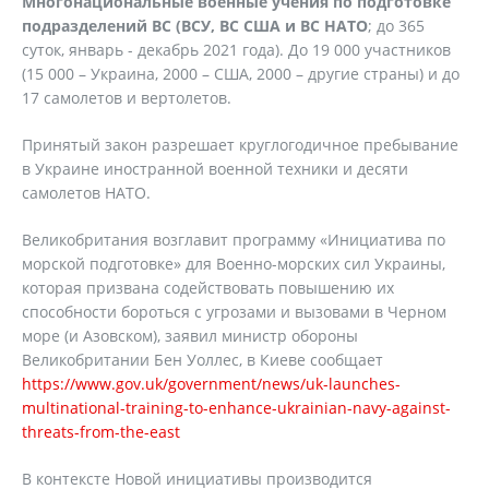
Многонациональные военные учения по подготовке
подразделений ВС (ВСУ, ВС США и ВС НАТО
; до 365
суток, январь - декабрь 2021 года). До 19 000 участников
(15 000 – Украина, 2000 – США, 2000 – другие страны) и до
17 самолетов и вертолетов.
Принятый закон разрешает круглогодичное пребывание
в Украине иностранной военной техники и десяти
самолетов НАТО.
Великобритания возглавит программу «Инициатива по
морской подготовке» для Военно-морских сил Украины,
которая призвана содействовать повышению их
способности бороться с угрозами и вызовами в Черном
море (и Азовском), заявил министр обороны
Великобритании Бен Уоллес, в Киеве сообщает
https://www.gov.uk/government/news/uk-launches-
multinational-training-to-enhance-ukrainian-navy-against-
threats-from-the-east
В контексте Новой инициативы производится