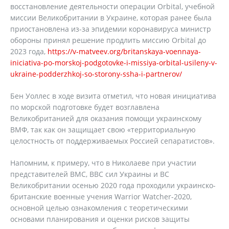
восстановление деятельности операции Orbital, учебной
миссии Великобритании в Украине, которая ранее была
приостановлена из-за эпидемии коронавируса министр
обороны принял решение продлить миссию Orbital до
2023 года,
https://v-matveev.org/britanskaya-voennaya-
iniciativa-po-morskoj-podgotovke-i-missiya-orbital-usileny-v-
ukraine-podderzhkoj-so-storony-ssha-i-partnerov/
Бен Уоллес в ходе визита отметил, что новая инициатива
по морской подготовке будет возглавлена
Великобританией для оказания помощи украинскому
ВМФ, так как он защищает свою «территориальную
целостность от поддерживаемых Россией сепаратистов».
Напомним, к примеру, что в Николаеве при участии
представителей ВМС, ВВС сил Украины и ВС
Великобритании осенью 2020 года проходили украинско-
британские военные учения Warrior Watcher-2020,
основной целью ознакомления с теоретическими
основами планирования и оценки рисков защиты